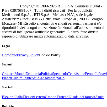
Copyright © 1999-
2026
RTI S.p.A. Business Digital -
P.Iva 03976881007 - Tutti i diritti riservati - Per la pubblicità
Mediamond S.p.A. - RTI S.p.A., Mediaset N.V., sede legale
Amsterdam (Paesi Bassi) - Uffici Viale Europa 46, 20093 Cologno
Monzese (MI)
Rispetto ai contenuti e ai dati personali trasmessi e/o
riprodotti è vietata ogni utilizzazione funzionale all’addestramento di
sistemi di intelligenza artificiale generativa. È altresì fatto divieto
espresso di utilizzare mezzi automatizzati di data scraping.
Legal
Corporate
Privacy Policy
Cookie Policy
Sezioni
Cronaca
Mondo
Economia
Politica
Spettacolo
Televisione
People
Lifestyl
Planet
Cultura
Salute
Scuola
Animali
Spazio
Speciali
Elezioni Italia
Elezioni estero
Grande Fratello
L'isola dei famosi
Amici
Rubriche