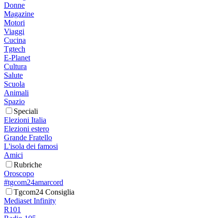
Donne
Magazine
Motori
Viaggi
Cucina
Tgtech
E-Planet
Cultura
Salute
Scuola
Animali
Spazio
Speciali
Elezioni Italia
Elezioni estero
Grande Fratello
L'isola dei famosi
Amici
Rubriche
Oroscopo
#tgcom24amarcord
Tgcom24 Consiglia
Mediaset Infinity
R101