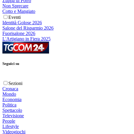
Zuppa di Porro
Non Sprecare
Cotto e Mangiato
Eventi
Identità Golose 2026
Salone del Risparmio 2026
Fuorisalone 2026
L'Artigiano in Fiera 2025
Seguici su
Sezioni
Cronaca
Mondo
Economia
Politica
Spettacolo
Televisione
People
Lifestyle
Videogiochi