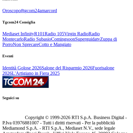
Oroscopo
#tgcom24amarcord
Tgcom24 Consiglia
Mediaset Infinity
R101
Radio 105
Virgin Radio
Radio
Montecarlo
Radio Subasio
Comingsoon
Superguidatv
Zuppa di
Porro
Non Sprecare
Cotto e Mangiato
Eventi
Identità Golose 2026
Salone del Risparmio 2026
Fuorisalone
2026
L'Artigiano in Fiera 2025
Seguici su
Copyright © 1999-
2026
RTI S.p.A. Business Digital -
P.Iva 03976881007 - Tutti i diritti riservati - Per la pubblicità
Mediamond S.p.A. - RTI S.p.A., Mediaset N.V., sede legale