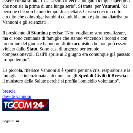
essere curata subito. Così si sono invece allungati i tempi e speriamo
che non sia la prima di una lunga serie''. Si tratta, per
Vannoni
, ''di
persone che non hanno tempo di aspettare. Così si crea un corto
circuito che coinvolge bambini ed adulti e non è più una diatriba tra
Vannoni e gli scienziati''.
Il presidente di
Stamina
precisa: ''Non vogliamo strumentalizzare,
ma ci sono centinaia di famiglie che stanno vincendo i ricorsi e con
un ordine del giudice hanno un diritto acquisito che non può essere
violato dallo
Stato
. Sono casi di urgenza per terapie
compassionevoli. Dall'8 aprile al 2 giugno era comunque già passato
troppo tempo''.
La piccola, riferisce Vannoni si è spenta per una crisi respiratoria e la
famiglia ''è intenzionata a denunciare gli
Spedali Civili di Brescia
e
il ministero della Salute perché si profila l'omicidio volontario''.
brescia
davide vannoni
Seguici su