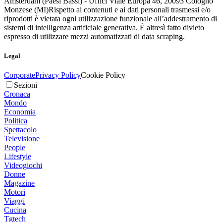
Amsterdam (Paesi Bassi) - Uffici Viale Europa 46, 20093 Cologno
Monzese (MI)
Rispetto ai contenuti e ai dati personali trasmessi e/o
riprodotti è vietata ogni utilizzazione funzionale all’addestramento di
sistemi di intelligenza artificiale generativa. È altresì fatto divieto
espresso di utilizzare mezzi automatizzati di data scraping.
Legal
Corporate
Privacy Policy
Cookie Policy
Sezioni
Cronaca
Mondo
Economia
Politica
Spettacolo
Televisione
People
Lifestyle
Videogiochi
Donne
Magazine
Motori
Viaggi
Cucina
Tgtech