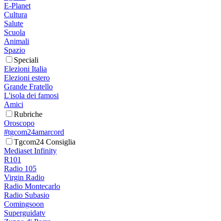
E-Planet
Cultura
Salute
Scuola
Animali
Spazio
Speciali
Elezioni Italia
Elezioni estero
Grande Fratello
L'isola dei famosi
Amici
Rubriche
Oroscopo
#tgcom24amarcord
Tgcom24 Consiglia
Mediaset Infinity
R101
Radio 105
Virgin Radio
Radio Montecarlo
Radio Subasio
Comingsoon
Superguidatv