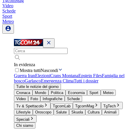
TgcomMag
Video
Schede
Sport
Meteo
In evidenza
Mostra tutti
Nascondi
Guerra Iran
Elezioni
Crans Montana
Epstein Files
Famiglia nel
bosco
Garlasco
Emergenza Clima
Tutti i dossier
Tutte le notizie del giorno
Cronaca
Mondo
Politica
Economia
Sport
Meteo
Video
Foto
Infografiche
Schede
Tv & Spettacolo
TgcomLab
TgcomMag
TgTech
Lifestyle
Oroscopo
Salute
Skuola
Cultura
Animali
Speciali
Chi siamo