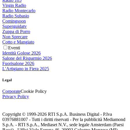
Radio 105
Virgin Radio
Radio Montecarlo
Radio Subasio
Comingsoon
Superguidatv
Zuppa di Porro
Non Sprecare
Cotto e Mangiato
Eventi
Identità Golose 2026
Salone del Risparmio 2026
Fuorisalone 2026
L'Artigiano in Fiera 2025
Legal
Corporate
Cookie Policy
Privacy Policy
Copyright © 1999-
2026
RTI S.p.A. Business Digital - P.Iva
03976881007 - Tutti i diritti riservati - Per la pubblicità Mediamond
S.p.A. - RTI S.p.A., Mediaset N.V., sede legale Amsterdam (Paesi
Bassi) - Uffici Viale Europa 46, 20093 Cologno Monzese (MI)