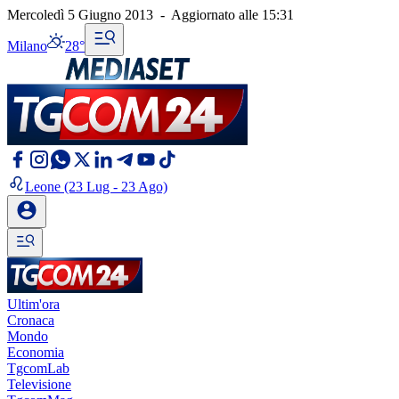
Mercoledì 5 Giugno 2013
-
Aggiornato alle
15:31
Milano
28°
Leone
(23 Lug - 23 Ago)
Ultim'ora
Cronaca
Mondo
Economia
TgcomLab
Televisione