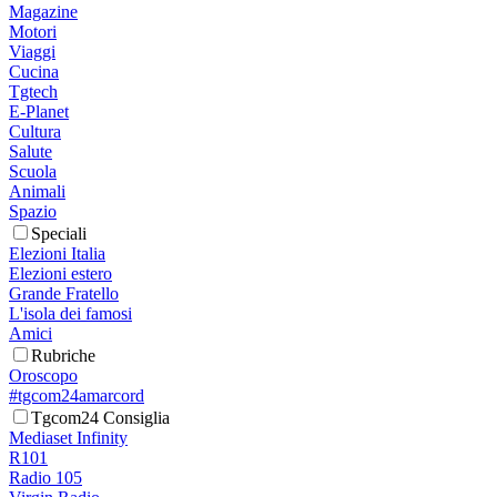
Magazine
Motori
Viaggi
Cucina
Tgtech
E-Planet
Cultura
Salute
Scuola
Animali
Spazio
Speciali
Elezioni Italia
Elezioni estero
Grande Fratello
L'isola dei famosi
Amici
Rubriche
Oroscopo
#tgcom24amarcord
Tgcom24 Consiglia
Mediaset Infinity
R101
Radio 105