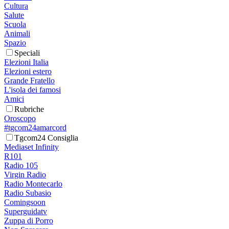
Cultura
Salute
Scuola
Animali
Spazio
Speciali
Elezioni Italia
Elezioni estero
Grande Fratello
L'isola dei famosi
Amici
Rubriche
Oroscopo
#tgcom24amarcord
Tgcom24 Consiglia
Mediaset Infinity
R101
Radio 105
Virgin Radio
Radio Montecarlo
Radio Subasio
Comingsoon
Superguidatv
Zuppa di Porro