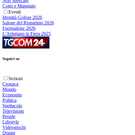
Non Sprecare
Cotto e Mangiato
Eventi
Identità Golose 2026
Salone del Risparmio 2026
Fuorisalone 2026
L'Artigiano in Fiera 2025
Seguici su
Sezioni
Cronaca
Mondo
Economia
Politica
Spettacolo
Televisione
People
Lifestyle
Videogiochi
Donne