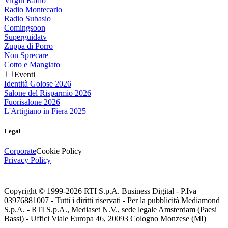
Virgin Radio
Radio Montecarlo
Radio Subasio
Comingsoon
Superguidatv
Zuppa di Porro
Non Sprecare
Cotto e Mangiato
Eventi
Identità Golose 2026
Salone del Risparmio 2026
Fuorisalone 2026
L'Artigiano in Fiera 2025
Legal
Corporate
Cookie Policy
Privacy Policy
Copyright © 1999-
2026
RTI S.p.A. Business Digital - P.Iva
03976881007 - Tutti i diritti riservati - Per la pubblicità Mediamond
S.p.A. - RTI S.p.A., Mediaset N.V., sede legale Amsterdam (Paesi
Bassi) - Uffici Viale Europa 46, 20093 Cologno Monzese (MI)