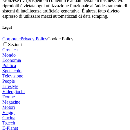
Monzese (MI)
Rispetto ai contenuti e ai dati personali trasmessi e/o
riprodotti è vietata ogni utilizzazione funzionale all’addestramento di
sistemi di intelligenza artificiale generativa. È altresì fatto divieto
espresso di utilizzare mezzi automatizzati di data scraping.
Legal
Corporate
Privacy Policy
Cookie Policy
Sezioni
Cronaca
Mondo
Economia
Politica
Spettacolo
Televisione
People
Lifestyle
Videogiochi
Donne
Magazine
Motori
Viaggi
Cucina
Tgtech
E-Planet