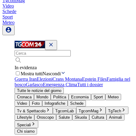
TgcomMag
Video
Schede
Sport
Meteo
In evidenza
Mostra tutti
Nascondi
Guerra Iran
Elezioni
Crans Montana
Epstein Files
Famiglia nel
bosco
Garlasco
Emergenza Clima
Tutti i dossier
Tutte le notizie del giorno
Cronaca
Mondo
Politica
Economia
Sport
Meteo
Video
Foto
Infografiche
Schede
Tv & Spettacolo
TgcomLab
TgcomMag
TgTech
Lifestyle
Oroscopo
Salute
Skuola
Cultura
Animali
Speciali
Chi siamo