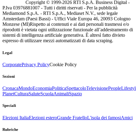
Copyright © 1999-
2026
RTI S.p.A. Business Digital -
P.Iva 03976881007 - Tutti i diritti riservati - Per la pubblicità
Mediamond S.p.A. - RTI S.p.A., Mediaset N.V., sede legale
Amsterdam (Paesi Bassi) - Uffici Viale Europa 46, 20093 Cologno
Monzese (MI)
Rispetto ai contenuti e ai dati personali trasmessi e/o
riprodotti è vietata ogni utilizzazione funzionale all’addestramento di
sistemi di intelligenza artificiale generativa. È altresì fatto divieto
espresso di utilizzare mezzi automatizzati di data scraping.
Legal
Corporate
Privacy Policy
Cookie Policy
Sezioni
Cronaca
Mondo
Economia
Politica
Spettacolo
Televisione
People
Lifestyl
Planet
Cultura
Salute
Scuola
Animali
Spazio
Speciali
Elezioni Italia
Elezioni estero
Grande Fratello
L'isola dei famosi
Amici
Rubriche