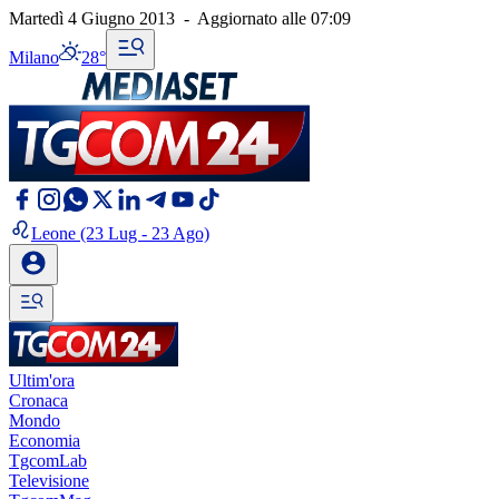
Martedì 4 Giugno 2013
-
Aggiornato alle
07:09
Milano
28°
Leone
(23 Lug - 23 Ago)
Ultim'ora
Cronaca
Mondo
Economia
TgcomLab
Televisione