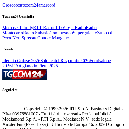
Oroscopo
#tgcom24amarcord
Tgcom24 Consiglia
Mediaset Infinity
R101
Radio 105
Virgin Radio
Radio
Montecarlo
Radio Subasio
Comingsoon
Superguidatv
Zuppa di
Porro
Non Sprecare
Cotto e Mangiato
Eventi
Identità Golose 2026
Salone del Risparmio 2026
Fuorisalone
2026
L'Artigiano in Fiera 2025
Seguici su
Copyright © 1999-
2026
RTI S.p.A. Business Digital -
P.Iva 03976881007 - Tutti i diritti riservati - Per la pubblicità
Mediamond S.p.A. - RTI S.p.A., Mediaset N.V., sede legale
Amsterdam (Paesi Bassi) - Uffici Viale Europa 46, 20093 Cologno