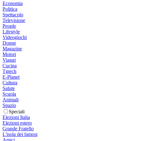
Economia
Politica
Spettacolo
Televisione
People
Lifestyle
Videogiochi
Donne
Magazine
Motori
Viaggi
Cucina
Tgtech
E-Planet
Cultura
Salute
Scuola
Animali
Spazio
Speciali
Elezioni Italia
Elezioni estero
Grande Fratello
L'isola dei famosi
Amici