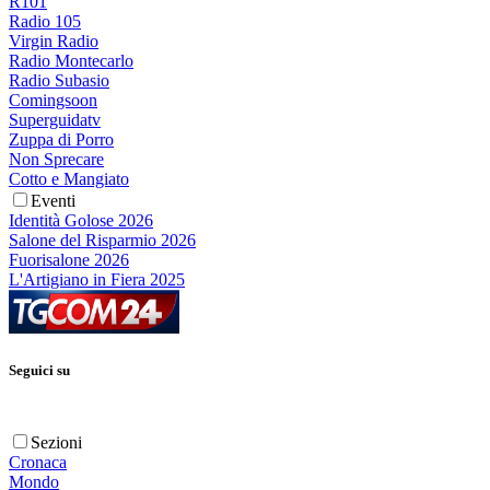
R101
Radio 105
Virgin Radio
Radio Montecarlo
Radio Subasio
Comingsoon
Superguidatv
Zuppa di Porro
Non Sprecare
Cotto e Mangiato
Eventi
Identità Golose 2026
Salone del Risparmio 2026
Fuorisalone 2026
L'Artigiano in Fiera 2025
Seguici su
Sezioni
Cronaca
Mondo