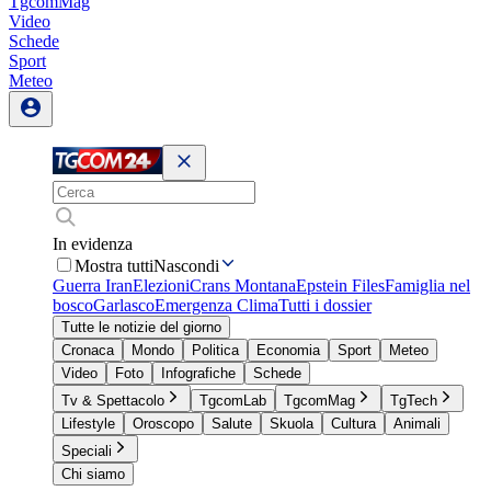
TgcomMag
Video
Schede
Sport
Meteo
In evidenza
Mostra tutti
Nascondi
Guerra Iran
Elezioni
Crans Montana
Epstein Files
Famiglia nel
bosco
Garlasco
Emergenza Clima
Tutti i dossier
Tutte le notizie del giorno
Cronaca
Mondo
Politica
Economia
Sport
Meteo
Video
Foto
Infografiche
Schede
Tv & Spettacolo
TgcomLab
TgcomMag
TgTech
Lifestyle
Oroscopo
Salute
Skuola
Cultura
Animali
Speciali
Chi siamo