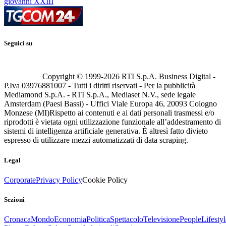
giovanni XXIII
Seguici su
Copyright © 1999-
2026
RTI S.p.A. Business Digital -
P.Iva 03976881007 - Tutti i diritti riservati - Per la pubblicità
Mediamond S.p.A. - RTI S.p.A., Mediaset N.V., sede legale
Amsterdam (Paesi Bassi) - Uffici Viale Europa 46, 20093 Cologno
Monzese (MI)
Rispetto ai contenuti e ai dati personali trasmessi e/o
riprodotti è vietata ogni utilizzazione funzionale all’addestramento di
sistemi di intelligenza artificiale generativa. È altresì fatto divieto
espresso di utilizzare mezzi automatizzati di data scraping.
Legal
Corporate
Privacy Policy
Cookie Policy
Sezioni
Cronaca
Mondo
Economia
Politica
Spettacolo
Televisione
People
Lifestyl