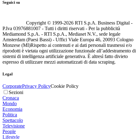
Seguici su
Copyright © 1999-
2026
RTI S.p.A. Business Digital -
P.Iva 03976881007 - Tutti i diritti riservati - Per la pubblicità
Mediamond S.p.A. - RTI S.p.A., Mediaset N.V., sede legale
Amsterdam (Paesi Bassi) - Uffici Viale Europa 46, 20093 Cologno
Monzese (MI)
Rispetto ai contenuti e ai dati personali trasmessi e/o
riprodotti è vietata ogni utilizzazione funzionale all’addestramento di
sistemi di intelligenza artificiale generativa. È altresì fatto divieto
espresso di utilizzare mezzi automatizzati di data scraping.
Legal
Corporate
Privacy Policy
Cookie Policy
Sezioni
Cronaca
Mondo
Economia
Politica
Spettacolo
Televisione
People
Lifestyle