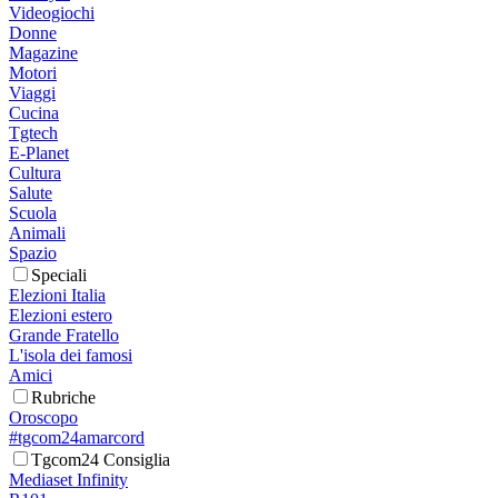
Videogiochi
Donne
Magazine
Motori
Viaggi
Cucina
Tgtech
E-Planet
Cultura
Salute
Scuola
Animali
Spazio
Speciali
Elezioni Italia
Elezioni estero
Grande Fratello
L'isola dei famosi
Amici
Rubriche
Oroscopo
#tgcom24amarcord
Tgcom24 Consiglia
Mediaset Infinity