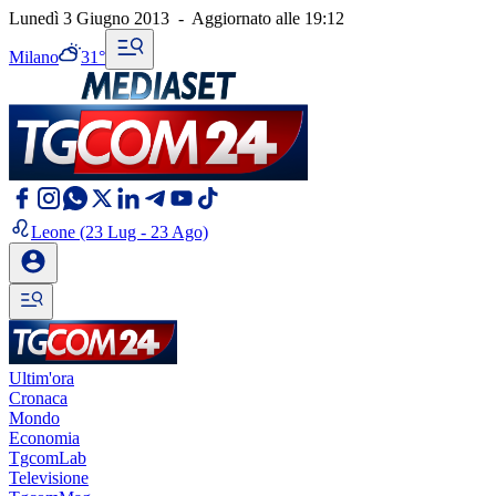
Lunedì 3 Giugno 2013
-
Aggiornato alle
19:12
Milano
31°
Leone
(23 Lug - 23 Ago)
Ultim'ora
Cronaca
Mondo
Economia
TgcomLab
Televisione