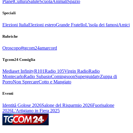
Planet
Cultura
Salute
Scuola
Animali
Spazio
Speciali
Elezioni Italia
Elezioni estero
Grande Fratello
L'isola dei famosi
Amici
Rubriche
Oroscopo
#tgcom24amarcord
Tgcom24 Consiglia
Mediaset Infinity
R101
Radio 105
Virgin Radio
Radio
Montecarlo
Radio Subasio
Comingsoon
Superguidatv
Zuppa di
Porro
Non Sprecare
Cotto e Mangiato
Eventi
Identità Golose 2026
Salone del Risparmio 2026
Fuorisalone
2026
L'Artigiano in Fiera 2025