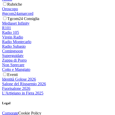
Rubriche
Oroscopo
#tgcom24amarcord
Tgcom24 Consiglia
Mediaset Infinity
R101
Radio 105
Virgin Radio
Radio Montecarlo
Radio Subasio
Comingsoon
Superguidatv
Zuppa di Porro
Non Sprecare
Cotto e Mangiato
Eventi
Identità Golose 2026
Salone del Risparmio 2026
Fuorisalone 2026
L'Artigiano in Fiera 2025
Legal
Corporate
Cookie Policy