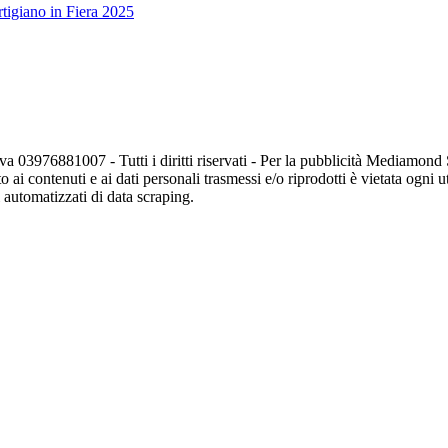
tigiano in Fiera 2025
va 03976881007 - Tutti i diritti riservati - Per la pubblicità Mediamon
o ai contenuti e ai dati personali trasmessi e/o riprodotti è vietata ogni 
zi automatizzati di data scraping.