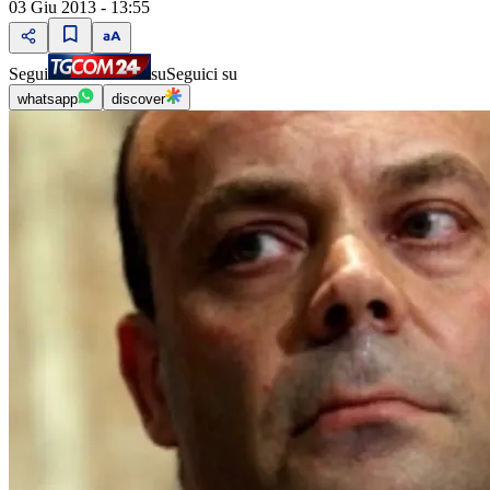
03 Giu 2013 - 13:55
Segui
su
Seguici su
whatsapp
discover