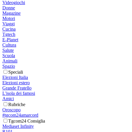
Videogiochi
Donne
Magazine
Motori
Viaggi
Cucina
Tgtech
E-Planet
Cultura
Salute
Scuola
Animali
Spazio
Speciali
Elezioni Italia
Elezioni estero
Grande Fratello
L'isola dei famosi
Amici
Rubriche
Oroscopo
#tgcom24amarcord
Tgcom24 Consiglia
Mediaset Infinity
R101