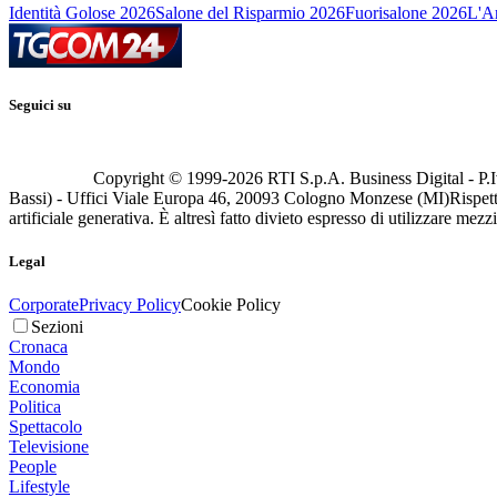
Identità Golose 2026
Salone del Risparmio 2026
Fuorisalone 2026
L'Ar
Seguici su
Copyright © 1999-
2026
RTI S.p.A. Business Digital - P.I
Bassi) - Uffici Viale Europa 46, 20093 Cologno Monzese (MI)
Rispett
artificiale generativa. È altresì fatto divieto espresso di utilizzare mez
Legal
Corporate
Privacy Policy
Cookie Policy
Sezioni
Cronaca
Mondo
Economia
Politica
Spettacolo
Televisione
People
Lifestyle