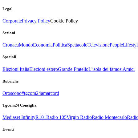
Legal
Corporate
Privacy Policy
Cookie Policy
Sezioni
Cronaca
Mondo
Economia
Politica
Spettacolo
Televisione
People
Lifestyl
Speciali
Elezioni Italia
Elezioni estero
Grande Fratello
L'isola dei famosi
Amici
Rubriche
Oroscopo
#tgcom24amarcord
Tgcom24 Consiglia
Mediaset Infinity
R101
Radio 105
Virgin Radio
Radio Montecarlo
Radio
Eventi