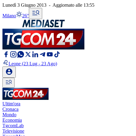
Lunedì 3 Giugno 2013
-
Aggiornato alle
13:55
Milano
26°
Leone
(23 Lug - 23 Ago)
Ultim'ora
Cronaca
Mondo
Economia
TgcomLab
Televisione