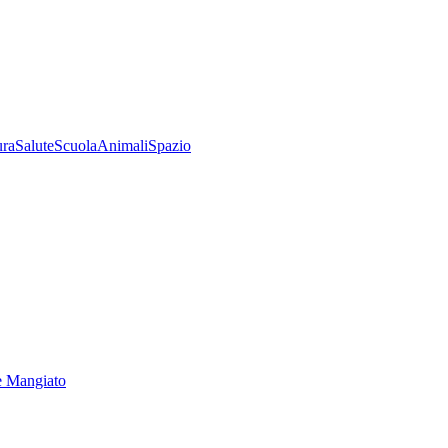
ura
Salute
Scuola
Animali
Spazio
e Mangiato