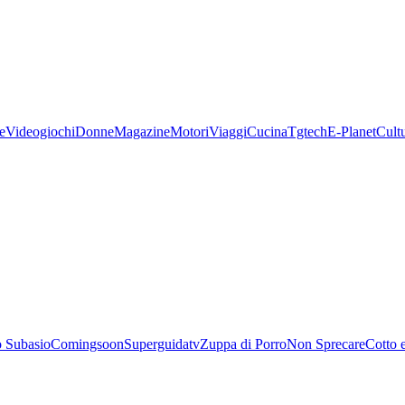
e
Videogiochi
Donne
Magazine
Motori
Viaggi
Cucina
Tgtech
E-Planet
Cult
 Subasio
Comingsoon
Superguidatv
Zuppa di Porro
Non Sprecare
Cotto 