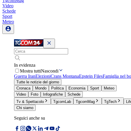
TgcomMag
Video
Schede
Sport
Meteo
In evidenza
Mostra tutti
Nascondi
Guerra Iran
Elezioni
Crans Montana
Epstein Files
Famiglia nel b
Tutte le notizie del giorno
Cronaca
Mondo
Politica
Economia
Sport
Meteo
Video
Foto
Infografiche
Schede
Tv & Spettacolo
TgcomLab
TgcomMag
TgTech
Lif
Chi siamo
Seguici anche su