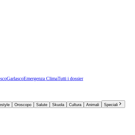
osco
Garlasco
Emergenza Clima
Tutti i dossier
estyle
Oroscopo
Salute
Skuola
Cultura
Animali
Speciali