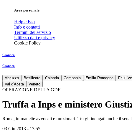
Area personale
Help e Faq
Info e contatti
Termini del servizio
Utilizzo dati e privacy
Cookie Policy
Cronaca
Cronaca
Abruzzo
Basilicata
Calabria
Campania
Emilia Romagna
Friuli V
Val d'Aosta
Veneto
OPERAZIONE DELLA GDF
Truffa a Inps e ministero Giustiz
Roma, in manette avvocati e funzionari. Tra gli indagati anche il sen
03 Giu 2013 - 13:55