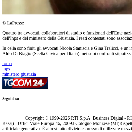
© LaPresse
Quattro tra avvocati, collaboratori di studio e funzionari dell'Ente naz
dell'Inps e del ministero della Giustizia. I reati contestati sono associ
In cella sono finiti gli avvocati Nicola Staniscia e Gina Tralicci, e un
Aldo Di Biagio (Scelta Civica per l'Italia): nei suoi confronti siipotiz
roma
inps
ministero giustizia
Seguici su
Copyright © 1999-
2026
RTI S.p.A. Business Digital - P.I
Bassi) - Uffici Viale Europa 46, 20093 Cologno Monzese (MI)
Rispett
artificiale generativa. È altresì fatto divieto espresso di utilizzare mez