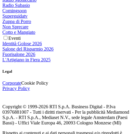
Radio Subasio
Comingsoon
Superguidatv
Zuppa di Porro
Non Sprecare
Cotto e Mangiato
Eventi
Identità Golose 2026
Salone del Risparmio 2026
Fuorisalone 2026
L'Artigiano in Fiera 2025
Legal
Corporate
Cookie Policy
Privacy Policy
Copyright © 1999-
2026
RTI S.p.A. Business Digital - P.Iva
03976881007 - Tutti i diritti riservati - Per la pubblicità Mediamond
S.p.A. - RTI S.p.A., Mediaset N.V., sede legale Amsterdam (Paesi
Bassi) - Uffici Viale Europa 46, 20093 Cologno Monzese (MI)
Rispetto ai contenuti e ai dati personali trasmessi e/o riprodotti è