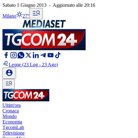
Sabato 1 Giugno 2013
-
Aggiornato alle
20:16
Milano
27°
Leone
(23 Lug - 23 Ago)
Ultim'ora
Cronaca
Mondo
Economia
TgcomLab
Televisione