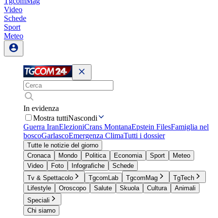
TgcomMag
Video
Schede
Sport
Meteo
In evidenza
Mostra tutti
Nascondi
Guerra Iran
Elezioni
Crans Montana
Epstein Files
Famiglia nel
bosco
Garlasco
Emergenza Clima
Tutti i dossier
Tutte le notizie del giorno
Cronaca
Mondo
Politica
Economia
Sport
Meteo
Video
Foto
Infografiche
Schede
Tv & Spettacolo
TgcomLab
TgcomMag
TgTech
Lifestyle
Oroscopo
Salute
Skuola
Cultura
Animali
Speciali
Chi siamo