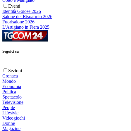
Cotto e Mangiato
Eventi
Identità Golose 2026
Salone del Risparmio 2026
Fuorisalone 2026
L'Artigiano in Fiera 2025
Seguici su
Sezioni
Cronaca
Mondo
Economia
Politica
Spettacolo
Televisione
People
Lifestyle
Videogiochi
Donne
Magazine