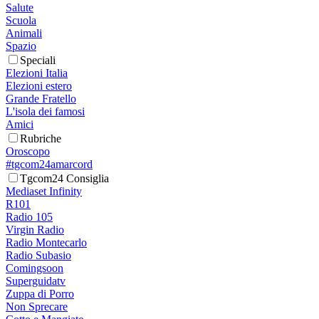
Salute
Scuola
Animali
Spazio
Speciali
Elezioni Italia
Elezioni estero
Grande Fratello
L'isola dei famosi
Amici
Rubriche
Oroscopo
#tgcom24amarcord
Tgcom24 Consiglia
Mediaset Infinity
R101
Radio 105
Virgin Radio
Radio Montecarlo
Radio Subasio
Comingsoon
Superguidatv
Zuppa di Porro
Non Sprecare