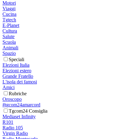
Motori
Viaggi
Cucina
Tgtech
E-Planet
Cultura
Salute
Scuola
Animali
Spazio
Speciali
Elezioni Italia
Elezioni estero
Grande Fratello
L'isola dei famosi
Amici
Rubriche
Oroscopo
#tgcom24amarcord
Tgcom24 Consiglia
Mediaset Infinity
R101
Radio 105
Virgin Radio
Radio Montecarlo