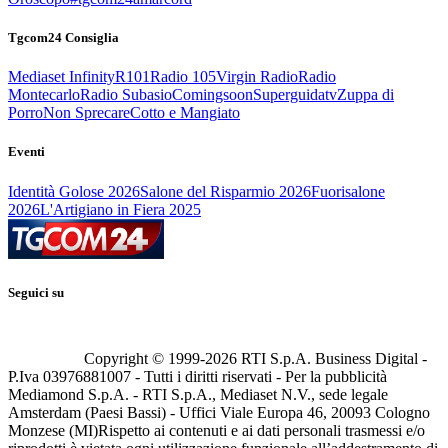
Tgcom24 Consiglia
Mediaset Infinity
R101
Radio 105
Virgin Radio
Radio
Montecarlo
Radio Subasio
Comingsoon
Superguidatv
Zuppa di
Porro
Non Sprecare
Cotto e Mangiato
Eventi
Identità Golose 2026
Salone del Risparmio 2026
Fuorisalone
2026
L'Artigiano in Fiera 2025
Seguici su
Copyright © 1999-
2026
RTI S.p.A. Business Digital -
P.Iva 03976881007 - Tutti i diritti riservati - Per la pubblicità
Mediamond S.p.A. - RTI S.p.A., Mediaset N.V., sede legale
Amsterdam (Paesi Bassi) - Uffici Viale Europa 46, 20093 Cologno
Monzese (MI)
Rispetto ai contenuti e ai dati personali trasmessi e/o