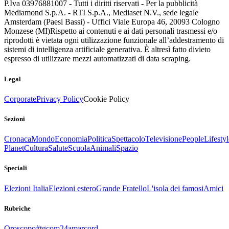
P.Iva 03976881007 - Tutti i diritti riservati - Per la pubblicità
Mediamond S.p.A. - RTI S.p.A., Mediaset N.V., sede legale
Amsterdam (Paesi Bassi) - Uffici Viale Europa 46, 20093 Cologno
Monzese (MI)
Rispetto ai contenuti e ai dati personali trasmessi e/o
riprodotti è vietata ogni utilizzazione funzionale all’addestramento di
sistemi di intelligenza artificiale generativa. È altresì fatto divieto
espresso di utilizzare mezzi automatizzati di data scraping.
Legal
Corporate
Privacy Policy
Cookie Policy
Sezioni
Cronaca
Mondo
Economia
Politica
Spettacolo
Televisione
People
Lifestyl
Planet
Cultura
Salute
Scuola
Animali
Spazio
Speciali
Elezioni Italia
Elezioni estero
Grande Fratello
L'isola dei famosi
Amici
Rubriche
Oroscopo
#tgcom24amarcord