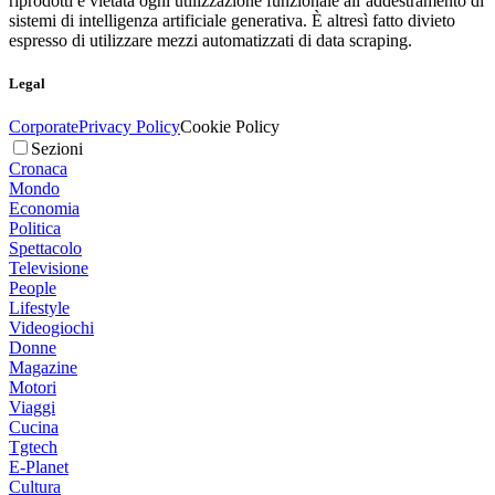
riprodotti è vietata ogni utilizzazione funzionale all’addestramento di
sistemi di intelligenza artificiale generativa. È altresì fatto divieto
espresso di utilizzare mezzi automatizzati di data scraping.
Legal
Corporate
Privacy Policy
Cookie Policy
Sezioni
Cronaca
Mondo
Economia
Politica
Spettacolo
Televisione
People
Lifestyle
Videogiochi
Donne
Magazine
Motori
Viaggi
Cucina
Tgtech
E-Planet
Cultura