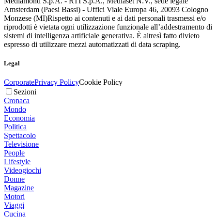
Mediamond S.p.A. - RTI S.p.A., Mediaset N.V., sede legale
Amsterdam (Paesi Bassi) - Uffici Viale Europa 46, 20093 Cologno
Monzese (MI)
Rispetto ai contenuti e ai dati personali trasmessi e/o
riprodotti è vietata ogni utilizzazione funzionale all’addestramento di
sistemi di intelligenza artificiale generativa. È altresì fatto divieto
espresso di utilizzare mezzi automatizzati di data scraping.
Legal
Corporate
Privacy Policy
Cookie Policy
Sezioni
Cronaca
Mondo
Economia
Politica
Spettacolo
Televisione
People
Lifestyle
Videogiochi
Donne
Magazine
Motori
Viaggi
Cucina