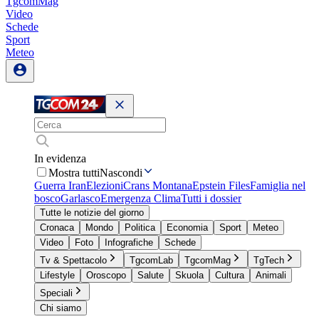
TgcomMag
Video
Schede
Sport
Meteo
In evidenza
Mostra tutti
Nascondi
Guerra Iran
Elezioni
Crans Montana
Epstein Files
Famiglia nel
bosco
Garlasco
Emergenza Clima
Tutti i dossier
Tutte le notizie del giorno
Cronaca
Mondo
Politica
Economia
Sport
Meteo
Video
Foto
Infografiche
Schede
Tv & Spettacolo
TgcomLab
TgcomMag
TgTech
Lifestyle
Oroscopo
Salute
Skuola
Cultura
Animali
Speciali
Chi siamo