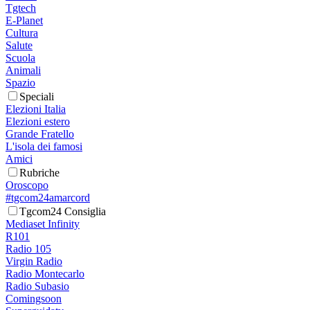
Tgtech
E-Planet
Cultura
Salute
Scuola
Animali
Spazio
Speciali
Elezioni Italia
Elezioni estero
Grande Fratello
L'isola dei famosi
Amici
Rubriche
Oroscopo
#tgcom24amarcord
Tgcom24 Consiglia
Mediaset Infinity
R101
Radio 105
Virgin Radio
Radio Montecarlo
Radio Subasio
Comingsoon