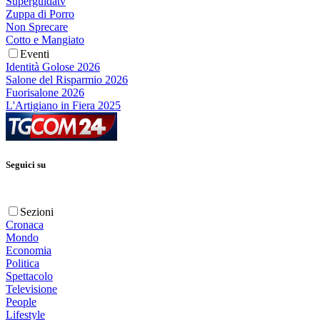
Superguidatv
Zuppa di Porro
Non Sprecare
Cotto e Mangiato
Eventi
Identità Golose 2026
Salone del Risparmio 2026
Fuorisalone 2026
L'Artigiano in Fiera 2025
Seguici su
Sezioni
Cronaca
Mondo
Economia
Politica
Spettacolo
Televisione
People
Lifestyle