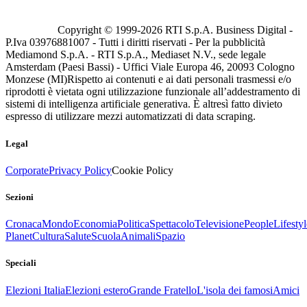
Copyright © 1999-
2026
RTI S.p.A. Business Digital -
P.Iva 03976881007 - Tutti i diritti riservati - Per la pubblicità
Mediamond S.p.A. - RTI S.p.A., Mediaset N.V., sede legale
Amsterdam (Paesi Bassi) - Uffici Viale Europa 46, 20093 Cologno
Monzese (MI)
Rispetto ai contenuti e ai dati personali trasmessi e/o
riprodotti è vietata ogni utilizzazione funzionale all’addestramento di
sistemi di intelligenza artificiale generativa. È altresì fatto divieto
espresso di utilizzare mezzi automatizzati di data scraping.
Legal
Corporate
Privacy Policy
Cookie Policy
Sezioni
Cronaca
Mondo
Economia
Politica
Spettacolo
Televisione
People
Lifestyl
Planet
Cultura
Salute
Scuola
Animali
Spazio
Speciali
Elezioni Italia
Elezioni estero
Grande Fratello
L'isola dei famosi
Amici