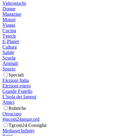
Videogiochi
Donne
Magazine
Motori
Viaggi
Cucina
Tgtech
E-Planet
Cultura
Salute
Scuola
Animali
Spazio
Speciali
Elezioni Italia
Elezioni estero
Grande Fratello
L'isola dei famosi
Amici
Rubriche
Oroscopo
#tgcom24amarcord
Tgcom24 Consiglia
Mediaset Infinity