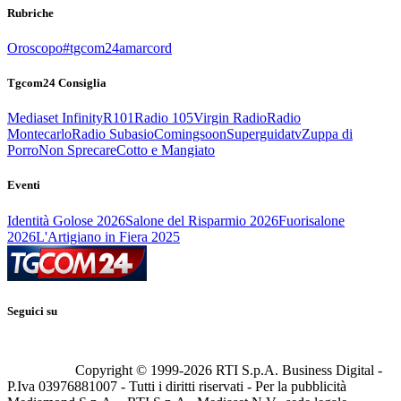
Rubriche
Oroscopo
#tgcom24amarcord
Tgcom24 Consiglia
Mediaset Infinity
R101
Radio 105
Virgin Radio
Radio
Montecarlo
Radio Subasio
Comingsoon
Superguidatv
Zuppa di
Porro
Non Sprecare
Cotto e Mangiato
Eventi
Identità Golose 2026
Salone del Risparmio 2026
Fuorisalone
2026
L'Artigiano in Fiera 2025
Seguici su
Copyright © 1999-
2026
RTI S.p.A. Business Digital -
P.Iva 03976881007 - Tutti i diritti riservati - Per la pubblicità