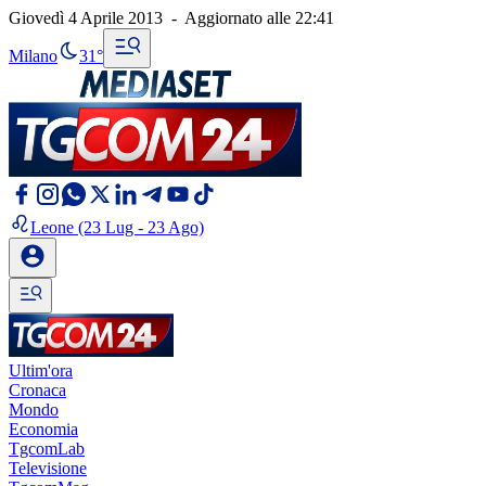
Giovedì 4 Aprile 2013
-
Aggiornato alle
22:41
Milano
31°
Leone
(23 Lug - 23 Ago)
Ultim'ora
Cronaca
Mondo
Economia
TgcomLab
Televisione