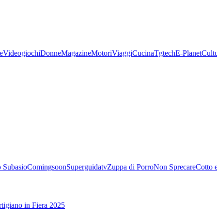
e
Videogiochi
Donne
Magazine
Motori
Viaggi
Cucina
Tgtech
E-Planet
Cult
 Subasio
Comingsoon
Superguidatv
Zuppa di Porro
Non Sprecare
Cotto 
tigiano in Fiera 2025