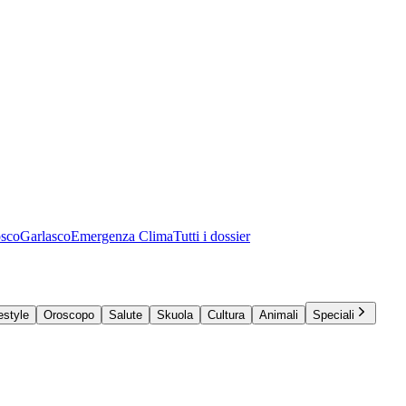
osco
Garlasco
Emergenza Clima
Tutti i dossier
estyle
Oroscopo
Salute
Skuola
Cultura
Animali
Speciali