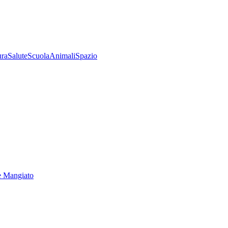
ura
Salute
Scuola
Animali
Spazio
e Mangiato