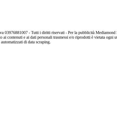
va 03976881007 - Tutti i diritti riservati - Per la pubblicità Mediamon
o ai contenuti e ai dati personali trasmessi e/o riprodotti è vietata ogni 
zi automatizzati di data scraping.