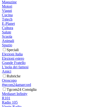
Magazine
Motori
Viaggi
Cucina
Tgtech
E-Planet
Cultura
Salute
Scuola
Animali
Spazio
Speciali
Elezioni Italia
Elezioni estero
Grande Fratello
L'isola dei famosi
Amici
Rubriche
Oroscopo
#tgcom24amarcord
Tgcom24 Consiglia
Mediaset Infinity
R101
Radio 105
Virgin Radio