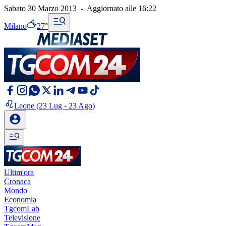
Sabato 30 Marzo 2013
-
Aggiornato alle
16:22
Milano
27°
Leone
(23 Lug - 23 Ago)
Ultim'ora
Cronaca
Mondo
Economia
TgcomLab
Televisione