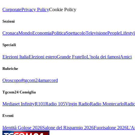
Corporate
Privacy Policy
Cookie Policy
Sezioni
Cronaca
Mondo
Economia
Politica
Spettacolo
Televisione
People
Lifestyl
Speciali
Elezioni Italia
Elezioni estero
Grande Fratello
L'isola dei famosi
Amici
Rubriche
Oroscopo
#tgcom24amarcord
Tgcom24 Consiglia
Mediaset Infinity
R101
Radio 105
Virgin Radio
Radio Montecarlo
Radio
Eventi
Identità Golose 2026
Salone del Risparmio 2026
Fuorisalone 2026
L'Ar