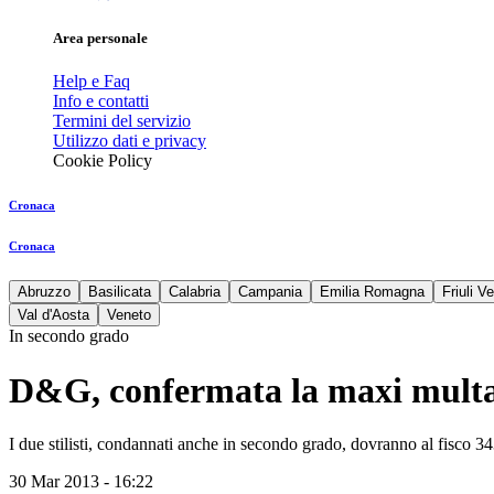
Area personale
Help e Faq
Info e contatti
Termini del servizio
Utilizzo dati e privacy
Cookie Policy
Cronaca
Cronaca
Abruzzo
Basilicata
Calabria
Campania
Emilia Romagna
Friuli V
Val d'Aosta
Veneto
In secondo grado
D&G, confermata la maxi multa
I due stilisti, condannati anche in secondo grado, dovranno al fisco 34
30 Mar 2013 - 16:22