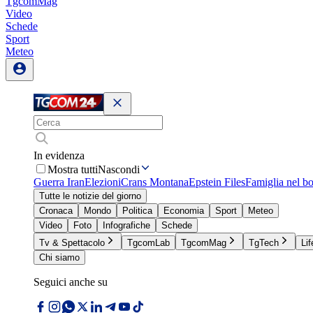
TgcomMag
Video
Schede
Sport
Meteo
In evidenza
Mostra tutti
Nascondi
Guerra Iran
Elezioni
Crans Montana
Epstein Files
Famiglia nel b
Tutte le notizie del giorno
Cronaca
Mondo
Politica
Economia
Sport
Meteo
Video
Foto
Infografiche
Schede
Tv & Spettacolo
TgcomLab
TgcomMag
TgTech
Lif
Chi siamo
Seguici anche su