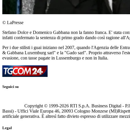
© LaPresse
Stefano Dolce e Domenico Gabbana non la fanno franca. E' stata confer
infatti confermato la sentenza di primo grado dando così ragione all'A
Per i due stilisti i guai iniziano nel 2007, quando l'Agenzia delle Entr
& Gabbana Luxemburg sarl" e la "Gado sarl". Proprio attraverso l'estero
evasione, con tasse pagate in Lussemburgo e non in Italia.
Seguici su
Copyright © 1999-
2026
RTI S.p.A. Business Digital - P.I
Bassi) - Uffici Viale Europa 46, 20093 Cologno Monzese (MI)
Rispett
artificiale generativa. È altresì fatto divieto espresso di utilizzare mez
Legal