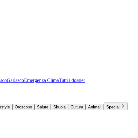
osco
Garlasco
Emergenza Clima
Tutti i dossier
estyle
Oroscopo
Salute
Skuola
Cultura
Animali
Speciali