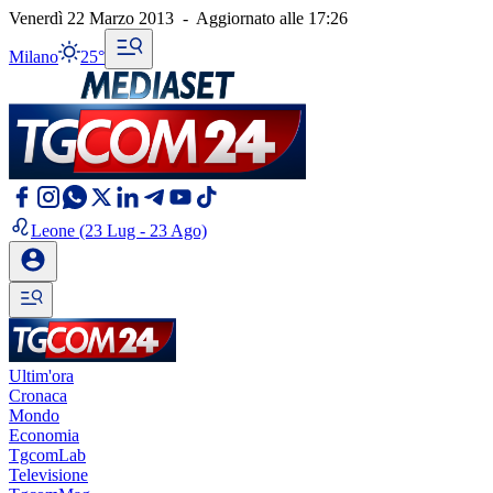
Venerdì 22 Marzo 2013
-
Aggiornato alle
17:26
Milano
25°
Leone
(23 Lug - 23 Ago)
Ultim'ora
Cronaca
Mondo
Economia
TgcomLab
Televisione