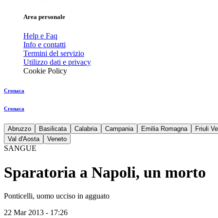
Area personale
Help e Faq
Info e contatti
Termini del servizio
Utilizzo dati e privacy
Cookie Policy
Cronaca
Cronaca
Abruzzo
Basilicata
Calabria
Campania
Emilia Romagna
Friuli V
Val d'Aosta
Veneto
SANGUE
Sparatoria a Napoli, un morto
Ponticelli, uomo ucciso in agguato
22 Mar 2013 - 17:26