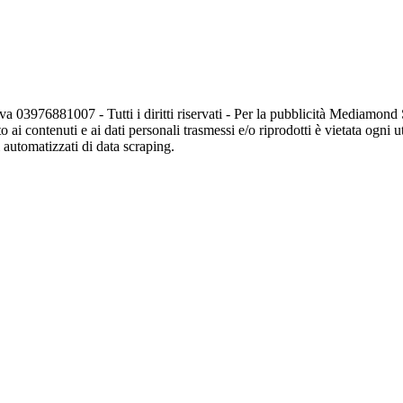
va 03976881007 - Tutti i diritti riservati - Per la pubblicità Mediamon
o ai contenuti e ai dati personali trasmessi e/o riprodotti è vietata ogni 
zi automatizzati di data scraping.