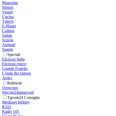
Magazine
Motori
Viaggi
Cucina
Tgtech
E-Planet
Cultura
Salute
Scuola
Animali
Spazio
Speciali
Elezioni Italia
Elezioni estero
Grande Fratello
L'isola dei famosi
Amici
Rubriche
Oroscopo
#tgcom24amarcord
Tgcom24 Consiglia
Mediaset Infinity
R101
Radio 105