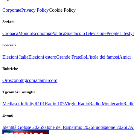
Corporate
Privacy Policy
Cookie Policy
Sezioni
Cronaca
Mondo
Economia
Politica
Spettacolo
Televisione
People
Lifestyl
Speciali
Elezioni Italia
Elezioni estero
Grande Fratello
L'isola dei famosi
Amici
Rubriche
Oroscopo
#tgcom24amarcord
Tgcom24 Consiglia
Mediaset Infinity
R101
Radio 105
Virgin Radio
Radio Montecarlo
Radio
Eventi
Identità Golose 2026
Salone del Risparmio 2026
Fuorisalone 2026
L'Ar