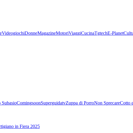
e
Videogiochi
Donne
Magazine
Motori
Viaggi
Cucina
Tgtech
E-Planet
Cult
 Subasio
Comingsoon
Superguidatv
Zuppa di Porro
Non Sprecare
Cotto 
tigiano in Fiera 2025