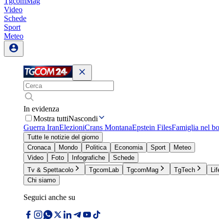
TgcomMag
Video
Schede
Sport
Meteo
In evidenza
Mostra tutti
Nascondi
Guerra Iran
Elezioni
Crans Montana
Epstein Files
Famiglia nel b
Tutte le notizie del giorno
Cronaca
Mondo
Politica
Economia
Sport
Meteo
Video
Foto
Infografiche
Schede
Tv & Spettacolo
TgcomLab
TgcomMag
TgTech
Lif
Chi siamo
Seguici anche su