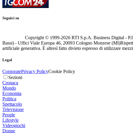
Seguici su
Copyright © 1999-
2026
RTI S.p.A. Business Digital - P.I
Bassi) - Uffici Viale Europa 46, 20093 Cologno Monzese (MI)
Rispett
artificiale generativa. È altresì fatto divieto espresso di utilizzare mez
Legal
Corporate
Privacy Policy
Cookie Policy
Sezioni
Cronaca
Mondo
Economia
Politica
Spettacolo
Televisione
People
Lifestyle
Videogiochi
Donne