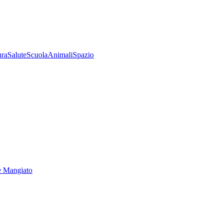
ura
Salute
Scuola
Animali
Spazio
e Mangiato