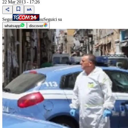
22 Mar 2013 - 17:26
Segui
su
Seguici su
whatsapp
discover