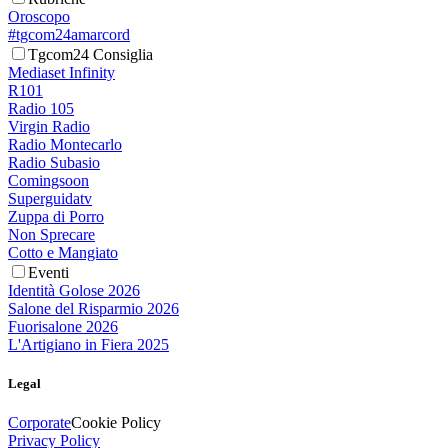
Oroscopo
#tgcom24amarcord
Tgcom24 Consiglia
Mediaset Infinity
R101
Radio 105
Virgin Radio
Radio Montecarlo
Radio Subasio
Comingsoon
Superguidatv
Zuppa di Porro
Non Sprecare
Cotto e Mangiato
Eventi
Identità Golose 2026
Salone del Risparmio 2026
Fuorisalone 2026
L'Artigiano in Fiera 2025
Legal
Corporate
Cookie Policy
Privacy Policy