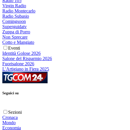
Radio 105
Virgin Radio
Radio Montecarlo
Radio Subasio
Comingsoon
Superguidatv
Zuppa di Porro
Non Sprecare
Cotto e Mangiato
Eventi
Identità Golose 2026
Salone del Risparmio 2026
Fuorisalone 2026
L'Artigiano in Fiera 2025
Seguici su
Sezioni
Cronaca
Mondo
Economia