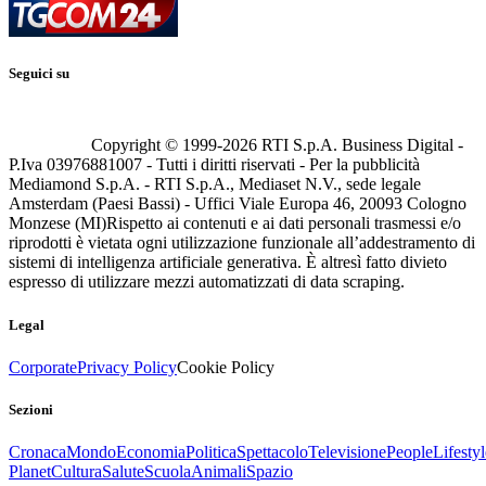
Seguici su
Copyright © 1999-
2026
RTI S.p.A. Business Digital -
P.Iva 03976881007 - Tutti i diritti riservati - Per la pubblicità
Mediamond S.p.A. - RTI S.p.A., Mediaset N.V., sede legale
Amsterdam (Paesi Bassi) - Uffici Viale Europa 46, 20093 Cologno
Monzese (MI)
Rispetto ai contenuti e ai dati personali trasmessi e/o
riprodotti è vietata ogni utilizzazione funzionale all’addestramento di
sistemi di intelligenza artificiale generativa. È altresì fatto divieto
espresso di utilizzare mezzi automatizzati di data scraping.
Legal
Corporate
Privacy Policy
Cookie Policy
Sezioni
Cronaca
Mondo
Economia
Politica
Spettacolo
Televisione
People
Lifestyl
Planet
Cultura
Salute
Scuola
Animali
Spazio