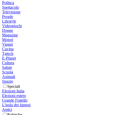
Politica
Spettacolo
Televisione
People
Lifestyle
Videogiochi
Donne
Magazine
Motori
Viaggi
Cucina
Tgtech
E-Planet
Cultura
Salute
Scuola
Animali
Spazio
Speciali
Elezioni Italia
Elezioni estero
Grande Fratello
L'isola dei famosi
Amici
Rubriche