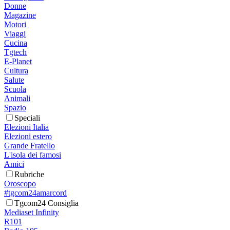
Donne
Magazine
Motori
Viaggi
Cucina
Tgtech
E-Planet
Cultura
Salute
Scuola
Animali
Spazio
Speciali
Elezioni Italia
Elezioni estero
Grande Fratello
L'isola dei famosi
Amici
Rubriche
Oroscopo
#tgcom24amarcord
Tgcom24 Consiglia
Mediaset Infinity
R101