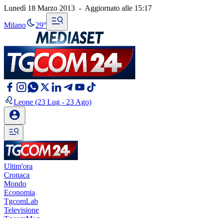
Lunedì 18 Marzo 2013
-
Aggiornato alle
15:17
Milano
29°
Leone
(23 Lug - 23 Ago)
Ultim'ora
Cronaca
Mondo
Economia
TgcomLab
Televisione