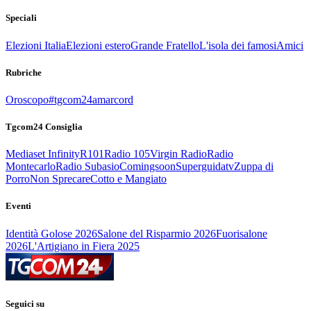
Speciali
Elezioni Italia
Elezioni estero
Grande Fratello
L'isola dei famosi
Amici
Rubriche
Oroscopo
#tgcom24amarcord
Tgcom24 Consiglia
Mediaset Infinity
R101
Radio 105
Virgin Radio
Radio
Montecarlo
Radio Subasio
Comingsoon
Superguidatv
Zuppa di
Porro
Non Sprecare
Cotto e Mangiato
Eventi
Identità Golose 2026
Salone del Risparmio 2026
Fuorisalone
2026
L'Artigiano in Fiera 2025
Seguici su