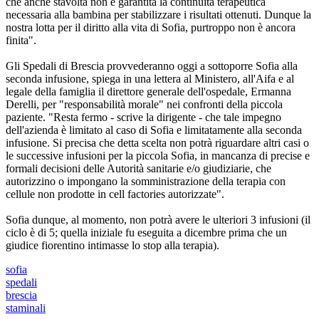
che anche stavolta non è garantita la continuità terapeutica
necessaria alla bambina per stabilizzare i risultati ottenuti. Dunque la
nostra lotta per il diritto alla vita di Sofia, purtroppo non è ancora
finita".
Gli Spedali di Brescia provvederanno oggi a sottoporre Sofia alla
seconda infusione, spiega in una lettera al Ministero, all'Aifa e al
legale della famiglia il direttore generale dell'ospedale, Ermanna
Derelli, per "responsabilità morale" nei confronti della piccola
paziente. "Resta fermo - scrive la dirigente - che tale impegno
dell'azienda è limitato al caso di Sofia e limitatamente alla seconda
infusione. Si precisa che detta scelta non potrà riguardare altri casi o
le successive infusioni per la piccola Sofia, in mancanza di precise e
formali decisioni delle Autorità sanitarie e/o giudiziarie, che
autorizzino o impongano la somministrazione della terapia con
cellule non prodotte in cell factories autorizzate".
Sofia dunque, al momento, non potrà avere le ulteriori 3 infusioni (il
ciclo è di 5; quella iniziale fu eseguita a dicembre prima che un
giudice fiorentino intimasse lo stop alla terapia).
sofia
spedali
brescia
staminali