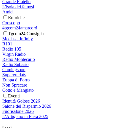
Grande Fratello
L'isola dei famosi
Amici
Rubriche
Oroscopo
#tgcom24amarcord
Tgcom24 Consiglia
Mediaset Infinity
R101
Radio 105
Virgin Radio
Radio Montecarlo
Radio Subasio
Comingsoon
Superguidatv
Zuppa di Porro
Non Sprecare
Cotto e Mangiato
Eventi
Identità Golose 2026
Salone del Risparmio 2026
Fuorisalone 2026
L'Artigiano in Fiera 2025
Legal