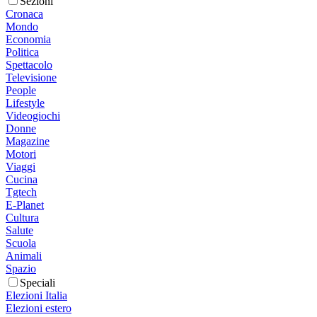
Sezioni
Cronaca
Mondo
Economia
Politica
Spettacolo
Televisione
People
Lifestyle
Videogiochi
Donne
Magazine
Motori
Viaggi
Cucina
Tgtech
E-Planet
Cultura
Salute
Scuola
Animali
Spazio
Speciali
Elezioni Italia
Elezioni estero