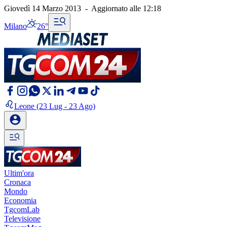
Giovedì 14 Marzo 2013
-
Aggiornato alle
12:18
Milano
26°
Leone
(23 Lug - 23 Ago)
Ultim'ora
Cronaca
Mondo
Economia
TgcomLab
Televisione