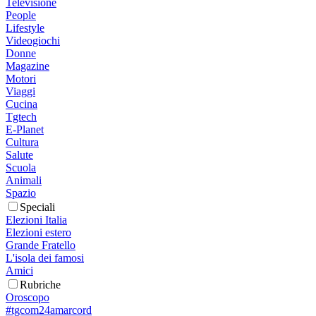
Televisione
People
Lifestyle
Videogiochi
Donne
Magazine
Motori
Viaggi
Cucina
Tgtech
E-Planet
Cultura
Salute
Scuola
Animali
Spazio
Speciali
Elezioni Italia
Elezioni estero
Grande Fratello
L'isola dei famosi
Amici
Rubriche
Oroscopo
#tgcom24amarcord