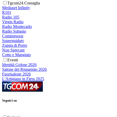
Tgcom24 Consiglia
Mediaset Infinity
R101
Radio 105
Virgin Radio
Radio Montecarlo
Radio Subasio
Comingsoon
Superguidatv
Zuppa di Porro
Non Sprecare
Cotto e Mangiato
Eventi
Identità Golose 2026
Salone del Risparmio 2026
Fuorisalone 2026
L'Artigiano in Fiera 2025
Seguici su