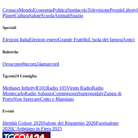
Cronaca
Mondo
Economia
Politica
Spettacolo
Televisione
People
Lifestyl
Planet
Cultura
Salute
Scuola
Animali
Spazio
Speciali
Elezioni Italia
Elezioni estero
Grande Fratello
L'isola dei famosi
Amici
Rubriche
Oroscopo
#tgcom24amarcord
Tgcom24 Consiglia
Mediaset Infinity
R101
Radio 105
Virgin Radio
Radio
Montecarlo
Radio Subasio
Comingsoon
Superguidatv
Zuppa di
Porro
Non Sprecare
Cotto e Mangiato
Eventi
Identità Golose 2026
Salone del Risparmio 2026
Fuorisalone
2026
L'Artigiano in Fiera 2025