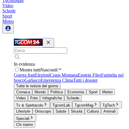
TgcomMag
Video
Schede
Sport
Meteo
In evidenza
Mostra tutti
Nascondi
Guerra Iran
Elezioni
Crans Montana
Epstein Files
Famiglia nel
bosco
Garlasco
Emergenza Clima
Tutti i dossier
Tutte le notizie del giorno
Cronaca
Mondo
Politica
Economia
Sport
Meteo
Video
Foto
Infografiche
Schede
Tv & Spettacolo
TgcomLab
TgcomMag
TgTech
Lifestyle
Oroscopo
Salute
Skuola
Cultura
Animali
Speciali
Chi siamo