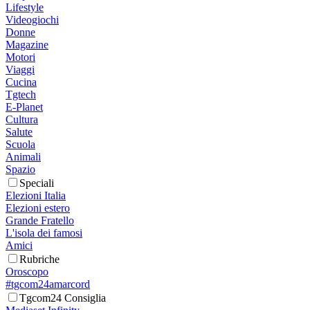
Lifestyle
Videogiochi
Donne
Magazine
Motori
Viaggi
Cucina
Tgtech
E-Planet
Cultura
Salute
Scuola
Animali
Spazio
Speciali
Elezioni Italia
Elezioni estero
Grande Fratello
L'isola dei famosi
Amici
Rubriche
Oroscopo
#tgcom24amarcord
Tgcom24 Consiglia