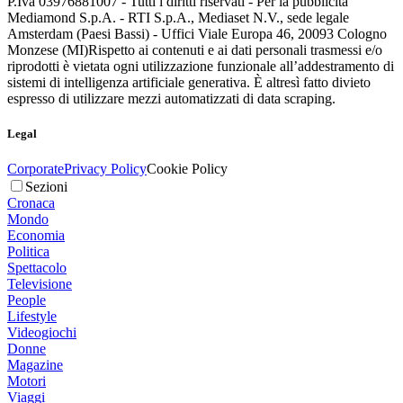
P.Iva 03976881007 - Tutti i diritti riservati - Per la pubblicità
Mediamond S.p.A. - RTI S.p.A., Mediaset N.V., sede legale
Amsterdam (Paesi Bassi) - Uffici Viale Europa 46, 20093 Cologno
Monzese (MI)
Rispetto ai contenuti e ai dati personali trasmessi e/o
riprodotti è vietata ogni utilizzazione funzionale all’addestramento di
sistemi di intelligenza artificiale generativa. È altresì fatto divieto
espresso di utilizzare mezzi automatizzati di data scraping.
Legal
Corporate
Privacy Policy
Cookie Policy
Sezioni
Cronaca
Mondo
Economia
Politica
Spettacolo
Televisione
People
Lifestyle
Videogiochi
Donne
Magazine
Motori
Viaggi