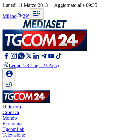
Lunedì 11 Marzo 2013
-
Aggiornato alle
09:35
Milano
29°
Leone
(23 Lug - 23 Ago)
Ultim'ora
Cronaca
Mondo
Economia
TgcomLab
Televisione