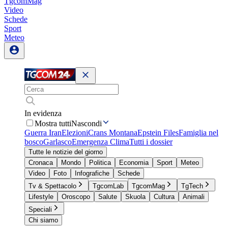
TgcomMag
Video
Schede
Sport
Meteo
In evidenza
Mostra tutti
Nascondi
Guerra Iran
Elezioni
Crans Montana
Epstein Files
Famiglia nel
bosco
Garlasco
Emergenza Clima
Tutti i dossier
Tutte le notizie del giorno
Cronaca
Mondo
Politica
Economia
Sport
Meteo
Video
Foto
Infografiche
Schede
Tv & Spettacolo
TgcomLab
TgcomMag
TgTech
Lifestyle
Oroscopo
Salute
Skuola
Cultura
Animali
Speciali
Chi siamo