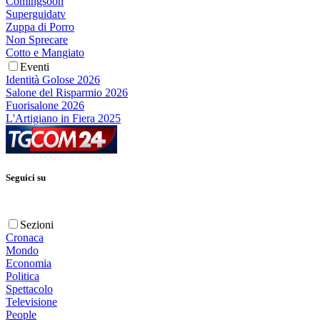
Comingsoon
Superguidatv
Zuppa di Porro
Non Sprecare
Cotto e Mangiato
Eventi
Identità Golose 2026
Salone del Risparmio 2026
Fuorisalone 2026
L'Artigiano in Fiera 2025
Seguici su
Sezioni
Cronaca
Mondo
Economia
Politica
Spettacolo
Televisione
People