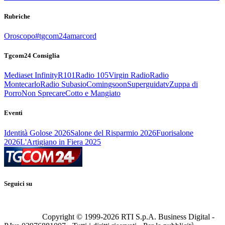
Rubriche
Oroscopo
#tgcom24amarcord
Tgcom24 Consiglia
Mediaset Infinity
R101
Radio 105
Virgin Radio
Radio
Montecarlo
Radio Subasio
Comingsoon
Superguidatv
Zuppa di
Porro
Non Sprecare
Cotto e Mangiato
Eventi
Identità Golose 2026
Salone del Risparmio 2026
Fuorisalone
2026
L'Artigiano in Fiera 2025
Seguici su
Copyright © 1999-
2026
RTI S.p.A. Business Digital -