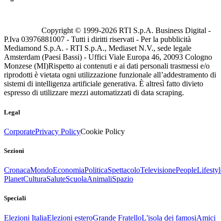
Copyright © 1999-
2026
RTI S.p.A. Business Digital -
P.Iva 03976881007 - Tutti i diritti riservati - Per la pubblicità
Mediamond S.p.A. - RTI S.p.A., Mediaset N.V., sede legale
Amsterdam (Paesi Bassi) - Uffici Viale Europa 46, 20093 Cologno
Monzese (MI)
Rispetto ai contenuti e ai dati personali trasmessi e/o
riprodotti è vietata ogni utilizzazione funzionale all’addestramento di
sistemi di intelligenza artificiale generativa. È altresì fatto divieto
espresso di utilizzare mezzi automatizzati di data scraping.
Legal
Corporate
Privacy Policy
Cookie Policy
Sezioni
Cronaca
Mondo
Economia
Politica
Spettacolo
Televisione
People
Lifestyl
Planet
Cultura
Salute
Scuola
Animali
Spazio
Speciali
Elezioni Italia
Elezioni estero
Grande Fratello
L'isola dei famosi
Amici