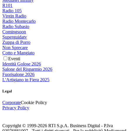
Mediaset Infinity
R101
Radio 105
Virgin Radio
Radio Montecarlo
Radio Subasio
Comingsoon
Superguidatv
Zuppa di Porro
Non Sprecare
Cotto e Mangiato
Eventi
Identità Golose 2026
Salone del Risparmio 2026
Fuorisalone 2026
L'Artigiano in Fiera 2025
Legal
Corporate
Cookie Policy
Privacy Policy
Copyright © 1999-
2026
RTI S.p.A. Business Digital - P.Iva
03976881007 - Tutti i diritti riservati - Per la pubblicità Mediamond