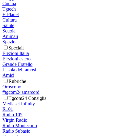
Cucina
Tgtech
E-Planet
Cultura
Salute
Scuola
Animali
Spazio
Speciali
Elezioni Italia
Elezioni estero
Grande Fratello
L'isola dei famosi
Amici
Rubriche
Oroscopo
#tgcom24amarcord
Tgcom24 Consiglia
Mediaset Infinity
R101
Radio 105
Virgin Radio
Radio Montecarlo
Radio Subasio