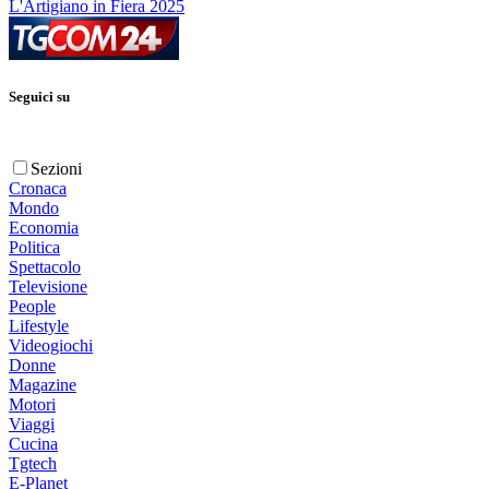
L'Artigiano in Fiera 2025
Seguici su
Sezioni
Cronaca
Mondo
Economia
Politica
Spettacolo
Televisione
People
Lifestyle
Videogiochi
Donne
Magazine
Motori
Viaggi
Cucina
Tgtech
E-Planet