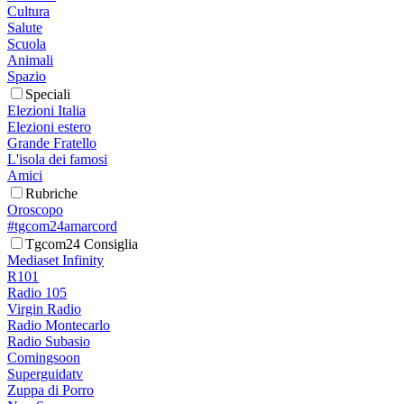
Cultura
Salute
Scuola
Animali
Spazio
Speciali
Elezioni Italia
Elezioni estero
Grande Fratello
L'isola dei famosi
Amici
Rubriche
Oroscopo
#tgcom24amarcord
Tgcom24 Consiglia
Mediaset Infinity
R101
Radio 105
Virgin Radio
Radio Montecarlo
Radio Subasio
Comingsoon
Superguidatv
Zuppa di Porro