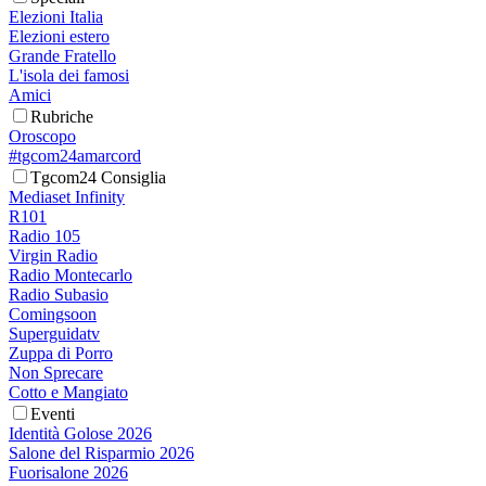
Elezioni Italia
Elezioni estero
Grande Fratello
L'isola dei famosi
Amici
Rubriche
Oroscopo
#tgcom24amarcord
Tgcom24 Consiglia
Mediaset Infinity
R101
Radio 105
Virgin Radio
Radio Montecarlo
Radio Subasio
Comingsoon
Superguidatv
Zuppa di Porro
Non Sprecare
Cotto e Mangiato
Eventi
Identità Golose 2026
Salone del Risparmio 2026
Fuorisalone 2026