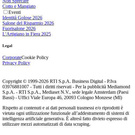
Non Sprecare
Cotto e Mangiato
Eventi
Identità Golose 2026
Salone del Risparmio 2026
Fuorisalone 2026
L'Artigiano in Fiera 2025
Legal
Corporate
Cookie Policy
Privacy Policy
Copyright © 1999-
2026
RTI S.p.A. Business Digital - P.Iva
03976881007 - Tutti i diritti riservati - Per la pubblicità Mediamond
S.p.A. - RTI S.p.A., Mediaset N.V., sede legale Amsterdam (Paesi
Bassi) - Uffici Viale Europa 46, 20093 Cologno Monzese (MI)
Rispetto ai contenuti e ai dati personali trasmessi e/o riprodotti è
vietata ogni utilizzazione funzionale all’addestramento di sistemi di
intelligenza artificiale generativa. È altresì fatto divieto espresso di
utilizzare mezzi automatizzati di data scraping.