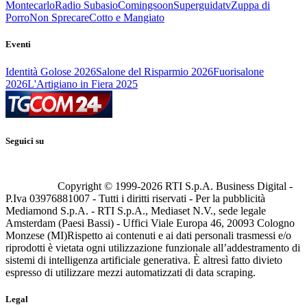
Montecarlo
Radio Subasio
Comingsoon
Superguidatv
Zuppa di
Porro
Non Sprecare
Cotto e Mangiato
Eventi
Identità Golose 2026
Salone del Risparmio 2026
Fuorisalone
2026
L'Artigiano in Fiera 2025
Seguici su
Copyright © 1999-
2026
RTI S.p.A. Business Digital -
P.Iva 03976881007 - Tutti i diritti riservati - Per la pubblicità
Mediamond S.p.A. - RTI S.p.A., Mediaset N.V., sede legale
Amsterdam (Paesi Bassi) - Uffici Viale Europa 46, 20093 Cologno
Monzese (MI)
Rispetto ai contenuti e ai dati personali trasmessi e/o
riprodotti è vietata ogni utilizzazione funzionale all’addestramento di
sistemi di intelligenza artificiale generativa. È altresì fatto divieto
espresso di utilizzare mezzi automatizzati di data scraping.
Legal