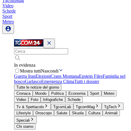
TgcomMag
Video
Schede
Sport
Meteo
In evidenza
Mostra tutti
Nascondi
Guerra Iran
Elezioni
Crans Montana
Epstein Files
Famiglia nel
bosco
Garlasco
Emergenza Clima
Tutti i dossier
Tutte le notizie del giorno
Cronaca
Mondo
Politica
Economia
Sport
Meteo
Video
Foto
Infografiche
Schede
Tv & Spettacolo
TgcomLab
TgcomMag
TgTech
Lifestyle
Oroscopo
Salute
Skuola
Cultura
Animali
Speciali
Chi siamo