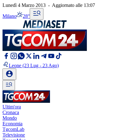
Lunedì 4 Marzo 2013
-
Aggiornato alle
13:07
Milano
28°
Leone
(23 Lug - 23 Ago)
Ultim'ora
Cronaca
Mondo
Economia
TgcomLab
Televisione