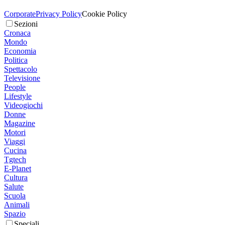
Corporate
Privacy Policy
Cookie Policy
Sezioni
Cronaca
Mondo
Economia
Politica
Spettacolo
Televisione
People
Lifestyle
Videogiochi
Donne
Magazine
Motori
Viaggi
Cucina
Tgtech
E-Planet
Cultura
Salute
Scuola
Animali
Spazio
Speciali