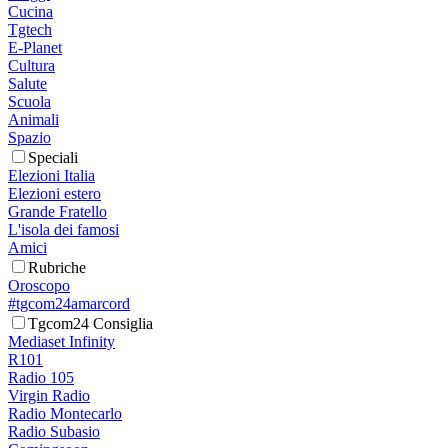
Cucina
Tgtech
E-Planet
Cultura
Salute
Scuola
Animali
Spazio
Speciali
Elezioni Italia
Elezioni estero
Grande Fratello
L'isola dei famosi
Amici
Rubriche
Oroscopo
#tgcom24amarcord
Tgcom24 Consiglia
Mediaset Infinity
R101
Radio 105
Virgin Radio
Radio Montecarlo
Radio Subasio