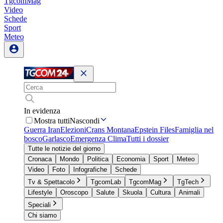
TgcomMag
Video
Schede
Sport
Meteo
In evidenza
Mostra tutti
Nascondi
Guerra Iran
Elezioni
Crans Montana
Epstein Files
Famiglia nel
bosco
Garlasco
Emergenza Clima
Tutti i dossier
Tutte le notizie del giorno
Cronaca
Mondo
Politica
Economia
Sport
Meteo
Video
Foto
Infografiche
Schede
Tv & Spettacolo
TgcomLab
TgcomMag
TgTech
Lifestyle
Oroscopo
Salute
Skuola
Cultura
Animali
Speciali
Chi siamo