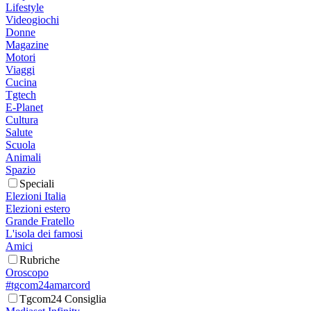
Lifestyle
Videogiochi
Donne
Magazine
Motori
Viaggi
Cucina
Tgtech
E-Planet
Cultura
Salute
Scuola
Animali
Spazio
Speciali
Elezioni Italia
Elezioni estero
Grande Fratello
L'isola dei famosi
Amici
Rubriche
Oroscopo
#tgcom24amarcord
Tgcom24 Consiglia