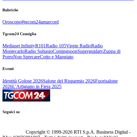
Rubriche
Oroscopo
#tgcom24amarcord
Tgcom24 Consiglia
Mediaset Infinity
R101
Radio 105
Virgin Radio
Radio
Montecarlo
Radio Subasio
Comingsoon
Superguidatv
Zuppa di
Porro
Non Sprecare
Cotto e Mangiato
Eventi
Identità Golose 2026
Salone del Risparmio 2026
Fuorisalone
2026
L'Artigiano in Fiera 2025
Seguici su
Copyright © 1999-
2026
RTI S.p.A. Business Digital -