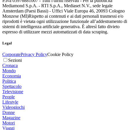
P.Iva 03976881007 - Tutti i diritti riservati - Per la pubblicità
Mediamond S.p.A. - RTI S.p.A., Mediaset N.V., sede legale
Amsterdam (Paesi Bassi) - Uffici Viale Europa 46, 20093 Cologno
Monzese (MI)
Rispetto ai contenuti e ai dati personali trasmessi e/o
riprodotti è vietata ogni utilizzazione funzionale all’addestramento di
sistemi di intelligenza artificiale generativa. È altresì fatto divieto
espresso di utilizzare mezzi automatizzati di data scraping.
Legal
Corporate
Privacy Policy
Cookie Policy
Sezioni
Cronaca
Mondo
Economia
Politica
Spettacolo
Televisione
People
Lifestyle
Videogiochi
Donne
Magazine
Motori
Viaggi