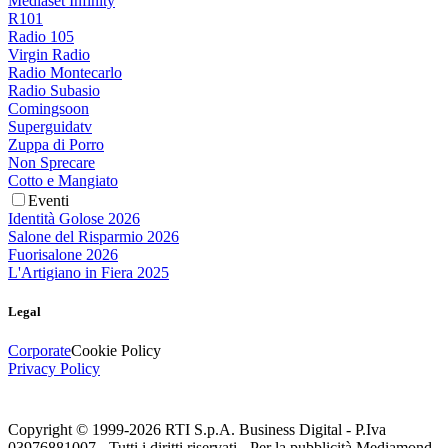
Mediaset Infinity
R101
Radio 105
Virgin Radio
Radio Montecarlo
Radio Subasio
Comingsoon
Superguidatv
Zuppa di Porro
Non Sprecare
Cotto e Mangiato
Eventi
Identità Golose 2026
Salone del Risparmio 2026
Fuorisalone 2026
L'Artigiano in Fiera 2025
Legal
Corporate
Cookie Policy
Privacy Policy
Copyright © 1999-
2026
RTI S.p.A. Business Digital - P.Iva
03976881007 - Tutti i diritti riservati - Per la pubblicità Mediamond