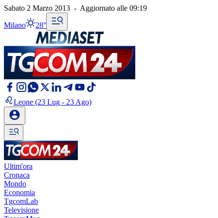
Sabato 2 Marzo 2013
-
Aggiornato alle
09:19
Milano
28°
Leone
(23 Lug - 23 Ago)
Ultim'ora
Cronaca
Mondo
Economia
TgcomLab
Televisione