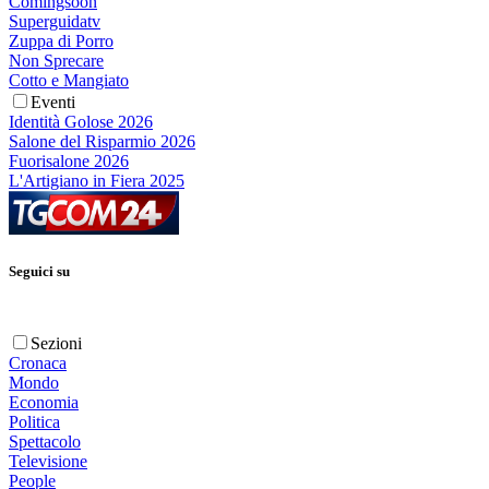
Comingsoon
Superguidatv
Zuppa di Porro
Non Sprecare
Cotto e Mangiato
Eventi
Identità Golose 2026
Salone del Risparmio 2026
Fuorisalone 2026
L'Artigiano in Fiera 2025
Seguici su
Sezioni
Cronaca
Mondo
Economia
Politica
Spettacolo
Televisione
People