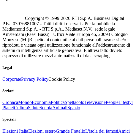
Copyright © 1999-
2026
RTI S.p.A. Business Digital -
P.Iva 03976881007 - Tutti i diritti riservati - Per la pubblicità
Mediamond S.p.A. - RTI S.p.A., Mediaset N.V., sede legale
Amsterdam (Paesi Bassi) - Uffici Viale Europa 46, 20093 Cologno
Monzese (MI)
Rispetto ai contenuti e ai dati personali trasmessi e/o
riprodotti è vietata ogni utilizzazione funzionale all’addestramento di
sistemi di intelligenza artificiale generativa. È altresì fatto divieto
espresso di utilizzare mezzi automatizzati di data scraping.
Legal
Corporate
Privacy Policy
Cookie Policy
Sezioni
Cronaca
Mondo
Economia
Politica
Spettacolo
Televisione
People
Lifestyl
Planet
Cultura
Salute
Scuola
Animali
Spazio
Speciali
Elezioni Italia
Elezioni estero
Grande Fratello
L'isola dei famosi
Amici