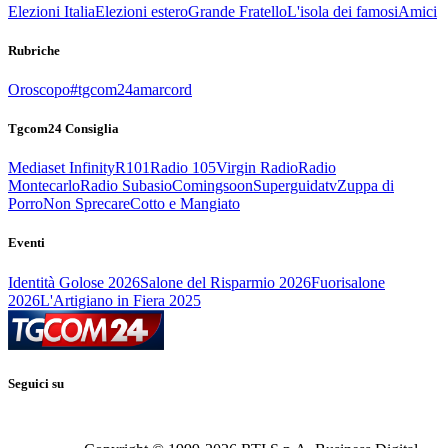
Elezioni Italia
Elezioni estero
Grande Fratello
L'isola dei famosi
Amici
Rubriche
Oroscopo
#tgcom24amarcord
Tgcom24 Consiglia
Mediaset Infinity
R101
Radio 105
Virgin Radio
Radio
Montecarlo
Radio Subasio
Comingsoon
Superguidatv
Zuppa di
Porro
Non Sprecare
Cotto e Mangiato
Eventi
Identità Golose 2026
Salone del Risparmio 2026
Fuorisalone
2026
L'Artigiano in Fiera 2025
Seguici su