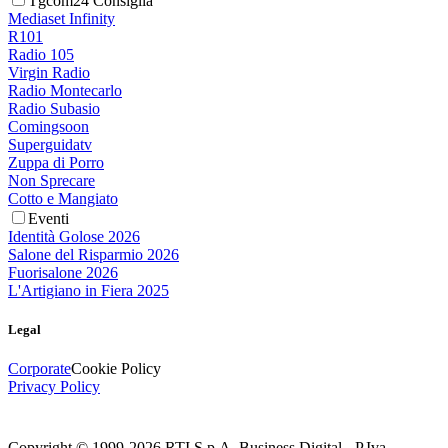
Tgcom24 Consiglia
Mediaset Infinity
R101
Radio 105
Virgin Radio
Radio Montecarlo
Radio Subasio
Comingsoon
Superguidatv
Zuppa di Porro
Non Sprecare
Cotto e Mangiato
Eventi
Identità Golose 2026
Salone del Risparmio 2026
Fuorisalone 2026
L'Artigiano in Fiera 2025
Legal
Corporate
Cookie Policy
Privacy Policy
Copyright © 1999-
2026
RTI S.p.A. Business Digital - P.Iva