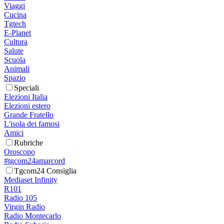
Viaggi
Cucina
Tgtech
E-Planet
Cultura
Salute
Scuola
Animali
Spazio
Speciali
Elezioni Italia
Elezioni estero
Grande Fratello
L'isola dei famosi
Amici
Rubriche
Oroscopo
#tgcom24amarcord
Tgcom24 Consiglia
Mediaset Infinity
R101
Radio 105
Virgin Radio
Radio Montecarlo