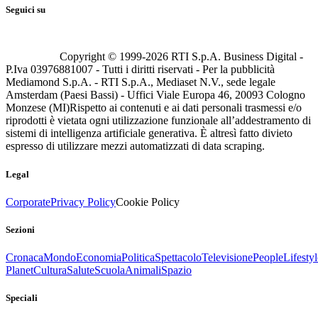
Seguici su
Copyright © 1999-
2026
RTI S.p.A. Business Digital -
P.Iva 03976881007 - Tutti i diritti riservati - Per la pubblicità
Mediamond S.p.A. - RTI S.p.A., Mediaset N.V., sede legale
Amsterdam (Paesi Bassi) - Uffici Viale Europa 46, 20093 Cologno
Monzese (MI)
Rispetto ai contenuti e ai dati personali trasmessi e/o
riprodotti è vietata ogni utilizzazione funzionale all’addestramento di
sistemi di intelligenza artificiale generativa. È altresì fatto divieto
espresso di utilizzare mezzi automatizzati di data scraping.
Legal
Corporate
Privacy Policy
Cookie Policy
Sezioni
Cronaca
Mondo
Economia
Politica
Spettacolo
Televisione
People
Lifestyl
Planet
Cultura
Salute
Scuola
Animali
Spazio
Speciali