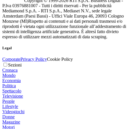
Copyright © 1999-
2026
RTI S.p.A. Business Digital -
P.Iva 03976881007 - Tutti i diritti riservati - Per la pubblicità
Mediamond S.p.A. - RTI S.p.A., Mediaset N.V., sede legale
Amsterdam (Paesi Bassi) - Uffici Viale Europa 46, 20093 Cologno
Monzese (MI)
Rispetto ai contenuti e ai dati personali trasmessi e/o
riprodotti è vietata ogni utilizzazione funzionale all’addestramento di
sistemi di intelligenza artificiale generativa. È altresì fatto divieto
espresso di utilizzare mezzi automatizzati di data scraping.
Legal
Corporate
Privacy Policy
Cookie Policy
Sezioni
Cronaca
Mondo
Economia
Politica
Spettacolo
Televisione
People
Lifestyle
Videogiochi
Donne
Magazine
Motori