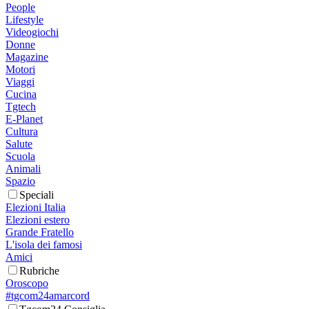
People
Lifestyle
Videogiochi
Donne
Magazine
Motori
Viaggi
Cucina
Tgtech
E-Planet
Cultura
Salute
Scuola
Animali
Spazio
Speciali
Elezioni Italia
Elezioni estero
Grande Fratello
L'isola dei famosi
Amici
Rubriche
Oroscopo
#tgcom24amarcord