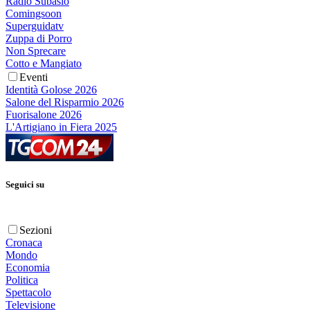
Radio Subasio
Comingsoon
Superguidatv
Zuppa di Porro
Non Sprecare
Cotto e Mangiato
Eventi
Identità Golose 2026
Salone del Risparmio 2026
Fuorisalone 2026
L'Artigiano in Fiera 2025
Seguici su
Sezioni
Cronaca
Mondo
Economia
Politica
Spettacolo
Televisione