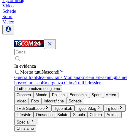
TgcomMag
Video
Schede
Sport
Meteo
In evidenza
Mostra tutti
Nascondi
Guerra Iran
Elezioni
Crans Montana
Epstein Files
Famiglia nel
bosco
Garlasco
Emergenza Clima
Tutti i dossier
Tutte le notizie del giorno
Cronaca
Mondo
Politica
Economia
Sport
Meteo
Video
Foto
Infografiche
Schede
Tv & Spettacolo
TgcomLab
TgcomMag
TgTech
Lifestyle
Oroscopo
Salute
Skuola
Cultura
Animali
Speciali
Chi siamo