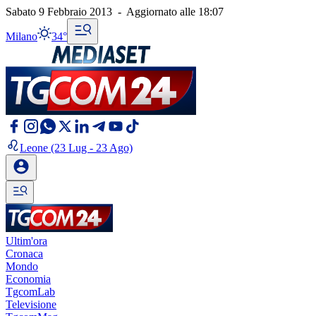
Sabato 9 Febbraio 2013
-
Aggiornato alle
18:07
Milano
34°
Leone
(23 Lug - 23 Ago)
Ultim'ora
Cronaca
Mondo
Economia
TgcomLab
Televisione