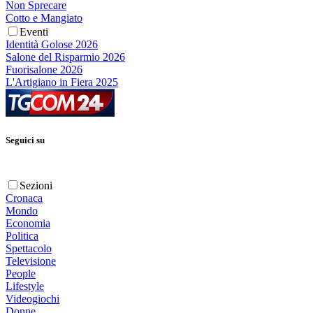
Non Sprecare
Cotto e Mangiato
Eventi
Identità Golose 2026
Salone del Risparmio 2026
Fuorisalone 2026
L'Artigiano in Fiera 2025
Seguici su
Sezioni
Cronaca
Mondo
Economia
Politica
Spettacolo
Televisione
People
Lifestyle
Videogiochi
Donne