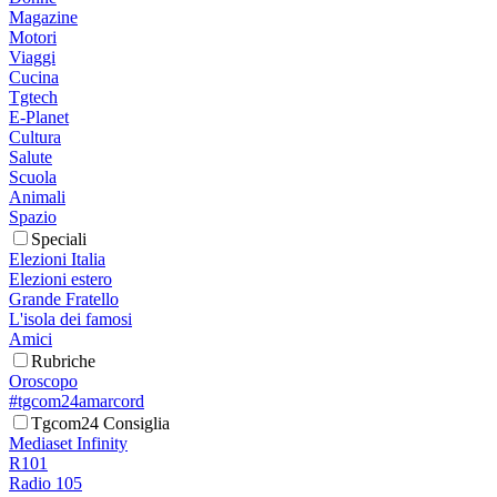
Magazine
Motori
Viaggi
Cucina
Tgtech
E-Planet
Cultura
Salute
Scuola
Animali
Spazio
Speciali
Elezioni Italia
Elezioni estero
Grande Fratello
L'isola dei famosi
Amici
Rubriche
Oroscopo
#tgcom24amarcord
Tgcom24 Consiglia
Mediaset Infinity
R101
Radio 105