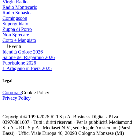
Virgin Radio
Radio Montecarlo
Radio Subasio
Comingsoon
Superguidatv
Zuppa di Porro
Non Sprecare
Cotto e Mangiato
Eventi
Identità Golose 2026
Salone del Risparmio 2026
Fuorisalone 2026
L'Artigiano in Fiera 2025
Legal
Corporate
Cookie Policy
Privacy Policy
Copyright © 1999-
2026
RTI S.p.A. Business Digital - P.Iva
03976881007 - Tutti i diritti riservati - Per la pubblicità Mediamond
S.p.A. - RTI S.p.A., Mediaset N.V., sede legale Amsterdam (Paesi
Bassi) - Uffici Viale Europa 46, 20093 Cologno Monzese (MI)