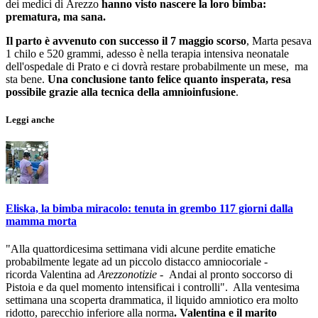
dei medici di Arezzo
hanno visto nascere la loro bimba:
prematura, ma sana.
Il parto è avvenuto con successo il 7 maggio scorso
, Marta pesava
1 chilo e 520 grammi, adesso è nella terapia intensiva neonatale
dell'ospedale di Prato e ci dovrà restare probabilmente un mese, ma
sta bene.
Una conclusione tanto felice quanto insperata, resa
possibile grazie alla tecnica della amnioinfusione
.
Leggi anche
Eliska, la bimba miracolo: tenuta in grembo 117 giorni dalla
mamma morta
"Alla quattordicesima settimana vidi alcune perdite ematiche
probabilmente legate ad un piccolo distacco amniocoriale -
ricorda Valentina ad
Arezzonotizie
- Andai al pronto soccorso di
Pistoia e da quel momento intensificai i controlli". Alla ventesima
settimana una scoperta drammatica, il liquido amniotico era molto
ridotto, parecchio inferiore alla norma
. Valentina e il marito