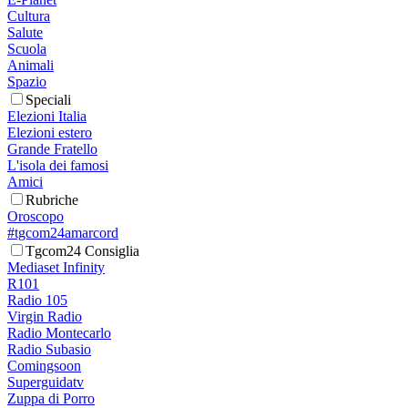
Cultura
Salute
Scuola
Animali
Spazio
Speciali
Elezioni Italia
Elezioni estero
Grande Fratello
L'isola dei famosi
Amici
Rubriche
Oroscopo
#tgcom24amarcord
Tgcom24 Consiglia
Mediaset Infinity
R101
Radio 105
Virgin Radio
Radio Montecarlo
Radio Subasio
Comingsoon
Superguidatv
Zuppa di Porro