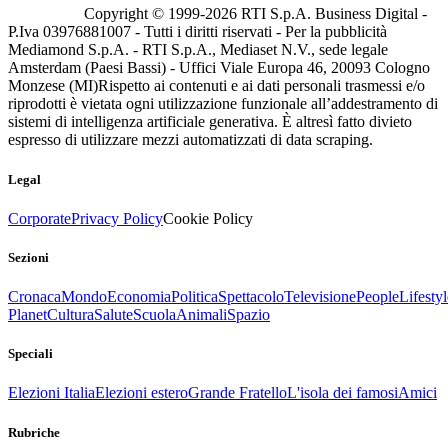
Copyright © 1999-
2026
RTI S.p.A. Business Digital -
P.Iva 03976881007 - Tutti i diritti riservati - Per la pubblicità
Mediamond S.p.A. - RTI S.p.A., Mediaset N.V., sede legale
Amsterdam (Paesi Bassi) - Uffici Viale Europa 46, 20093 Cologno
Monzese (MI)
Rispetto ai contenuti e ai dati personali trasmessi e/o
riprodotti è vietata ogni utilizzazione funzionale all’addestramento di
sistemi di intelligenza artificiale generativa. È altresì fatto divieto
espresso di utilizzare mezzi automatizzati di data scraping.
Legal
Corporate
Privacy Policy
Cookie Policy
Sezioni
Cronaca
Mondo
Economia
Politica
Spettacolo
Televisione
People
Lifestyl
Planet
Cultura
Salute
Scuola
Animali
Spazio
Speciali
Elezioni Italia
Elezioni estero
Grande Fratello
L'isola dei famosi
Amici
Rubriche