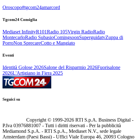
Oroscopo
#tgcom24amarcord
Tgcom24 Consiglia
Mediaset Infinity
R101
Radio 105
Virgin Radio
Radio
Montecarlo
Radio Subasio
Comingsoon
Superguidatv
Zuppa di
Porro
Non Sprecare
Cotto e Mangiato
Eventi
Identità Golose 2026
Salone del Risparmio 2026
Fuorisalone
2026
L'Artigiano in Fiera 2025
Seguici su
Copyright © 1999-
2026
RTI S.p.A. Business Digital -
P.Iva 03976881007 - Tutti i diritti riservati - Per la pubblicità
Mediamond S.p.A. - RTI S.p.A., Mediaset N.V., sede legale
Amsterdam (Paesi Bassi) - Uffici Viale Europa 46, 20093 Cologno