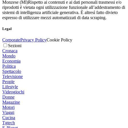
Monzese (MI)
Rispetto ai contenuti e ai dati personali trasmessi e/o
riprodotti è vietata ogni utilizzazione funzionale all’addestramento di
sistemi di intelligenza artificiale generativa. È altresì fatto divieto
espresso di utilizzare mezzi automatizzati di data scraping.
Legal
Corporate
Privacy Policy
Cookie Policy
Sezioni
Cronaca
Mondo
Economia
Politica
Spettacolo
Televisione
People
Lifestyle
Videogiochi
Donne
Magazine
Motori
Viaggi
Cucina
Tgtech
E-Planet