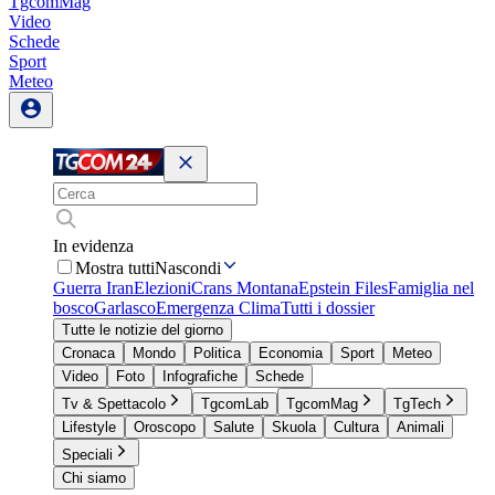
TgcomMag
Video
Schede
Sport
Meteo
In evidenza
Mostra tutti
Nascondi
Guerra Iran
Elezioni
Crans Montana
Epstein Files
Famiglia nel
bosco
Garlasco
Emergenza Clima
Tutti i dossier
Tutte le notizie del giorno
Cronaca
Mondo
Politica
Economia
Sport
Meteo
Video
Foto
Infografiche
Schede
Tv & Spettacolo
TgcomLab
TgcomMag
TgTech
Lifestyle
Oroscopo
Salute
Skuola
Cultura
Animali
Speciali
Chi siamo