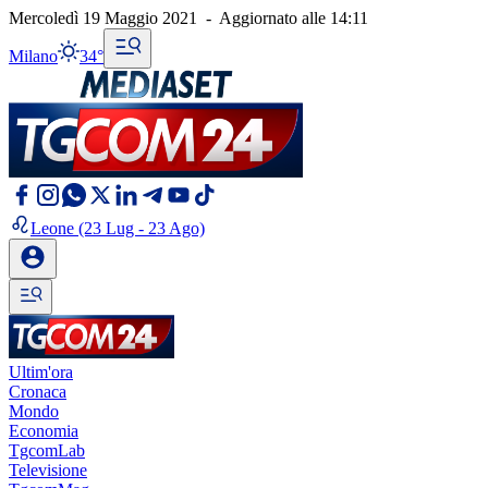
Mercoledì 19 Maggio 2021
-
Aggiornato alle
14:11
Milano
34°
Leone
(23 Lug - 23 Ago)
Ultim'ora
Cronaca
Mondo
Economia
TgcomLab
Televisione