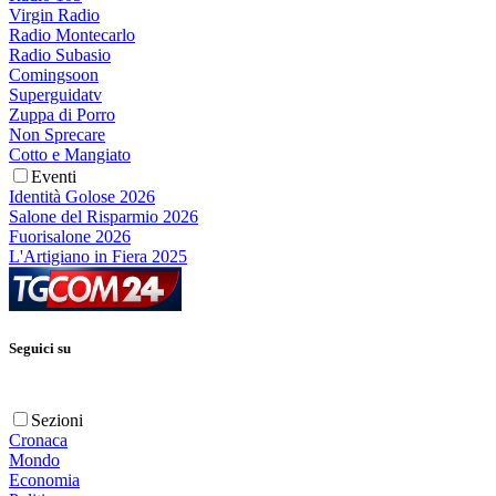
Virgin Radio
Radio Montecarlo
Radio Subasio
Comingsoon
Superguidatv
Zuppa di Porro
Non Sprecare
Cotto e Mangiato
Eventi
Identità Golose 2026
Salone del Risparmio 2026
Fuorisalone 2026
L'Artigiano in Fiera 2025
Seguici su
Sezioni
Cronaca
Mondo
Economia