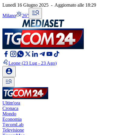
Lunedì 16 Giugno 2025
-
Aggiornato alle
18:29
Milano
26°
Leone
(23 Lug - 23 Ago)
Ultim'ora
Cronaca
Mondo
Economia
TgcomLab
Televisione