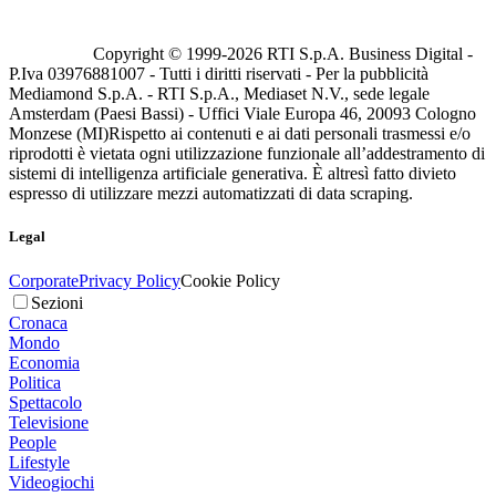
Copyright © 1999-
2026
RTI S.p.A. Business Digital -
P.Iva 03976881007 - Tutti i diritti riservati - Per la pubblicità
Mediamond S.p.A. - RTI S.p.A., Mediaset N.V., sede legale
Amsterdam (Paesi Bassi) - Uffici Viale Europa 46, 20093 Cologno
Monzese (MI)
Rispetto ai contenuti e ai dati personali trasmessi e/o
riprodotti è vietata ogni utilizzazione funzionale all’addestramento di
sistemi di intelligenza artificiale generativa. È altresì fatto divieto
espresso di utilizzare mezzi automatizzati di data scraping.
Legal
Corporate
Privacy Policy
Cookie Policy
Sezioni
Cronaca
Mondo
Economia
Politica
Spettacolo
Televisione
People
Lifestyle
Videogiochi