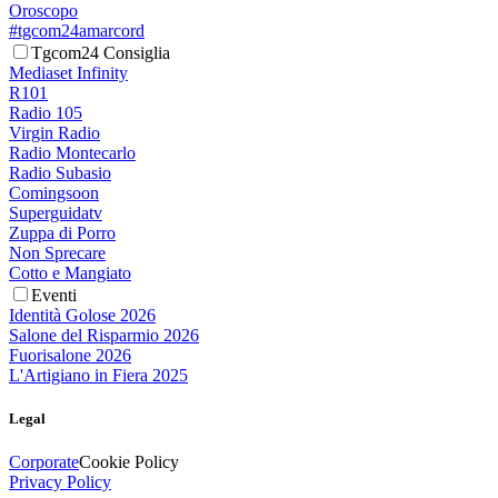
Oroscopo
#tgcom24amarcord
Tgcom24 Consiglia
Mediaset Infinity
R101
Radio 105
Virgin Radio
Radio Montecarlo
Radio Subasio
Comingsoon
Superguidatv
Zuppa di Porro
Non Sprecare
Cotto e Mangiato
Eventi
Identità Golose 2026
Salone del Risparmio 2026
Fuorisalone 2026
L'Artigiano in Fiera 2025
Legal
Corporate
Cookie Policy
Privacy Policy