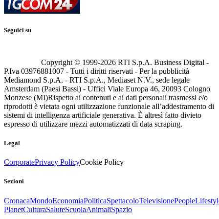
Seguici su
Copyright © 1999-
2026
RTI S.p.A. Business Digital -
P.Iva 03976881007 - Tutti i diritti riservati - Per la pubblicità
Mediamond S.p.A. - RTI S.p.A., Mediaset N.V., sede legale
Amsterdam (Paesi Bassi) - Uffici Viale Europa 46, 20093 Cologno
Monzese (MI)
Rispetto ai contenuti e ai dati personali trasmessi e/o
riprodotti è vietata ogni utilizzazione funzionale all’addestramento di
sistemi di intelligenza artificiale generativa. È altresì fatto divieto
espresso di utilizzare mezzi automatizzati di data scraping.
Legal
Corporate
Privacy Policy
Cookie Policy
Sezioni
Cronaca
Mondo
Economia
Politica
Spettacolo
Televisione
People
Lifestyl
Planet
Cultura
Salute
Scuola
Animali
Spazio