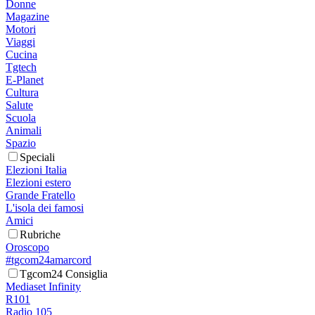
Donne
Magazine
Motori
Viaggi
Cucina
Tgtech
E-Planet
Cultura
Salute
Scuola
Animali
Spazio
Speciali
Elezioni Italia
Elezioni estero
Grande Fratello
L'isola dei famosi
Amici
Rubriche
Oroscopo
#tgcom24amarcord
Tgcom24 Consiglia
Mediaset Infinity
R101
Radio 105