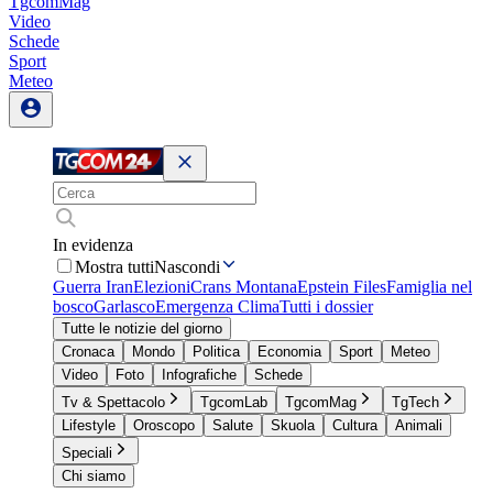
TgcomMag
Video
Schede
Sport
Meteo
In evidenza
Mostra tutti
Nascondi
Guerra Iran
Elezioni
Crans Montana
Epstein Files
Famiglia nel
bosco
Garlasco
Emergenza Clima
Tutti i dossier
Tutte le notizie del giorno
Cronaca
Mondo
Politica
Economia
Sport
Meteo
Video
Foto
Infografiche
Schede
Tv & Spettacolo
TgcomLab
TgcomMag
TgTech
Lifestyle
Oroscopo
Salute
Skuola
Cultura
Animali
Speciali
Chi siamo