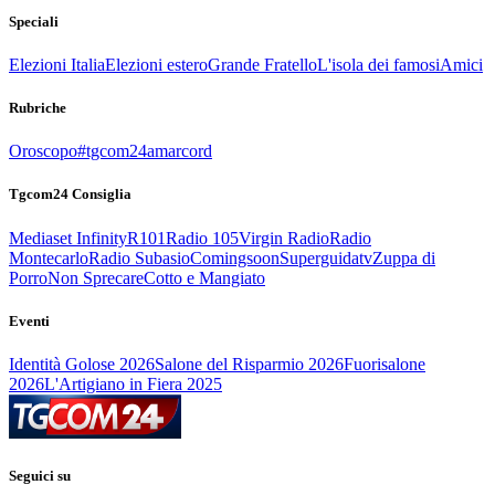
Speciali
Elezioni Italia
Elezioni estero
Grande Fratello
L'isola dei famosi
Amici
Rubriche
Oroscopo
#tgcom24amarcord
Tgcom24 Consiglia
Mediaset Infinity
R101
Radio 105
Virgin Radio
Radio
Montecarlo
Radio Subasio
Comingsoon
Superguidatv
Zuppa di
Porro
Non Sprecare
Cotto e Mangiato
Eventi
Identità Golose 2026
Salone del Risparmio 2026
Fuorisalone
2026
L'Artigiano in Fiera 2025
Seguici su