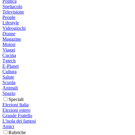
Politica
Spettacolo
Televisione
People
Lifestyle
Videogiochi
Donne
Magazine
Motori
Viaggi
Cucina
Tgtech
E-Planet
Cultura
Salute
Scuola
Animali
Spazio
Speciali
Elezioni Italia
Elezioni estero
Grande Fratello
L'isola dei famosi
Amici
Rubriche