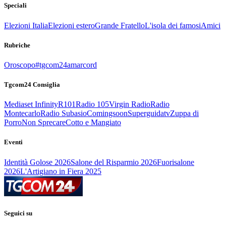
Speciali
Elezioni Italia
Elezioni estero
Grande Fratello
L'isola dei famosi
Amici
Rubriche
Oroscopo
#tgcom24amarcord
Tgcom24 Consiglia
Mediaset Infinity
R101
Radio 105
Virgin Radio
Radio
Montecarlo
Radio Subasio
Comingsoon
Superguidatv
Zuppa di
Porro
Non Sprecare
Cotto e Mangiato
Eventi
Identità Golose 2026
Salone del Risparmio 2026
Fuorisalone
2026
L'Artigiano in Fiera 2025
Seguici su