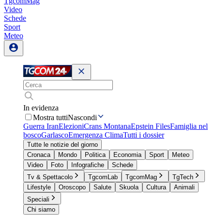
TgcomMag
Video
Schede
Sport
Meteo
In evidenza
Mostra tutti
Nascondi
Guerra Iran
Elezioni
Crans Montana
Epstein Files
Famiglia nel
bosco
Garlasco
Emergenza Clima
Tutti i dossier
Tutte le notizie del giorno
Cronaca
Mondo
Politica
Economia
Sport
Meteo
Video
Foto
Infografiche
Schede
Tv & Spettacolo
TgcomLab
TgcomMag
TgTech
Lifestyle
Oroscopo
Salute
Skuola
Cultura
Animali
Speciali
Chi siamo