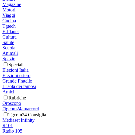
Magazine
Motori
Viaggi
Cucina
Tgtech
E-Planet
Cultura
Salute
Scuola
Animali
Spazio
Speciali
Elezioni Italia
Elezioni estero
Grande Fratello
L'isola dei famosi
Amici
Rubriche
Oroscopo
#tgcom24amarcord
Tgcom24 Consiglia
Mediaset Infinity
R101
Radio 105