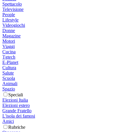
Spettacolo
Televisione
People
Lifestyle
Videogiochi
Donne
Magazine
Motori
Viaggi
Cucina
Tgtech
E-Planet
Cultura
Salute
Scuola
Animali
Spazio
Speciali
Elezioni Italia
Elezioni estero
Grande Fratello
L'isola dei famosi
Amici
Rubriche