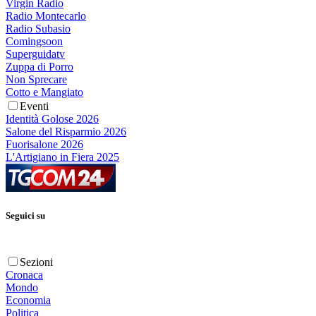
Virgin Radio
Radio Montecarlo
Radio Subasio
Comingsoon
Superguidatv
Zuppa di Porro
Non Sprecare
Cotto e Mangiato
Eventi
Identità Golose 2026
Salone del Risparmio 2026
Fuorisalone 2026
L'Artigiano in Fiera 2025
Seguici su
Sezioni
Cronaca
Mondo
Economia
Politica