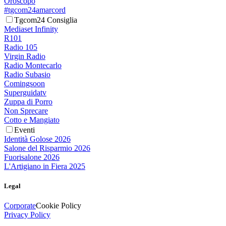
Oroscopo
#tgcom24amarcord
Tgcom24 Consiglia
Mediaset Infinity
R101
Radio 105
Virgin Radio
Radio Montecarlo
Radio Subasio
Comingsoon
Superguidatv
Zuppa di Porro
Non Sprecare
Cotto e Mangiato
Eventi
Identità Golose 2026
Salone del Risparmio 2026
Fuorisalone 2026
L'Artigiano in Fiera 2025
Legal
Corporate
Cookie Policy
Privacy Policy