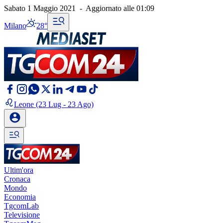
Sabato 1 Maggio 2021
-
Aggiornato alle
01:09
Milano
28°
Leone
(23 Lug - 23 Ago)
Ultim'ora
Cronaca
Mondo
Economia
TgcomLab
Televisione