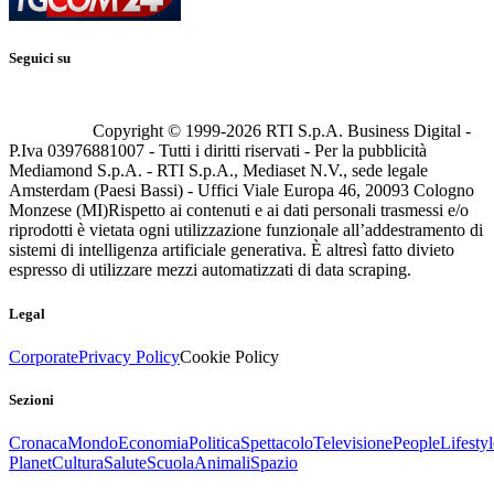
Seguici su
Copyright © 1999-
2026
RTI S.p.A. Business Digital -
P.Iva 03976881007 - Tutti i diritti riservati - Per la pubblicità
Mediamond S.p.A. - RTI S.p.A., Mediaset N.V., sede legale
Amsterdam (Paesi Bassi) - Uffici Viale Europa 46, 20093 Cologno
Monzese (MI)
Rispetto ai contenuti e ai dati personali trasmessi e/o
riprodotti è vietata ogni utilizzazione funzionale all’addestramento di
sistemi di intelligenza artificiale generativa. È altresì fatto divieto
espresso di utilizzare mezzi automatizzati di data scraping.
Legal
Corporate
Privacy Policy
Cookie Policy
Sezioni
Cronaca
Mondo
Economia
Politica
Spettacolo
Televisione
People
Lifestyl
Planet
Cultura
Salute
Scuola
Animali
Spazio