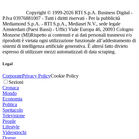
Copyright © 1999-
2026
RTI S.p.A. Business Digital -
P.Iva 03976881007 - Tutti i diritti riservati - Per la pubblicità
Mediamond S.p.A. - RTI S.p.A., Mediaset N.V., sede legale
Amsterdam (Paesi Bassi) - Uffici Viale Europa 46, 20093 Cologno
Monzese (MI)
Rispetto ai contenuti e ai dati personali trasmessi e/o
riprodotti è vietata ogni utilizzazione funzionale all’addestramento di
sistemi di intelligenza artificiale generativa. È altresì fatto divieto
espresso di utilizzare mezzi automatizzati di data scraping.
Legal
Corporate
Privacy Policy
Cookie Policy
Sezioni
Cronaca
Mondo
Economia
Politica
Spettacolo
Televisione
People
Lifestyle
Videogiochi
Donne