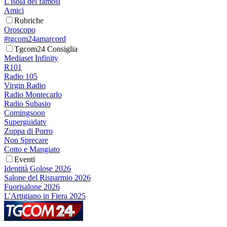
L'isola dei famosi
Amici
Rubriche
Oroscopo
#tgcom24amarcord
Tgcom24 Consiglia
Mediaset Infinity
R101
Radio 105
Virgin Radio
Radio Montecarlo
Radio Subasio
Comingsoon
Superguidatv
Zuppa di Porro
Non Sprecare
Cotto e Mangiato
Eventi
Identità Golose 2026
Salone del Risparmio 2026
Fuorisalone 2026
L'Artigiano in Fiera 2025