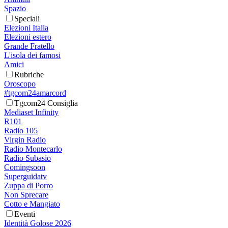
Spazio
Speciali
Elezioni Italia
Elezioni estero
Grande Fratello
L'isola dei famosi
Amici
Rubriche
Oroscopo
#tgcom24amarcord
Tgcom24 Consiglia
Mediaset Infinity
R101
Radio 105
Virgin Radio
Radio Montecarlo
Radio Subasio
Comingsoon
Superguidatv
Zuppa di Porro
Non Sprecare
Cotto e Mangiato
Eventi
Identità Golose 2026