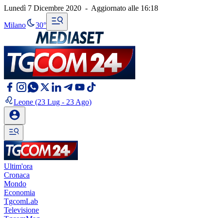
Lunedì 7 Dicembre 2020
-
Aggiornato alle
16:18
Milano
30°
Leone
(23 Lug - 23 Ago)
Ultim'ora
Cronaca
Mondo
Economia
TgcomLab
Televisione