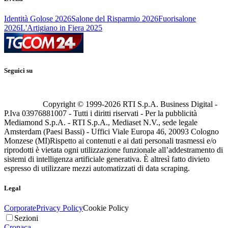
Identità Golose 2026
Salone del Risparmio 2026
Fuorisalone
2026
L'Artigiano in Fiera 2025
Seguici su
Copyright © 1999-
2026
RTI S.p.A. Business Digital -
P.Iva 03976881007 - Tutti i diritti riservati - Per la pubblicità
Mediamond S.p.A. - RTI S.p.A., Mediaset N.V., sede legale
Amsterdam (Paesi Bassi) - Uffici Viale Europa 46, 20093 Cologno
Monzese (MI)
Rispetto ai contenuti e ai dati personali trasmessi e/o
riprodotti è vietata ogni utilizzazione funzionale all’addestramento di
sistemi di intelligenza artificiale generativa. È altresì fatto divieto
espresso di utilizzare mezzi automatizzati di data scraping.
Legal
Corporate
Privacy Policy
Cookie Policy
Sezioni
Cronaca