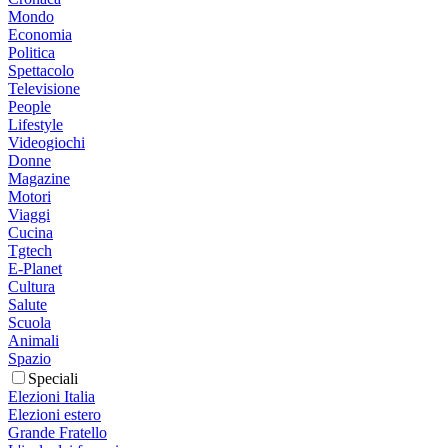
Mondo
Economia
Politica
Spettacolo
Televisione
People
Lifestyle
Videogiochi
Donne
Magazine
Motori
Viaggi
Cucina
Tgtech
E-Planet
Cultura
Salute
Scuola
Animali
Spazio
Speciali
Elezioni Italia
Elezioni estero
Grande Fratello