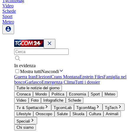
TgcomMag
Video
Schede
Sport
Meteo
In evidenza
Mostra tutti
Nascondi
Guerra Iran
Elezioni
Crans Montana
Epstein Files
Famiglia nel
bosco
Garlasco
Emergenza Clima
Tutti i dossier
Tutte le notizie del giorno
Cronaca
Mondo
Politica
Economia
Sport
Meteo
Video
Foto
Infografiche
Schede
Tv & Spettacolo
TgcomLab
TgcomMag
TgTech
Lifestyle
Oroscopo
Salute
Skuola
Cultura
Animali
Speciali
Chi siamo