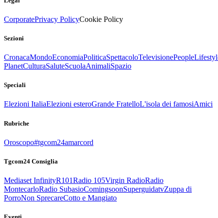
Legal
Corporate
Privacy Policy
Cookie Policy
Sezioni
Cronaca
Mondo
Economia
Politica
Spettacolo
Televisione
People
Lifestyl
Planet
Cultura
Salute
Scuola
Animali
Spazio
Speciali
Elezioni Italia
Elezioni estero
Grande Fratello
L'isola dei famosi
Amici
Rubriche
Oroscopo
#tgcom24amarcord
Tgcom24 Consiglia
Mediaset Infinity
R101
Radio 105
Virgin Radio
Radio
Montecarlo
Radio Subasio
Comingsoon
Superguidatv
Zuppa di
Porro
Non Sprecare
Cotto e Mangiato
Eventi