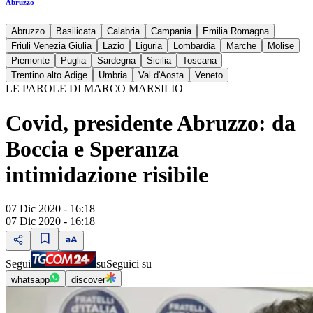
Abruzzo
Abruzzo
Basilicata
Calabria
Campania
Emilia Romagna
Friuli Venezia Giulia
Lazio
Liguria
Lombardia
Marche
Molise
Piemonte
Puglia
Sardegna
Sicilia
Toscana
Trentino alto Adige
Umbria
Val d'Aosta
Veneto
LE PAROLE DI MARCO MARSILIO
Covid, presidente Abruzzo: da
Boccia e Speranza
intimidazione risibile
07 Dic 2020 - 16:18
07 Dic 2020 - 16:18
Segui
su
Seguici su
whatsapp
discover