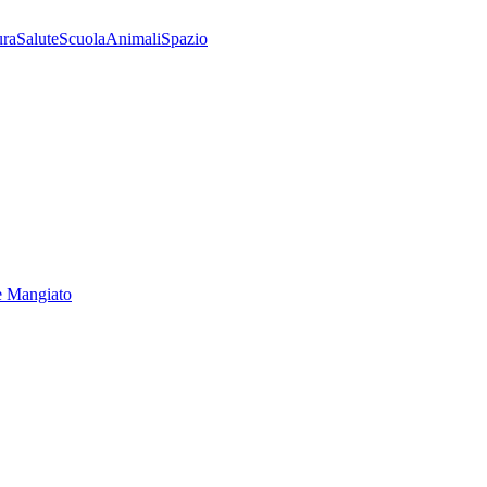
ura
Salute
Scuola
Animali
Spazio
e Mangiato