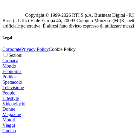
Copyright © 1999-
2026
RTI S.p.A. Business Digital - P.I
Bassi) - Uffici Viale Europa 46, 20093 Cologno Monzese (MI)
Rispett
artificiale generativa. È altresì fatto divieto espresso di utilizzare mez
Legal
Corporate
Privacy Policy
Cookie Policy
Sezioni
Cronaca
Mondo
Economia
Politica
Spettacolo
Televisione
People
Lifestyle
Videogiochi
Donne
Magazine
Motori
Viaggi
Cucina