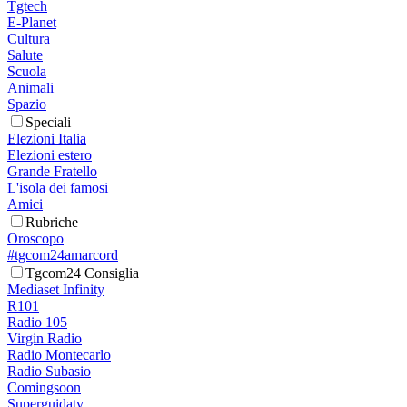
Tgtech
E-Planet
Cultura
Salute
Scuola
Animali
Spazio
Speciali
Elezioni Italia
Elezioni estero
Grande Fratello
L'isola dei famosi
Amici
Rubriche
Oroscopo
#tgcom24amarcord
Tgcom24 Consiglia
Mediaset Infinity
R101
Radio 105
Virgin Radio
Radio Montecarlo
Radio Subasio
Comingsoon
Superguidatv