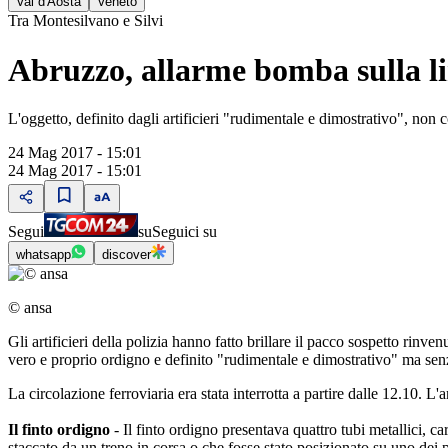
Val d'Aosta
Veneto
Tra Montesilvano e Silvi
Abruzzo, allarme bomba sulla lin
L'oggetto, definito dagli artificieri "rudimentale e dimostrativo", non 
24 Mag 2017 - 15:01
24 Mag 2017 - 15:01
Segui
su
Seguici su
whatsapp
discover
© ansa
Gli artificieri della polizia hanno fatto brillare il pacco sospetto rinv
vero e proprio ordigno e definito "rudimentale e dimostrativo" ma senza
La circolazione ferroviaria era stata interrotta a partire dalle 12.10. L'a
Il finto ordigno
- Il finto ordigno presentava quattro tubi metallici, car
staccato da un treno in corsa o che fosse stato posizionato su uno dei 