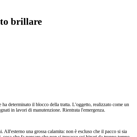
to brillare
he ha determinato il blocco della tratta. L'oggetto, realizzato come un
egnati in lavori di manutenzione. Rientrata l'emergenza.
loni. All'esterno una grossa calamita: non è escluso che il pacco si sia
i, cosa che fa pensare che non si trovasse sui binari da troppo tempo.