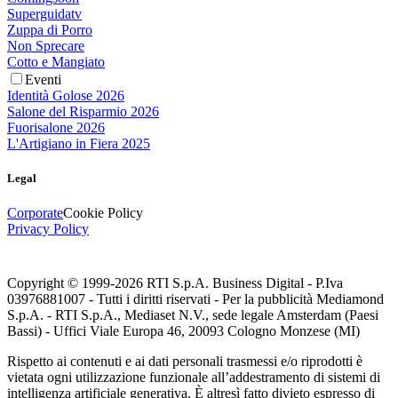
Superguidatv
Zuppa di Porro
Non Sprecare
Cotto e Mangiato
Eventi
Identità Golose 2026
Salone del Risparmio 2026
Fuorisalone 2026
L'Artigiano in Fiera 2025
Legal
Corporate
Cookie Policy
Privacy Policy
Copyright © 1999-
2026
RTI S.p.A. Business Digital - P.Iva
03976881007 - Tutti i diritti riservati - Per la pubblicità Mediamond
S.p.A. - RTI S.p.A., Mediaset N.V., sede legale Amsterdam (Paesi
Bassi) - Uffici Viale Europa 46, 20093 Cologno Monzese (MI)
Rispetto ai contenuti e ai dati personali trasmessi e/o riprodotti è
vietata ogni utilizzazione funzionale all’addestramento di sistemi di
intelligenza artificiale generativa. È altresì fatto divieto espresso di