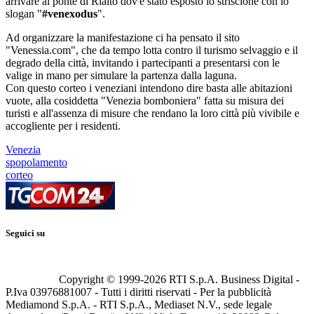
arrivare al ponte di Rialto dov'è stato esposto lo striscione con lo
slogan "
#venexodus
".
Ad organizzare la manifestazione ci ha pensato il sito
"Venessia.com", che da tempo lotta contro il turismo selvaggio e il
degrado della città, invitando i partecipanti a presentarsi con le
valige in mano per simulare la partenza dalla laguna.
Con questo corteo i veneziani intendono dire basta alle abitazioni
vuote, alla cosiddetta "Venezia bomboniera" fatta su misura dei
turisti e all'assenza di misure che rendano la loro città più vivibile e
accogliente per i residenti.
Venezia
spopolamento
corteo
Seguici su
Copyright © 1999-
2026
RTI S.p.A. Business Digital -
P.Iva 03976881007 - Tutti i diritti riservati - Per la pubblicità
Mediamond S.p.A. - RTI S.p.A., Mediaset N.V., sede legale