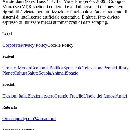
Amsterdam (Paesi Bassi) - Uffici Viale Europa 46, 20093 Cologno
Monzese (MI)
Rispetto ai contenuti e ai dati personali trasmessi e/o
riprodotti è vietata ogni utilizzazione funzionale all’addestramento di
sistemi di intelligenza artificiale generativa. È altresì fatto divieto
espresso di utilizzare mezzi automatizzati di data scraping.
Legal
Corporate
Privacy Policy
Cookie Policy
Sezioni
Cronaca
Mondo
Economia
Politica
Spettacolo
Televisione
People
Lifestyl
Planet
Cultura
Salute
Scuola
Animali
Spazio
Speciali
Elezioni Italia
Elezioni estero
Grande Fratello
L'isola dei famosi
Amici
Rubriche
Oroscopo
#tgcom24amarcord
Tgcom24 Consiglia