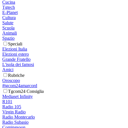
Cucina
Tgtech
E-Planet
Cultura
Salute
Scuola
Animali
Spazio
Speciali
Elezioni Italia
Elezioni estero
Grande Fratello
L'isola dei famosi
Amici
Rubriche
Oroscopo
#tgcom24amarcord
Tgcom24 Consiglia
Mediaset Infinity
R101
Radio 105
Virgin Radio
Radio Montecarlo
Radio Subasio
Comingsoon