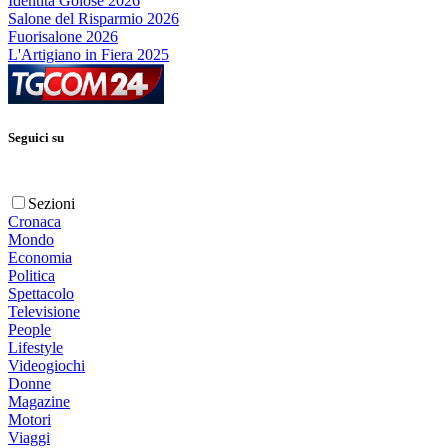
Identità Golose 2026
Salone del Risparmio 2026
Fuorisalone 2026
L'Artigiano in Fiera 2025
Seguici su
Sezioni
Cronaca
Mondo
Economia
Politica
Spettacolo
Televisione
People
Lifestyle
Videogiochi
Donne
Magazine
Motori
Viaggi