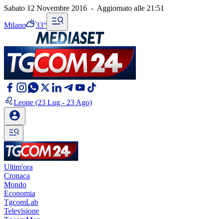
Sabato 12 Novembre 2016
-
Aggiornato alle
21:51
Milano
33°
Leone
(23 Lug - 23 Ago)
Ultim'ora
Cronaca
Mondo
Economia
TgcomLab
Televisione