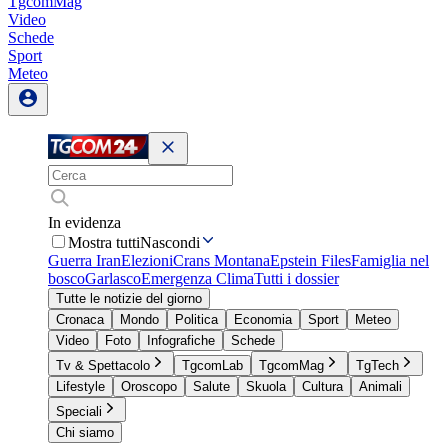
TgcomMag
Video
Schede
Sport
Meteo
In evidenza
Mostra tutti
Nascondi
Guerra Iran
Elezioni
Crans Montana
Epstein Files
Famiglia nel
bosco
Garlasco
Emergenza Clima
Tutti i dossier
Tutte le notizie del giorno
Cronaca
Mondo
Politica
Economia
Sport
Meteo
Video
Foto
Infografiche
Schede
Tv & Spettacolo
TgcomLab
TgcomMag
TgTech
Lifestyle
Oroscopo
Salute
Skuola
Cultura
Animali
Speciali
Chi siamo