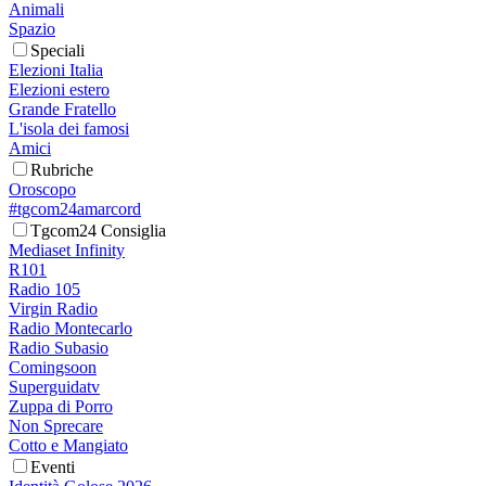
Animali
Spazio
Speciali
Elezioni Italia
Elezioni estero
Grande Fratello
L'isola dei famosi
Amici
Rubriche
Oroscopo
#tgcom24amarcord
Tgcom24 Consiglia
Mediaset Infinity
R101
Radio 105
Virgin Radio
Radio Montecarlo
Radio Subasio
Comingsoon
Superguidatv
Zuppa di Porro
Non Sprecare
Cotto e Mangiato
Eventi