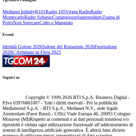
Mediaset Infinity
R101
Radio 105
Virgin Radio
Radio
Montecarlo
Radio Subasio
Comingsoon
Superguidatv
Zuppa di
Porro
Non Sprecare
Cotto e Mangiato
Eventi
Identità Golose 2026
Salone del Risparmio 2026
Fuorisalone
2026
L'Artigiano in Fiera 2025
Seguici su
Copyright © 1999-
2026
RTI S.p.A. Business Digital -
P.Iva 03976881007 - Tutti i diritti riservati - Per la pubblicità
Mediamond S.p.A. - RTI S.p.A., Mediaset N.V., sede legale
Amsterdam (Paesi Bassi) - Uffici Viale Europa 46, 20093 Cologno
Monzese (MI)
Rispetto ai contenuti e ai dati personali trasmessi e/o
riprodotti è vietata ogni utilizzazione funzionale all’addestramento di
sistemi di intelligenza artificiale generativa. È altresì fatto divieto
espresso di utilizzare mezzi automatizzati di data scraping.