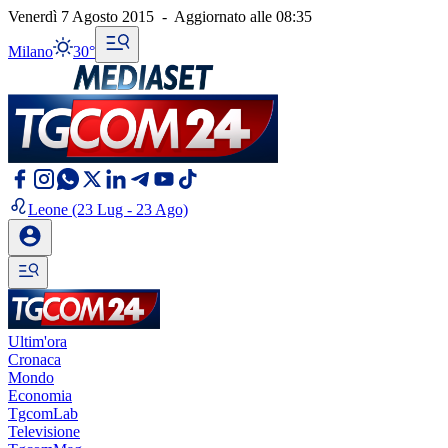
Venerdì 7 Agosto 2015
-
Aggiornato alle
08:35
Milano
30°
Leone
(23 Lug - 23 Ago)
Ultim'ora
Cronaca
Mondo
Economia
TgcomLab
Televisione