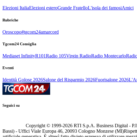
Elezioni Italia
Elezioni estero
Grande Fratello
L'isola dei famosi
Amici
Rubriche
Oroscopo
#tgcom24amarcord
Tgcom24 Consiglia
Mediaset Infinity
R101
Radio 105
Virgin Radio
Radio Montecarlo
Radio
Eventi
Identità Golose 2026
Salone del Risparmio 2026
Fuorisalone 2026
L'Ar
Seguici su
Copyright © 1999-
2026
RTI S.p.A. Business Digital - P.I
Bassi) - Uffici Viale Europa 46, 20093 Cologno Monzese (MI)
Rispett
artificiale generativa. È altresì fatto divieto espresso di utilizzare mez