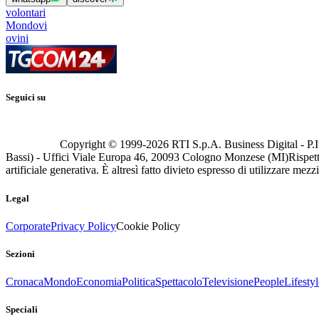
volontari
Mondovi
ovini
Seguici su
Copyright © 1999-
2026
RTI S.p.A. Business Digital - P.I
Bassi) - Uffici Viale Europa 46, 20093 Cologno Monzese (MI)
Rispett
artificiale generativa. È altresì fatto divieto espresso di utilizzare mez
Legal
Corporate
Privacy Policy
Cookie Policy
Sezioni
Cronaca
Mondo
Economia
Politica
Spettacolo
Televisione
People
Lifestyl
Speciali