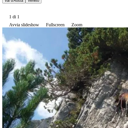
Val d'Aosta
Veneto
1
di 1
Avvia slideshow
Fullscreen
Zoom