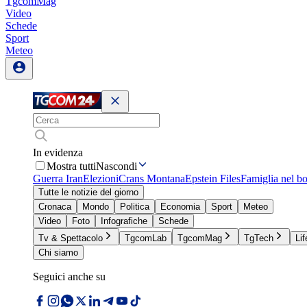
TgcomMag
Video
Schede
Sport
Meteo
In evidenza
Mostra tutti
Nascondi
Guerra Iran
Elezioni
Crans Montana
Epstein Files
Famiglia nel b
Tutte le notizie del giorno
Cronaca
Mondo
Politica
Economia
Sport
Meteo
Video
Foto
Infografiche
Schede
Tv & Spettacolo
TgcomLab
TgcomMag
TgTech
Lif
Chi siamo
Seguici anche su