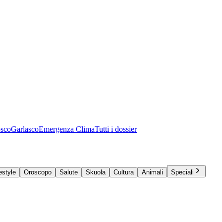
osco
Garlasco
Emergenza Clima
Tutti i dossier
estyle
Oroscopo
Salute
Skuola
Cultura
Animali
Speciali