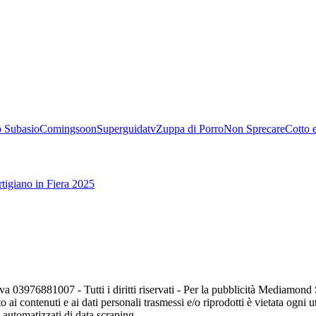
 Subasio
Comingsoon
Superguidatv
Zuppa di Porro
Non Sprecare
Cotto 
tigiano in Fiera 2025
va 03976881007 - Tutti i diritti riservati - Per la pubblicità Mediamon
o ai contenuti e ai dati personali trasmessi e/o riprodotti è vietata ogni 
zi automatizzati di data scraping.