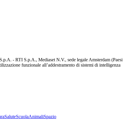
d S.p.A. - RTI S.p.A., Mediaset N.V., sede legale Amsterdam (Paesi
utilizzazione funzionale all’addestramento di sistemi di intelligenza
ura
Salute
Scuola
Animali
Spazio