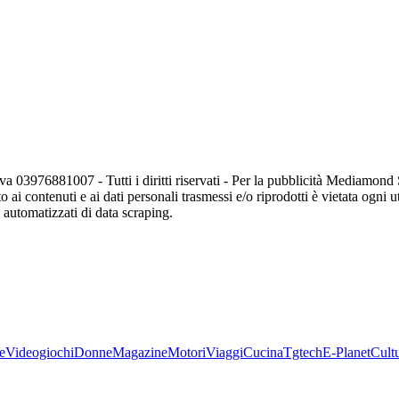
va 03976881007 - Tutti i diritti riservati - Per la pubblicità Mediamon
o ai contenuti e ai dati personali trasmessi e/o riprodotti è vietata ogni 
zi automatizzati di data scraping.
e
Videogiochi
Donne
Magazine
Motori
Viaggi
Cucina
Tgtech
E-Planet
Cult