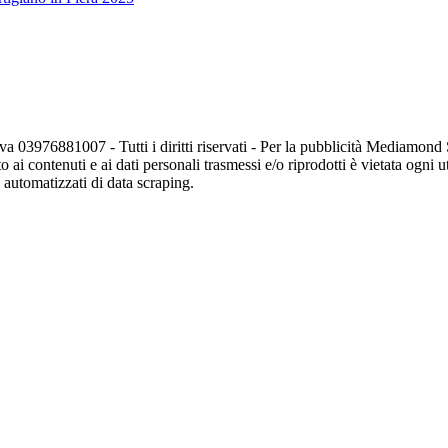
va 03976881007 - Tutti i diritti riservati - Per la pubblicità Mediamon
o ai contenuti e ai dati personali trasmessi e/o riprodotti è vietata ogni 
zi automatizzati di data scraping.