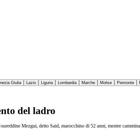
enezia Giulia
Lazio
Liguria
Lombardia
Marche
Molise
Piemonte
ento del ladro
 Noureddine Mezgui, detto Said, marocchino di 52 anni, mentre cammina