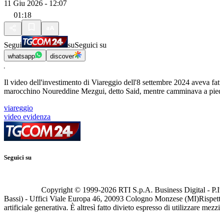
11 Giu 2026 - 12:07
01:18
Segui
su
Seguici su
whatsapp
discover
Il video dell'investimento di Viareggio dell'8 settembre 2024 aveva fat
marocchino Noureddine Mezgui, detto Said, mentre camminava a piedi
viareggio
video evidenza
Seguici su
Copyright © 1999-
2026
RTI S.p.A. Business Digital - P.I
Bassi) - Uffici Viale Europa 46, 20093 Cologno Monzese (MI)
Rispett
artificiale generativa. È altresì fatto divieto espresso di utilizzare mez