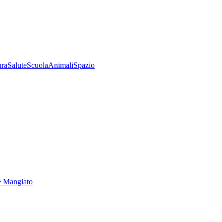
ura
Salute
Scuola
Animali
Spazio
e Mangiato