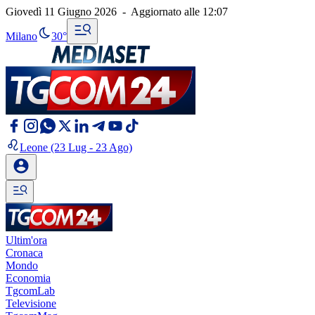
Giovedì 11 Giugno 2026
-
Aggiornato alle
12:07
Milano
30°
Leone
(23 Lug - 23 Ago)
Ultim'ora
Cronaca
Mondo
Economia
TgcomLab
Televisione