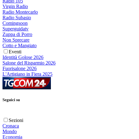
Radio 105
Virgin Radio
Radio Montecarlo
Radio Subasio
Comingsoon
Superguidatv
Zuppa di Porro
Non Sprecare
Cotto e Mangiato
Eventi
Identità Golose 2026
Salone del Risparmio 2026
Fuorisalone 2026
L'Artigiano in Fiera 2025
Seguici su
Sezioni
Cronaca
Mondo
Economia