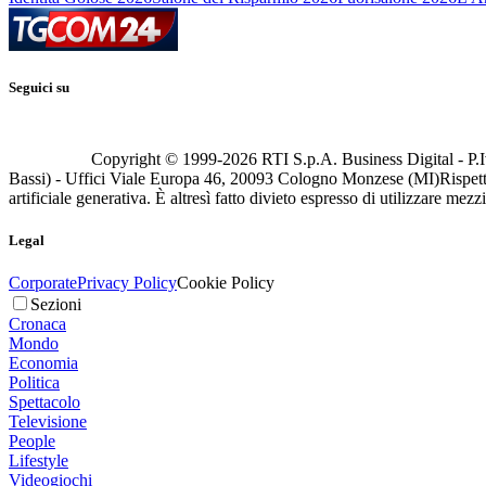
Seguici su
Copyright © 1999-
2026
RTI S.p.A. Business Digital - P.I
Bassi) - Uffici Viale Europa 46, 20093 Cologno Monzese (MI)
Rispett
artificiale generativa. È altresì fatto divieto espresso di utilizzare mez
Legal
Corporate
Privacy Policy
Cookie Policy
Sezioni
Cronaca
Mondo
Economia
Politica
Spettacolo
Televisione
People
Lifestyle
Videogiochi