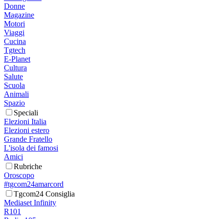
Donne
Magazine
Motori
Viaggi
Cucina
Tgtech
E-Planet
Cultura
Salute
Scuola
Animali
Spazio
Speciali
Elezioni Italia
Elezioni estero
Grande Fratello
L'isola dei famosi
Amici
Rubriche
Oroscopo
#tgcom24amarcord
Tgcom24 Consiglia
Mediaset Infinity
R101