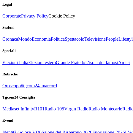
Legal
Corporate
Privacy Policy
Cookie Policy
Sezioni
Cronaca
Mondo
Economia
Politica
Spettacolo
Televisione
People
Lifestyl
Speciali
Elezioni Italia
Elezioni estero
Grande Fratello
L'isola dei famosi
Amici
Rubriche
Oroscopo
#tgcom24amarcord
Tgcom24 Consiglia
Mediaset Infinity
R101
Radio 105
Virgin Radio
Radio Montecarlo
Radio
Eventi
Identità Golose 2026
Salone del Risparmio 2026
Fuorisalone 2026
L'Ar