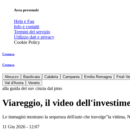
Area personale
Help e Faq
Info e contatti
Termini del servizio
Utilizzo dati e privacy
Cookie Policy
Cronaca
Cronaca
Abruzzo
Basilicata
Calabria
Campania
Emilia Romagna
Friuli V
Val d'Aosta
Veneto
alla guida del suv cinzia dal pino
Viareggio, il video dell'investim
Le immagini mostrano la sequenza dell'auto che travolge"la vittima,
11 Giu 2026 - 12:07