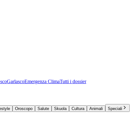
osco
Garlasco
Emergenza Clima
Tutti i dossier
estyle
Oroscopo
Salute
Skuola
Cultura
Animali
Speciali