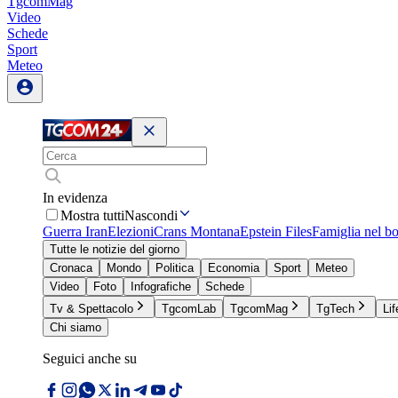
TgcomMag
Video
Schede
Sport
Meteo
In evidenza
Mostra tutti
Nascondi
Guerra Iran
Elezioni
Crans Montana
Epstein Files
Famiglia nel b
Tutte le notizie del giorno
Cronaca
Mondo
Politica
Economia
Sport
Meteo
Video
Foto
Infografiche
Schede
Tv & Spettacolo
TgcomLab
TgcomMag
TgTech
Lif
Chi siamo
Seguici anche su