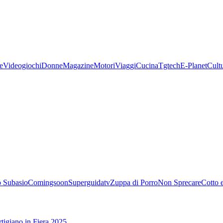
e
Videogiochi
Donne
Magazine
Motori
Viaggi
Cucina
Tgtech
E-Planet
Cult
 Subasio
Comingsoon
Superguidatv
Zuppa di Porro
Non Sprecare
Cotto 
tigiano in Fiera 2025