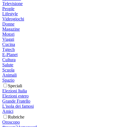
Televisione
People
Lifestyle
Videogiochi
Donne
Magazine
Motori
Viaggi
Cucina
Tgtech
E-Planet
Cultura
Salute
Scuola
Animali
Spazio
Speciali
Elezioni Italia
Elezioni estero
Grande Fratello
L'isola dei famosi
Amici
Rubriche
Oroscopo