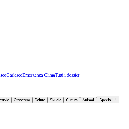
osco
Garlasco
Emergenza Clima
Tutti i dossier
estyle
Oroscopo
Salute
Skuola
Cultura
Animali
Speciali