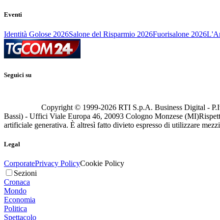
Eventi
Identità Golose 2026
Salone del Risparmio 2026
Fuorisalone 2026
L'Ar
Seguici su
Copyright © 1999-
2026
RTI S.p.A. Business Digital - P.I
Bassi) - Uffici Viale Europa 46, 20093 Cologno Monzese (MI)
Rispett
artificiale generativa. È altresì fatto divieto espresso di utilizzare mez
Legal
Corporate
Privacy Policy
Cookie Policy
Sezioni
Cronaca
Mondo
Economia
Politica
Spettacolo