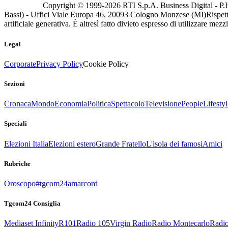
Copyright © 1999-
2026
RTI S.p.A. Business Digital - P.I
Bassi) - Uffici Viale Europa 46, 20093 Cologno Monzese (MI)
Rispett
artificiale generativa. È altresì fatto divieto espresso di utilizzare mez
Legal
Corporate
Privacy Policy
Cookie Policy
Sezioni
Cronaca
Mondo
Economia
Politica
Spettacolo
Televisione
People
Lifestyl
Speciali
Elezioni Italia
Elezioni estero
Grande Fratello
L'isola dei famosi
Amici
Rubriche
Oroscopo
#tgcom24amarcord
Tgcom24 Consiglia
Mediaset Infinity
R101
Radio 105
Virgin Radio
Radio Montecarlo
Radio