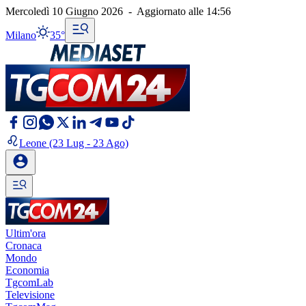
Mercoledì 10 Giugno 2026
-
Aggiornato alle
14:56
Milano
35°
Leone
(23 Lug - 23 Ago)
Ultim'ora
Cronaca
Mondo
Economia
TgcomLab
Televisione