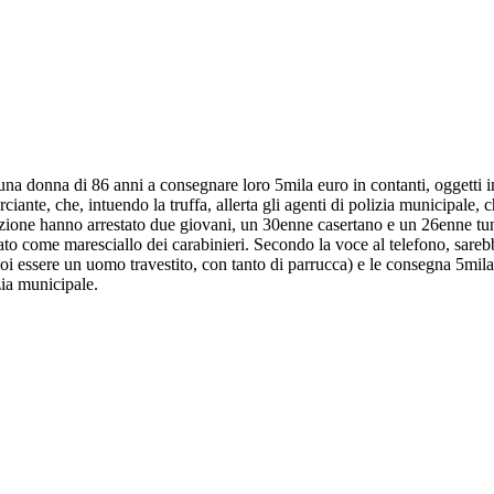
a donna di 86 anni a consegnare loro 5mila euro in contanti, oggetti in 
iante, che, intuendo la truffa, allerta gli agenti di polizia municipale, c
tazione hanno arrestato due giovani, un 30enne casertano e un 26enne tun
to come maresciallo dei carabinieri. Secondo la voce al telefono, sarebber
poi essere un uomo travestito, con tanto di parrucca) e le consegna 5mi
zia municipale.