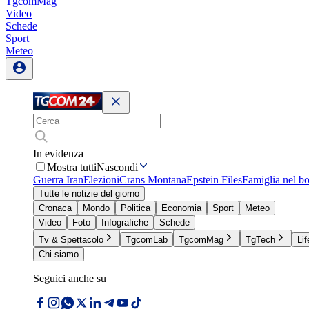
TgcomMag
Video
Schede
Sport
Meteo
In evidenza
Mostra tutti
Nascondi
Guerra Iran
Elezioni
Crans Montana
Epstein Files
Famiglia nel b
Tutte le notizie del giorno
Cronaca
Mondo
Politica
Economia
Sport
Meteo
Video
Foto
Infografiche
Schede
Tv & Spettacolo
TgcomLab
TgcomMag
TgTech
Lif
Chi siamo
Seguici anche su