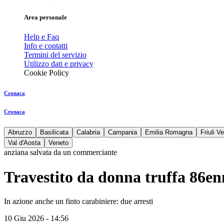
Area personale
Help e Faq
Info e contatti
Termini del servizio
Utilizzo dati e privacy
Cookie Policy
Cronaca
Cronaca
Abruzzo
Basilicata
Calabria
Campania
Emilia Romagna
Friuli V
Val d'Aosta
Veneto
anziana salvata da un commerciante
Travestito da donna truffa 86en
In azione anche un finto carabiniere: due arresti
10 Giu 2026 - 14:56