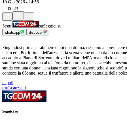
10 Giu 2026 - 14:56
00:23
Segui
su
Seguici su
whatsapp
discover
Fingendosi prima carabiniere e poi una donna, riescono a convincere un
il carcere. Per fortuna dell'anziana, la scena viene notata da un commerc
accaduto a Piano di Sorrento, dove i militari dell'Arma della locale s
sarebbe stata raggiunta al telefono da un uomo, che si sarebbe presenta
strada con una donna: l'anziana raggiunge la signora (che si scoprirà 
conosce la 86enne, segue il truffatore e allerta una pattuglia della poli
napoli
truffa anziani
Seguici su