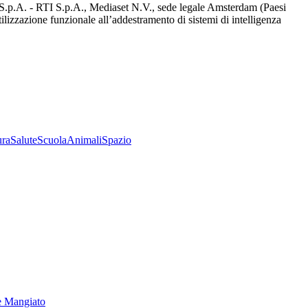
d S.p.A. - RTI S.p.A., Mediaset N.V., sede legale Amsterdam (Paesi
utilizzazione funzionale all’addestramento di sistemi di intelligenza
ura
Salute
Scuola
Animali
Spazio
e Mangiato