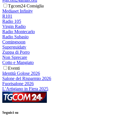
#tgcom24amarcord
Tgcom24 Consiglia
Mediaset Infinity
R101
Radio 105
Virgin Radio
Radio Montecarlo
Radio Subasio
Comingsoon
Superguidatv
Zuppa di Porro
Non Sprecare
Cotto e Mangiato
Eventi
Identità Golose 2026
Salone del Risparmio 2026
Fuorisalone 2026
L'Artigiano in Fiera 2025
Seguici su