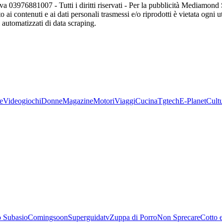
va 03976881007 - Tutti i diritti riservati - Per la pubblicità Mediamon
o ai contenuti e ai dati personali trasmessi e/o riprodotti è vietata ogni 
zi automatizzati di data scraping.
e
Videogiochi
Donne
Magazine
Motori
Viaggi
Cucina
Tgtech
E-Planet
Cult
 Subasio
Comingsoon
Superguidatv
Zuppa di Porro
Non Sprecare
Cotto 