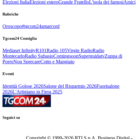
Elezioni Italia
Elezioni estero
Grande Fratello
L'isola dei famosi
Amici
Rubriche
Oroscopo
#tgcom24amarcord
Tgcom24 Consiglia
Mediaset Infinity
R101
Radio 105
Virgin Radio
Radio
Montecarlo
Radio Subasio
Comingsoon
Superguidatv
Zuppa di
Porro
Non Sprecare
Cotto e Mangiato
Eventi
Identità Golose 2026
Salone del Risparmio 2026
Fuorisalone
2026
L'Artigiano in Fiera 2025
Seguici su
Copyright © 1999-
2026
RTI S.p.A. Business Digital -