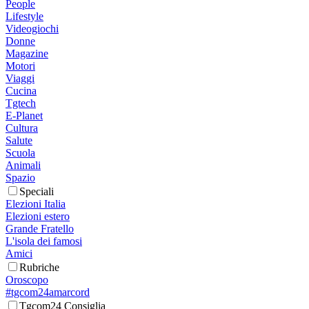
People
Lifestyle
Videogiochi
Donne
Magazine
Motori
Viaggi
Cucina
Tgtech
E-Planet
Cultura
Salute
Scuola
Animali
Spazio
Speciali
Elezioni Italia
Elezioni estero
Grande Fratello
L'isola dei famosi
Amici
Rubriche
Oroscopo
#tgcom24amarcord
Tgcom24 Consiglia