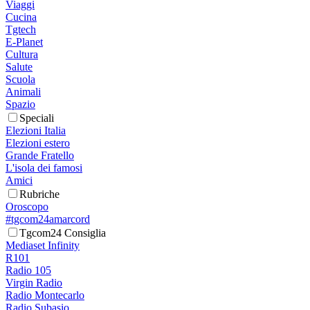
Viaggi
Cucina
Tgtech
E-Planet
Cultura
Salute
Scuola
Animali
Spazio
Speciali
Elezioni Italia
Elezioni estero
Grande Fratello
L'isola dei famosi
Amici
Rubriche
Oroscopo
#tgcom24amarcord
Tgcom24 Consiglia
Mediaset Infinity
R101
Radio 105
Virgin Radio
Radio Montecarlo
Radio Subasio