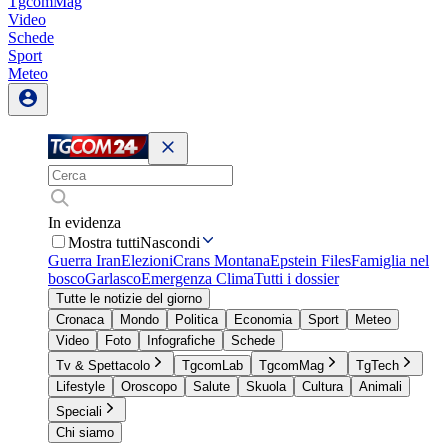
TgcomMag
Video
Schede
Sport
Meteo
In evidenza
Mostra tutti
Nascondi
Guerra Iran
Elezioni
Crans Montana
Epstein Files
Famiglia nel
bosco
Garlasco
Emergenza Clima
Tutti i dossier
Tutte le notizie del giorno
Cronaca
Mondo
Politica
Economia
Sport
Meteo
Video
Foto
Infografiche
Schede
Tv & Spettacolo
TgcomLab
TgcomMag
TgTech
Lifestyle
Oroscopo
Salute
Skuola
Cultura
Animali
Speciali
Chi siamo