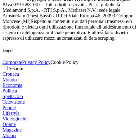
P.Iva 03976881007 - Tutti i diritti riservati - Per la pubblicità
Mediamond S.p.A. - RTI S.p.A., Mediaset N.V., sede legale
Amsterdam (Paesi Bassi) - Uffici Viale Europa 46, 20093 Cologno
Monzese (MI)
Rispetto ai contenuti e ai dati personali trasmessi e/o
riprodotti è vietata ogni utilizzazione funzionale all’addestramento di
sistemi di intelligenza artificiale generativa. È altresì fatto divieto
espresso di utilizzare mezzi automatizzati di data scraping.
Legal
Corporate
Privacy Policy
Cookie Policy
Sezioni
Cronaca
Mondo
Economia
Politica
Spettacolo
Televisione
People
Lifestyle
Videogiochi
Donne
Magazine
Motori