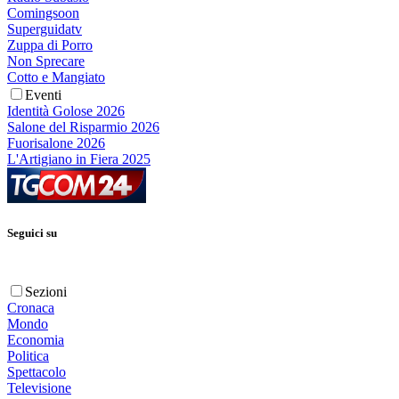
Comingsoon
Superguidatv
Zuppa di Porro
Non Sprecare
Cotto e Mangiato
Eventi
Identità Golose 2026
Salone del Risparmio 2026
Fuorisalone 2026
L'Artigiano in Fiera 2025
Seguici su
Sezioni
Cronaca
Mondo
Economia
Politica
Spettacolo
Televisione