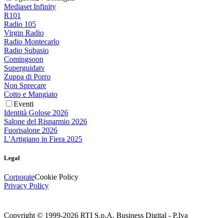
Mediaset Infinity
R101
Radio 105
Virgin Radio
Radio Montecarlo
Radio Subasio
Comingsoon
Superguidatv
Zuppa di Porro
Non Sprecare
Cotto e Mangiato
Eventi
Identità Golose 2026
Salone del Risparmio 2026
Fuorisalone 2026
L'Artigiano in Fiera 2025
Legal
Corporate
Cookie Policy
Privacy Policy
Copyright © 1999-
2026
RTI S.p.A. Business Digital - P.Iva