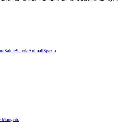
ura
Salute
Scuola
Animali
Spazio
e Mangiato