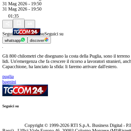
31 Mag 2026 - 19:50
31 Mag 2026 - 19:50
01:35
Segui
su
Seguici su
whatsapp
discover
Gli 800 chilometri che disegnano la costa della Puglia, sono il terreno
lidi. Un'emergenza che fa crescere il ricorso a lavoratori stranieri, anc
Capacchione, ha lanciato la sfida: li faremo arrivare dall'estero.
puglia
bagnini
Seguici su
Copyright © 1999-
2026
RTI S.p.A. Business Digital - P.I
Bassi) - Uffici Viale Europa 46, 20093 Cologno Monzese (MI)
Rispett