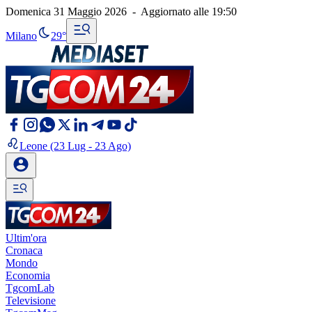
Domenica 31 Maggio 2026
-
Aggiornato alle
19:50
Milano
29°
Leone
(23 Lug - 23 Ago)
Ultim'ora
Cronaca
Mondo
Economia
TgcomLab
Televisione