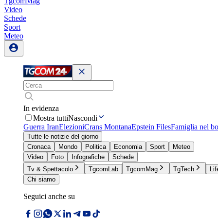
TgcomMag
Video
Schede
Sport
Meteo
In evidenza
Mostra tutti
Nascondi
Guerra Iran
Elezioni
Crans Montana
Epstein Files
Famiglia nel b
Tutte le notizie del giorno
Cronaca
Mondo
Politica
Economia
Sport
Meteo
Video
Foto
Infografiche
Schede
Tv & Spettacolo
TgcomLab
TgcomMag
TgTech
Lif
Chi siamo
Seguici anche su