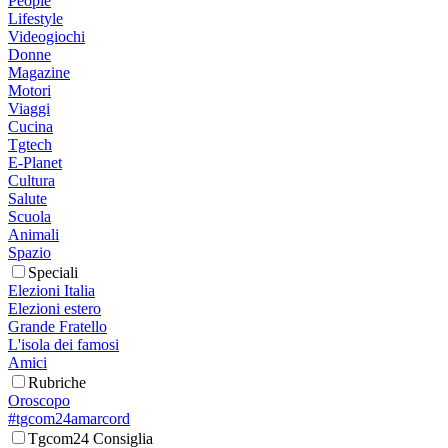
People
Lifestyle
Videogiochi
Donne
Magazine
Motori
Viaggi
Cucina
Tgtech
E-Planet
Cultura
Salute
Scuola
Animali
Spazio
Speciali
Elezioni Italia
Elezioni estero
Grande Fratello
L'isola dei famosi
Amici
Rubriche
Oroscopo
#tgcom24amarcord
Tgcom24 Consiglia