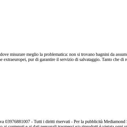
 dove misurare meglio la problematica: non si trovano bagnini da assumere
he extraeuropei, pur di garantire il servizio di salvataggio. Tanto che di 
va 03976881007 - Tutti i diritti riservati - Per la pubblicità Mediamon
o ai contenuti e ai dati personali trasmessi e/o riprodotti è vietata ogni 