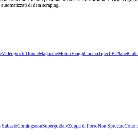
zi automatizzati di data scraping.
e
Videogiochi
Donne
Magazine
Motori
Viaggi
Cucina
Tgtech
E-Planet
Cult
 Subasio
Comingsoon
Superguidatv
Zuppa di Porro
Non Sprecare
Cotto 