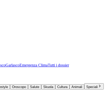
osco
Garlasco
Emergenza Clima
Tutti i dossier
estyle
Oroscopo
Salute
Skuola
Cultura
Animali
Speciali