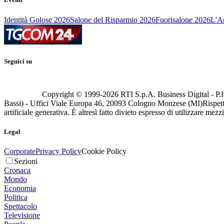
Identità Golose 2026
Salone del Risparmio 2026
Fuorisalone 2026
L'Ar
Seguici su
Copyright © 1999-
2026
RTI S.p.A. Business Digital - P.I
Bassi) - Uffici Viale Europa 46, 20093 Cologno Monzese (MI)
Rispett
artificiale generativa. È altresì fatto divieto espresso di utilizzare mez
Legal
Corporate
Privacy Policy
Cookie Policy
Sezioni
Cronaca
Mondo
Economia
Politica
Spettacolo
Televisione