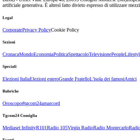
artificiale generativa. È altresì fatto divieto espresso di utilizzare mez
Legal
Corporate
Privacy Policy
Cookie Policy
Sezioni
Cronaca
Mondo
Economia
Politica
Spettacolo
Televisione
People
Lifestyl
Speciali
Elezioni Italia
Elezioni estero
Grande Fratello
L'isola dei famosi
Amici
Rubriche
Oroscopo
#tgcom24amarcord
Tgcom24 Consiglia
Mediaset Infinity
R101
Radio 105
Virgin Radio
Radio Montecarlo
Radio
Eventi