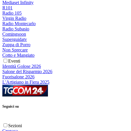
Mediaset Infinity
R101
Radio 105
Virgin Radio
Radio Montecarlo
Radio Subasio
Comingsoon
Superguidatv
Zuppa di Porro
Non Sprecare
Cotto e Mangiato
Eventi
Identità Golose 2026
Salone del Risparmio 2026
Fuorisalone 2026
L'Artigiano in Fiera 2025
Seguici su
Sezioni
Cronaca