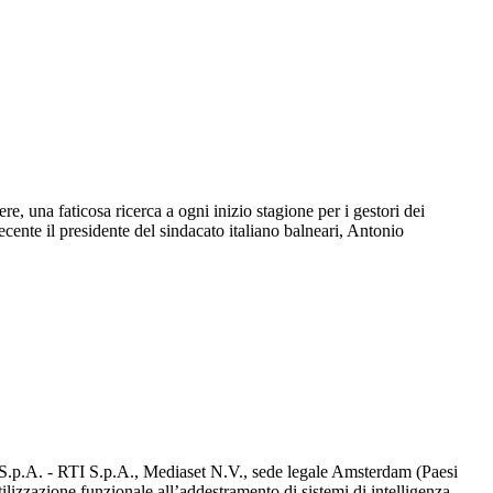
, una faticosa ricerca a ogni inizio stagione per i gestori dei
recente il presidente del sindacato italiano balneari, Antonio
d S.p.A. - RTI S.p.A., Mediaset N.V., sede legale Amsterdam (Paesi
utilizzazione funzionale all’addestramento di sistemi di intelligenza