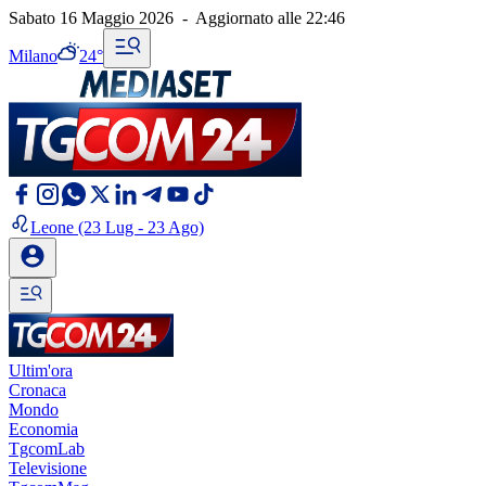
Sabato 16 Maggio 2026
-
Aggiornato alle
22:46
Milano
24°
Leone
(23 Lug - 23 Ago)
Ultim'ora
Cronaca
Mondo
Economia
TgcomLab
Televisione