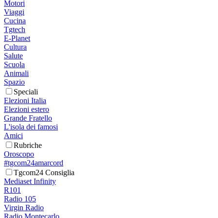
Motori
Viaggi
Cucina
Tgtech
E-Planet
Cultura
Salute
Scuola
Animali
Spazio
Speciali
Elezioni Italia
Elezioni estero
Grande Fratello
L'isola dei famosi
Amici
Rubriche
Oroscopo
#tgcom24amarcord
Tgcom24 Consiglia
Mediaset Infinity
R101
Radio 105
Virgin Radio
Radio Montecarlo