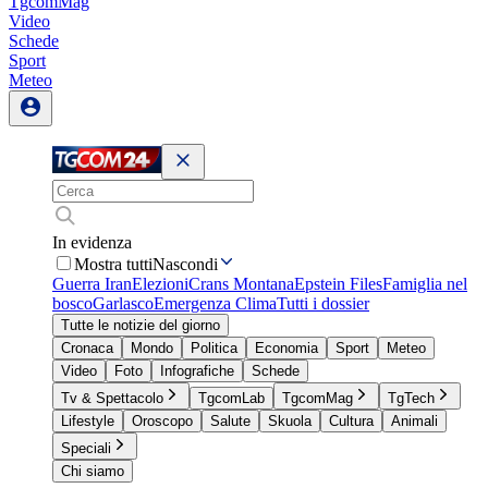
TgcomMag
Video
Schede
Sport
Meteo
In evidenza
Mostra tutti
Nascondi
Guerra Iran
Elezioni
Crans Montana
Epstein Files
Famiglia nel
bosco
Garlasco
Emergenza Clima
Tutti i dossier
Tutte le notizie del giorno
Cronaca
Mondo
Politica
Economia
Sport
Meteo
Video
Foto
Infografiche
Schede
Tv & Spettacolo
TgcomLab
TgcomMag
TgTech
Lifestyle
Oroscopo
Salute
Skuola
Cultura
Animali
Speciali
Chi siamo