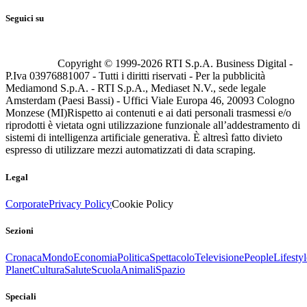
Seguici su
Copyright © 1999-
2026
RTI S.p.A. Business Digital -
P.Iva 03976881007 - Tutti i diritti riservati - Per la pubblicità
Mediamond S.p.A. - RTI S.p.A., Mediaset N.V., sede legale
Amsterdam (Paesi Bassi) - Uffici Viale Europa 46, 20093 Cologno
Monzese (MI)
Rispetto ai contenuti e ai dati personali trasmessi e/o
riprodotti è vietata ogni utilizzazione funzionale all’addestramento di
sistemi di intelligenza artificiale generativa. È altresì fatto divieto
espresso di utilizzare mezzi automatizzati di data scraping.
Legal
Corporate
Privacy Policy
Cookie Policy
Sezioni
Cronaca
Mondo
Economia
Politica
Spettacolo
Televisione
People
Lifestyl
Planet
Cultura
Salute
Scuola
Animali
Spazio
Speciali