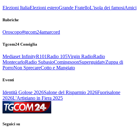
Elezioni Italia
Elezioni estero
Grande Fratello
L'isola dei famosi
Amici
Rubriche
Oroscopo
#tgcom24amarcord
Tgcom24 Consiglia
Mediaset Infinity
R101
Radio 105
Virgin Radio
Radio
Montecarlo
Radio Subasio
Comingsoon
Superguidatv
Zuppa di
Porro
Non Sprecare
Cotto e Mangiato
Eventi
Identità Golose 2026
Salone del Risparmio 2026
Fuorisalone
2026
L'Artigiano in Fiera 2025
Seguici su