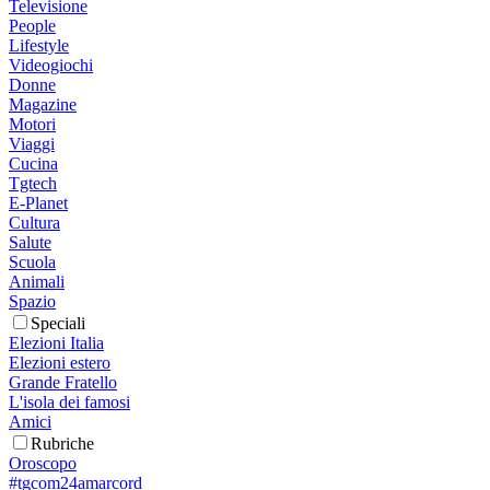
Televisione
People
Lifestyle
Videogiochi
Donne
Magazine
Motori
Viaggi
Cucina
Tgtech
E-Planet
Cultura
Salute
Scuola
Animali
Spazio
Speciali
Elezioni Italia
Elezioni estero
Grande Fratello
L'isola dei famosi
Amici
Rubriche
Oroscopo
#tgcom24amarcord