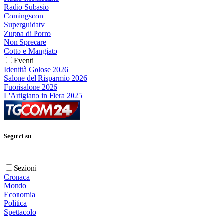
Radio Subasio
Comingsoon
Superguidatv
Zuppa di Porro
Non Sprecare
Cotto e Mangiato
Eventi
Identità Golose 2026
Salone del Risparmio 2026
Fuorisalone 2026
L'Artigiano in Fiera 2025
Seguici su
Sezioni
Cronaca
Mondo
Economia
Politica
Spettacolo