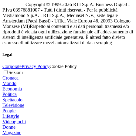
Copyright © 1999-
2026
RTI S.p.A. Business Digital -
P.Iva 03976881007 - Tutti i diritti riservati - Per la pubblicità
Mediamond S.p.A. - RTI S.p.A., Mediaset N.V., sede legale
Amsterdam (Paesi Bassi) - Uffici Viale Europa 46, 20093 Cologno
Monzese (MI)
Rispetto ai contenuti e ai dati personali trasmessi e/o
riprodotti è vietata ogni utilizzazione funzionale all’addestramento di
sistemi di intelligenza artificiale generativa. È altresì fatto divieto
espresso di utilizzare mezzi automatizzati di data scraping.
Legal
Corporate
Privacy Policy
Cookie Policy
Sezioni
Cronaca
Mondo
Economia
Politica
Spettacolo
Televisione
People
Lifestyle
Videogiochi
Donne
Magazine