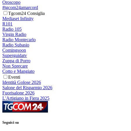
Oroscopo
#tgcom24amarcord
Tgcom24 Consiglia
Mediaset Infinity
R101
Radio 105
Virgin Radio
Radio Montecarlo
Radio Subasio
Comingsoon
Superguidatv
Zuppa di Porro
Non Sprecare
Cotto e Mangiato
Eventi
Identità Golose 2026
Salone del Risparmio 2026
Fuorisalone 2026
L'Artigiano in Fiera 2025
Seguici su