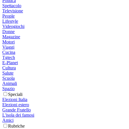
Politica
Spettacolo
Televisione
People
Lifestyle
Videogiochi
Donne
Magazine
Motori
Viaggi
Cucina
Tgtech
E-Planet
Cultura
Salute
Scuola
Animali
Spazio
Speciali
Elezioni Italia
Elezioni estero
Grande Fratello
L'isola dei famosi
Amici
Rubriche