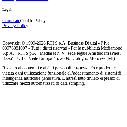
Legal
Corporate
Cookie Policy
Privacy Policy
Copyright © 1999-
2026
RTI S.p.A. Business Digital - P.Iva
03976881007 - Tutti i diritti riservati - Per la pubblicità Mediamond
S.p.A. - RTI S.p.A., Mediaset N.V., sede legale Amsterdam (Paesi
Bassi) - Uffici Viale Europa 46, 20093 Cologno Monzese (MI)
Rispetto ai contenuti e ai dati personali trasmessi e/o riprodotti è
vietata ogni utilizzazione funzionale all’addestramento di sistemi di
intelligenza artificiale generativa. È altresì fatto divieto espresso di
utilizzare mezzi automatizzati di data scraping.