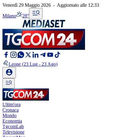
Venerdì 29 Maggio 2026
-
Aggiornato alle
12:33
Milano
28°
Leone
(23 Lug - 23 Ago)
Ultim'ora
Cronaca
Mondo
Economia
TgcomLab
Televisione