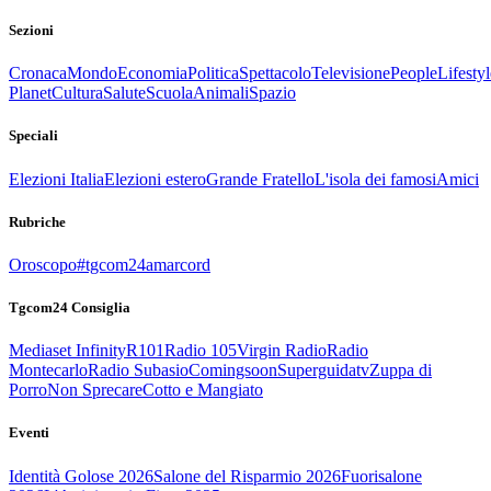
Sezioni
Cronaca
Mondo
Economia
Politica
Spettacolo
Televisione
People
Lifestyl
Planet
Cultura
Salute
Scuola
Animali
Spazio
Speciali
Elezioni Italia
Elezioni estero
Grande Fratello
L'isola dei famosi
Amici
Rubriche
Oroscopo
#tgcom24amarcord
Tgcom24 Consiglia
Mediaset Infinity
R101
Radio 105
Virgin Radio
Radio
Montecarlo
Radio Subasio
Comingsoon
Superguidatv
Zuppa di
Porro
Non Sprecare
Cotto e Mangiato
Eventi
Identità Golose 2026
Salone del Risparmio 2026
Fuorisalone