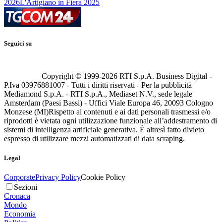
2026
L'Artigiano in Fiera 2025
Seguici su
Copyright © 1999-
2026
RTI S.p.A. Business Digital -
P.Iva 03976881007 - Tutti i diritti riservati - Per la pubblicità
Mediamond S.p.A. - RTI S.p.A., Mediaset N.V., sede legale
Amsterdam (Paesi Bassi) - Uffici Viale Europa 46, 20093 Cologno
Monzese (MI)
Rispetto ai contenuti e ai dati personali trasmessi e/o
riprodotti è vietata ogni utilizzazione funzionale all’addestramento di
sistemi di intelligenza artificiale generativa. È altresì fatto divieto
espresso di utilizzare mezzi automatizzati di data scraping.
Legal
Corporate
Privacy Policy
Cookie Policy
Sezioni
Cronaca
Mondo
Economia