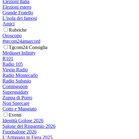
Elezioni Italia
Elezioni estero
Grande Fratello
L'isola dei famosi
Amici
Rubriche
Oroscopo
#tgcom24amarcord
Tgcom24 Consiglia
Mediaset Infinity
R101
Radio 105
Virgin Radio
Radio Montecarlo
Radio Subasio
Comingsoon
Superguidatv
Zuppa di Porro
Non Sprecare
Cotto e Mangiato
Eventi
Identità Golose 2026
Salone del Risparmio 2026
Fuorisalone 2026
L'Artigiano in Fiera 2025