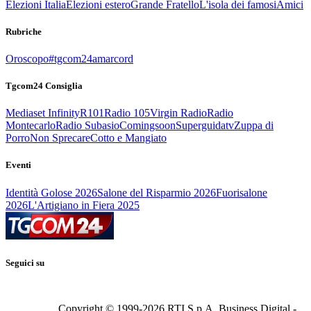
Elezioni Italia
Elezioni estero
Grande Fratello
L'isola dei famosi
Amici
Rubriche
Oroscopo
#tgcom24amarcord
Tgcom24 Consiglia
Mediaset Infinity
R101
Radio 105
Virgin Radio
Radio
Montecarlo
Radio Subasio
Comingsoon
Superguidatv
Zuppa di
Porro
Non Sprecare
Cotto e Mangiato
Eventi
Identità Golose 2026
Salone del Risparmio 2026
Fuorisalone
2026
L'Artigiano in Fiera 2025
Seguici su
Copyright © 1999-
2026
RTI S.p.A. Business Digital -