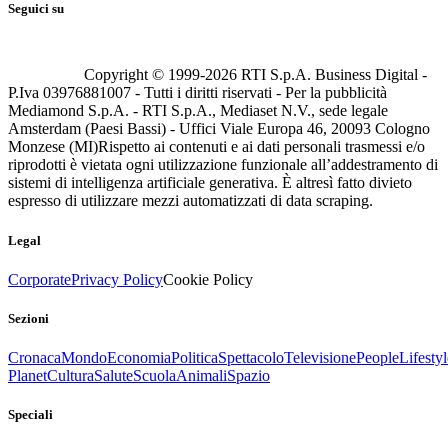
Seguici su
Copyright © 1999-
2026
RTI S.p.A. Business Digital -
P.Iva 03976881007 - Tutti i diritti riservati - Per la pubblicità
Mediamond S.p.A. - RTI S.p.A., Mediaset N.V., sede legale
Amsterdam (Paesi Bassi) - Uffici Viale Europa 46, 20093 Cologno
Monzese (MI)
Rispetto ai contenuti e ai dati personali trasmessi e/o
riprodotti è vietata ogni utilizzazione funzionale all’addestramento di
sistemi di intelligenza artificiale generativa. È altresì fatto divieto
espresso di utilizzare mezzi automatizzati di data scraping.
Legal
Corporate
Privacy Policy
Cookie Policy
Sezioni
Cronaca
Mondo
Economia
Politica
Spettacolo
Televisione
People
Lifestyl
Planet
Cultura
Salute
Scuola
Animali
Spazio
Speciali