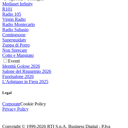
Mediaset Infinity
R101
Radio 105
Virgin Radio
Radio Montecarlo
Radio Subasio
Comingsoon
Superguidatv
Zuppa di Porro
Non Sprecare
Cotto e Mangiato
Eventi
Identità Golose 2026
Salone del Risparmio 2026
Fuorisalone 2026
L'Artigiano in Fiera 2025
Legal
Corporate
Cookie Policy
Privacy Policy
Copyright © 1999-
2026
RTI S.p.A. Business Digital - P.Iva