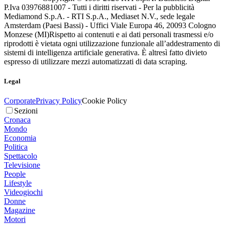
P.Iva 03976881007 - Tutti i diritti riservati - Per la pubblicità
Mediamond S.p.A. - RTI S.p.A., Mediaset N.V., sede legale
Amsterdam (Paesi Bassi) - Uffici Viale Europa 46, 20093 Cologno
Monzese (MI)
Rispetto ai contenuti e ai dati personali trasmessi e/o
riprodotti è vietata ogni utilizzazione funzionale all’addestramento di
sistemi di intelligenza artificiale generativa. È altresì fatto divieto
espresso di utilizzare mezzi automatizzati di data scraping.
Legal
Corporate
Privacy Policy
Cookie Policy
Sezioni
Cronaca
Mondo
Economia
Politica
Spettacolo
Televisione
People
Lifestyle
Videogiochi
Donne
Magazine
Motori