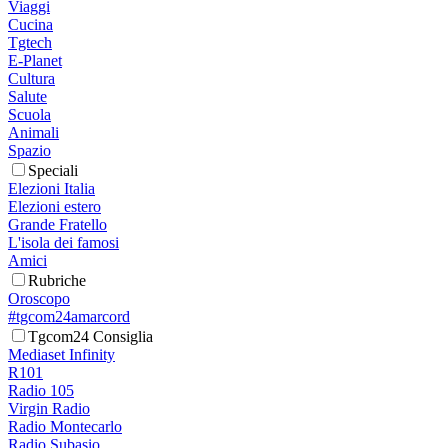
Viaggi
Cucina
Tgtech
E-Planet
Cultura
Salute
Scuola
Animali
Spazio
Speciali
Elezioni Italia
Elezioni estero
Grande Fratello
L'isola dei famosi
Amici
Rubriche
Oroscopo
#tgcom24amarcord
Tgcom24 Consiglia
Mediaset Infinity
R101
Radio 105
Virgin Radio
Radio Montecarlo
Radio Subasio