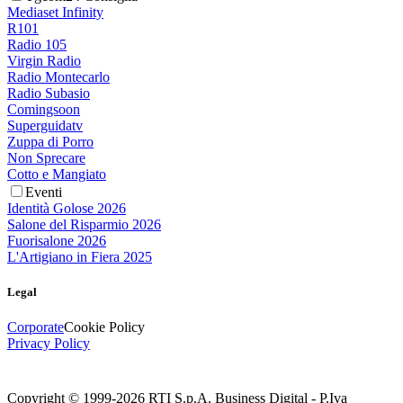
Mediaset Infinity
R101
Radio 105
Virgin Radio
Radio Montecarlo
Radio Subasio
Comingsoon
Superguidatv
Zuppa di Porro
Non Sprecare
Cotto e Mangiato
Eventi
Identità Golose 2026
Salone del Risparmio 2026
Fuorisalone 2026
L'Artigiano in Fiera 2025
Legal
Corporate
Cookie Policy
Privacy Policy
Copyright © 1999-
2026
RTI S.p.A. Business Digital - P.Iva