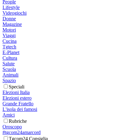
People
Lifestyle
Videogiochi
Donne
Magazine
Motori
Viaggi
Cucina
Tgtech
E-Planet
Cultura
Salute
Scuola
Animali
Spazio
Speciali
Elezioni Italia
Elezioni estero
Grande Fratello
L'isola dei famosi
Amici
Rubriche
Oroscopo
#tgcom24amarcord
Tgcom24 Consiglia