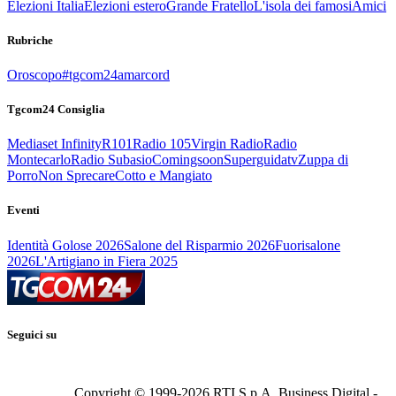
Elezioni Italia
Elezioni estero
Grande Fratello
L'isola dei famosi
Amici
Rubriche
Oroscopo
#tgcom24amarcord
Tgcom24 Consiglia
Mediaset Infinity
R101
Radio 105
Virgin Radio
Radio
Montecarlo
Radio Subasio
Comingsoon
Superguidatv
Zuppa di
Porro
Non Sprecare
Cotto e Mangiato
Eventi
Identità Golose 2026
Salone del Risparmio 2026
Fuorisalone
2026
L'Artigiano in Fiera 2025
Seguici su
Copyright © 1999-
2026
RTI S.p.A. Business Digital -