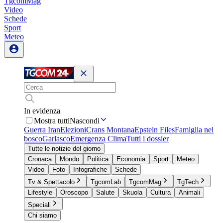
TgcomMag
Video
Schede
Sport
Meteo
In evidenza
Mostra tutti
Nascondi
Guerra Iran
Elezioni
Crans Montana
Epstein Files
Famiglia nel
bosco
Garlasco
Emergenza Clima
Tutti i dossier
Tutte le notizie del giorno
Cronaca
Mondo
Politica
Economia
Sport
Meteo
Video
Foto
Infografiche
Schede
Tv & Spettacolo
TgcomLab
TgcomMag
TgTech
Lifestyle
Oroscopo
Salute
Skuola
Cultura
Animali
Speciali
Chi siamo