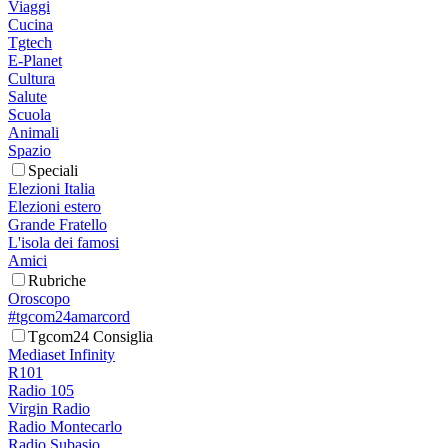
Viaggi
Cucina
Tgtech
E-Planet
Cultura
Salute
Scuola
Animali
Spazio
Speciali
Elezioni Italia
Elezioni estero
Grande Fratello
L'isola dei famosi
Amici
Rubriche
Oroscopo
#tgcom24amarcord
Tgcom24 Consiglia
Mediaset Infinity
R101
Radio 105
Virgin Radio
Radio Montecarlo
Radio Subasio