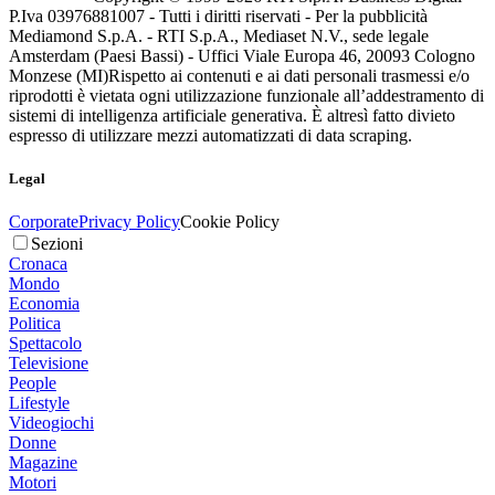
P.Iva 03976881007 - Tutti i diritti riservati - Per la pubblicità
Mediamond S.p.A. - RTI S.p.A., Mediaset N.V., sede legale
Amsterdam (Paesi Bassi) - Uffici Viale Europa 46, 20093 Cologno
Monzese (MI)
Rispetto ai contenuti e ai dati personali trasmessi e/o
riprodotti è vietata ogni utilizzazione funzionale all’addestramento di
sistemi di intelligenza artificiale generativa. È altresì fatto divieto
espresso di utilizzare mezzi automatizzati di data scraping.
Legal
Corporate
Privacy Policy
Cookie Policy
Sezioni
Cronaca
Mondo
Economia
Politica
Spettacolo
Televisione
People
Lifestyle
Videogiochi
Donne
Magazine
Motori