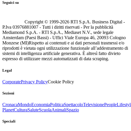
Seguici su
Copyright © 1999-
2026
RTI S.p.A. Business Digital -
P.Iva 03976881007 - Tutti i diritti riservati - Per la pubblicità
Mediamond S.p.A. - RTI S.p.A., Mediaset N.V., sede legale
Amsterdam (Paesi Bassi) - Uffici Viale Europa 46, 20093 Cologno
Monzese (MI)
Rispetto ai contenuti e ai dati personali trasmessi e/o
riprodotti è vietata ogni utilizzazione funzionale all’addestramento di
sistemi di intelligenza artificiale generativa. È altresì fatto divieto
espresso di utilizzare mezzi automatizzati di data scraping.
Legal
Corporate
Privacy Policy
Cookie Policy
Sezioni
Cronaca
Mondo
Economia
Politica
Spettacolo
Televisione
People
Lifestyl
Planet
Cultura
Salute
Scuola
Animali
Spazio
Speciali