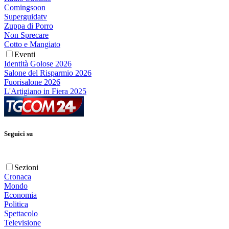
Comingsoon
Superguidatv
Zuppa di Porro
Non Sprecare
Cotto e Mangiato
Eventi
Identità Golose 2026
Salone del Risparmio 2026
Fuorisalone 2026
L'Artigiano in Fiera 2025
Seguici su
Sezioni
Cronaca
Mondo
Economia
Politica
Spettacolo
Televisione