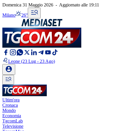
Domenica 31 Maggio 2026
-
Aggiornato alle
19:11
Milano
26°
Leone
(23 Lug - 23 Ago)
Ultim'ora
Cronaca
Mondo
Economia
TgcomLab
Televisione