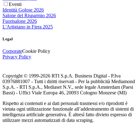
Eventi
Identità Golose 2026
Salone del Risparmio 2026
Fuorisalone 2026
L'Artigiano in Fiera 2025
Legal
Corporate
Cookie Policy
Privacy Policy
Copyright © 1999-
2026
RTI S.p.A. Business Digital - P.Iva
03976881007 - Tutti i diritti riservati - Per la pubblicità Mediamond
S.p.A. - RTI S.p.A., Mediaset N.V., sede legale Amsterdam (Paesi
Bassi) - Uffici Viale Europa 46, 20093 Cologno Monzese (MI)
Rispetto ai contenuti e ai dati personali trasmessi e/o riprodotti è
vietata ogni utilizzazione funzionale all’addestramento di sistemi di
intelligenza artificiale generativa. È altresì fatto divieto espresso di
utilizzare mezzi automatizzati di data scraping.