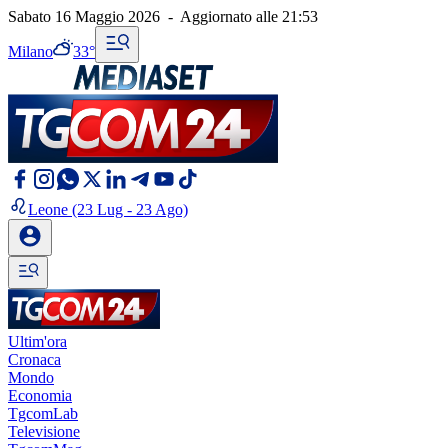
Sabato 16 Maggio 2026
-
Aggiornato alle
21:53
Milano
33°
Leone
(23 Lug - 23 Ago)
Ultim'ora
Cronaca
Mondo
Economia
TgcomLab
Televisione