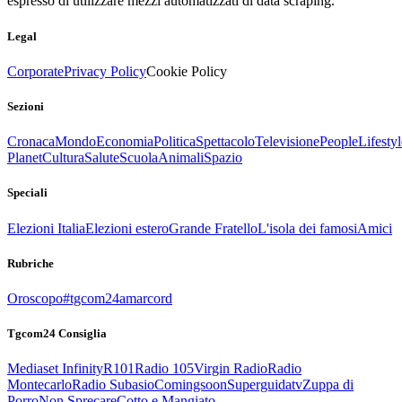
espresso di utilizzare mezzi automatizzati di data scraping.
Legal
Corporate
Privacy Policy
Cookie Policy
Sezioni
Cronaca
Mondo
Economia
Politica
Spettacolo
Televisione
People
Lifestyl
Planet
Cultura
Salute
Scuola
Animali
Spazio
Speciali
Elezioni Italia
Elezioni estero
Grande Fratello
L'isola dei famosi
Amici
Rubriche
Oroscopo
#tgcom24amarcord
Tgcom24 Consiglia
Mediaset Infinity
R101
Radio 105
Virgin Radio
Radio
Montecarlo
Radio Subasio
Comingsoon
Superguidatv
Zuppa di
Porro
Non Sprecare
Cotto e Mangiato