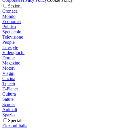
Corporate
Privacy Policy
Cookie Policy
Sezioni
Cronaca
Mondo
Economia
Politica
Spettacolo
Televisione
People
Lifestyle
Videogiochi
Donne
Magazine
Motori
Viaggi
Cucina
Tgtech
E-Planet
Cultura
Salute
Scuola
Animali
Spazio
Speciali
Elezioni Italia