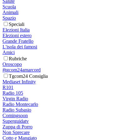
Salute
Scuola
Animali
Spazio
Speciali
Elezioni Italia
Elezioni estero
Grande Fratello
L'isola dei famosi
Amici
Rubriche
Oroscopo
#tgcom24amarcord
Tgcom24 Consiglia
Mediaset Infinity
R101
Radio 105
Virgin Radio
Radio Montecarlo
Radio Subasio
Comingsoon
Superguidatv
Zuppa di Porro
Non Sprecare
Cotto e Mangiato