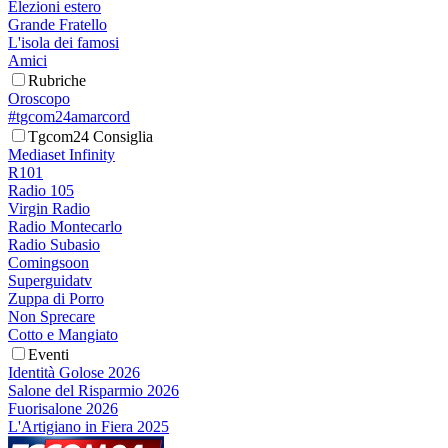
Elezioni estero
Grande Fratello
L'isola dei famosi
Amici
Rubriche
Oroscopo
#tgcom24amarcord
Tgcom24 Consiglia
Mediaset Infinity
R101
Radio 105
Virgin Radio
Radio Montecarlo
Radio Subasio
Comingsoon
Superguidatv
Zuppa di Porro
Non Sprecare
Cotto e Mangiato
Eventi
Identità Golose 2026
Salone del Risparmio 2026
Fuorisalone 2026
L'Artigiano in Fiera 2025