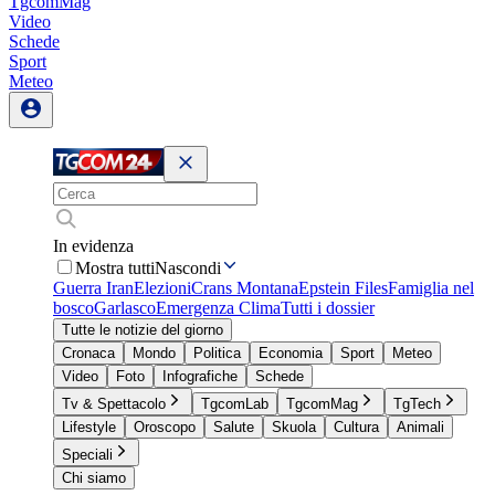
TgcomMag
Video
Schede
Sport
Meteo
In evidenza
Mostra tutti
Nascondi
Guerra Iran
Elezioni
Crans Montana
Epstein Files
Famiglia nel
bosco
Garlasco
Emergenza Clima
Tutti i dossier
Tutte le notizie del giorno
Cronaca
Mondo
Politica
Economia
Sport
Meteo
Video
Foto
Infografiche
Schede
Tv & Spettacolo
TgcomLab
TgcomMag
TgTech
Lifestyle
Oroscopo
Salute
Skuola
Cultura
Animali
Speciali
Chi siamo