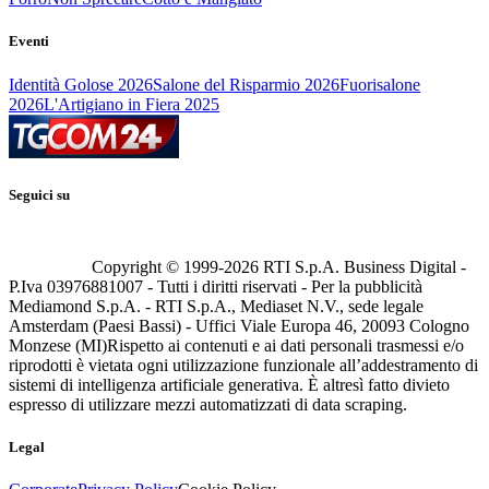
Eventi
Identità Golose 2026
Salone del Risparmio 2026
Fuorisalone
2026
L'Artigiano in Fiera 2025
Seguici su
Copyright © 1999-
2026
RTI S.p.A. Business Digital -
P.Iva 03976881007 - Tutti i diritti riservati - Per la pubblicità
Mediamond S.p.A. - RTI S.p.A., Mediaset N.V., sede legale
Amsterdam (Paesi Bassi) - Uffici Viale Europa 46, 20093 Cologno
Monzese (MI)
Rispetto ai contenuti e ai dati personali trasmessi e/o
riprodotti è vietata ogni utilizzazione funzionale all’addestramento di
sistemi di intelligenza artificiale generativa. È altresì fatto divieto
espresso di utilizzare mezzi automatizzati di data scraping.
Legal