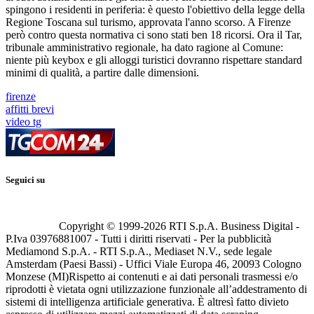
spingono i residenti in periferia: è questo l'obiettivo della legge della
Regione Toscana sul turismo, approvata l'anno scorso. A Firenze
però contro questa normativa ci sono stati ben 18 ricorsi. Ora il Tar,
tribunale amministrativo regionale, ha dato ragione al Comune:
niente più keybox e gli alloggi turistici dovranno rispettare standard
minimi di qualità, a partire dalle dimensioni.
firenze
affitti brevi
video tg
Seguici su
Copyright © 1999-
2026
RTI S.p.A. Business Digital -
P.Iva 03976881007 - Tutti i diritti riservati - Per la pubblicità
Mediamond S.p.A. - RTI S.p.A., Mediaset N.V., sede legale
Amsterdam (Paesi Bassi) - Uffici Viale Europa 46, 20093 Cologno
Monzese (MI)
Rispetto ai contenuti e ai dati personali trasmessi e/o
riprodotti è vietata ogni utilizzazione funzionale all’addestramento di
sistemi di intelligenza artificiale generativa. È altresì fatto divieto