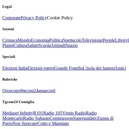
Legal
Corporate
Privacy Policy
Cookie Policy
Sezioni
Cronaca
Mondo
Economia
Politica
Spettacolo
Televisione
People
Lifestyl
Planet
Cultura
Salute
Scuola
Animali
Spazio
Speciali
Elezioni Italia
Elezioni estero
Grande Fratello
L'isola dei famosi
Amici
Rubriche
Oroscopo
#tgcom24amarcord
Tgcom24 Consiglia
Mediaset Infinity
R101
Radio 105
Virgin Radio
Radio
Montecarlo
Radio Subasio
Comingsoon
Superguidatv
Zuppa di
Porro
Non Sprecare
Cotto e Mangiato