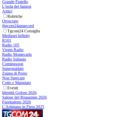
Grande Fratello
L'isola dei famosi
Amici
Rubriche
Oroscopo
#tgcom24amarcord
Tgcom24 Consiglia
Mediaset Infinity
R101
Radio 105
Virgin Radio
Radio Montecarlo
Radio Subasio
Comingsoon
Superguidatv
Zuppa di Porro
Non Sprecare
Cotto e Mangiato
Eventi
Identità Golose 2026
Salone del Risparmio 2026
Fuorisalone 2026
L'Artigiano in Fiera 2025