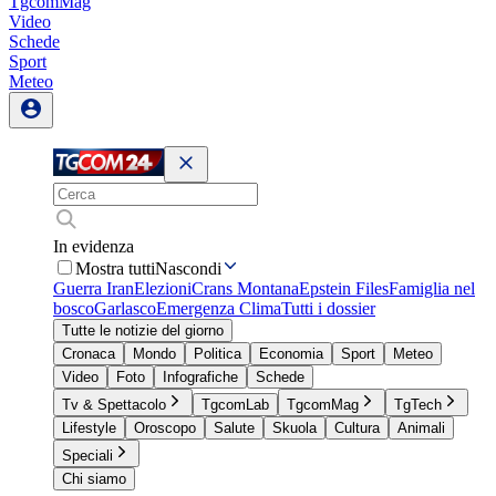
TgcomMag
Video
Schede
Sport
Meteo
In evidenza
Mostra tutti
Nascondi
Guerra Iran
Elezioni
Crans Montana
Epstein Files
Famiglia nel
bosco
Garlasco
Emergenza Clima
Tutti i dossier
Tutte le notizie del giorno
Cronaca
Mondo
Politica
Economia
Sport
Meteo
Video
Foto
Infografiche
Schede
Tv & Spettacolo
TgcomLab
TgcomMag
TgTech
Lifestyle
Oroscopo
Salute
Skuola
Cultura
Animali
Speciali
Chi siamo