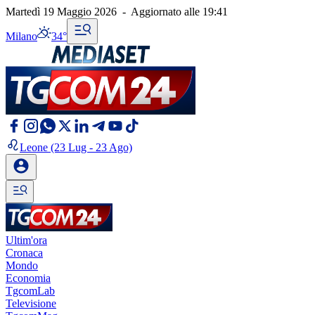
Martedì 19 Maggio 2026
-
Aggiornato alle
19:41
Milano
34°
Leone
(23 Lug - 23 Ago)
Ultim'ora
Cronaca
Mondo
Economia
TgcomLab
Televisione