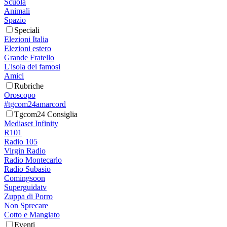
Scuola
Animali
Spazio
Speciali
Elezioni Italia
Elezioni estero
Grande Fratello
L'isola dei famosi
Amici
Rubriche
Oroscopo
#tgcom24amarcord
Tgcom24 Consiglia
Mediaset Infinity
R101
Radio 105
Virgin Radio
Radio Montecarlo
Radio Subasio
Comingsoon
Superguidatv
Zuppa di Porro
Non Sprecare
Cotto e Mangiato
Eventi