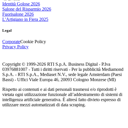
Identità Golose 2026
Salone del Risparmio 2026
Fuorisalone 2026
L'Artigiano in Fiera 2025
Legal
Corporate
Cookie Policy
Privacy Policy
Copyright © 1999-
2026
RTI S.p.A. Business Digital - P.Iva
03976881007 - Tutti i diritti riservati - Per la pubblicità Mediamond
S.p.A. - RTI S.p.A., Mediaset N.V., sede legale Amsterdam (Paesi
Bassi) - Uffici Viale Europa 46, 20093 Cologno Monzese (MI)
Rispetto ai contenuti e ai dati personali trasmessi e/o riprodotti è
vietata ogni utilizzazione funzionale all’addestramento di sistemi di
intelligenza artificiale generativa. È altresì fatto divieto espresso di
utilizzare mezzi automatizzati di data scraping.