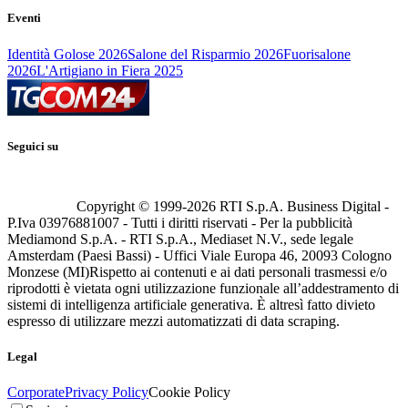
Eventi
Identità Golose 2026
Salone del Risparmio 2026
Fuorisalone
2026
L'Artigiano in Fiera 2025
Seguici su
Copyright © 1999-
2026
RTI S.p.A. Business Digital -
P.Iva 03976881007 - Tutti i diritti riservati - Per la pubblicità
Mediamond S.p.A. - RTI S.p.A., Mediaset N.V., sede legale
Amsterdam (Paesi Bassi) - Uffici Viale Europa 46, 20093 Cologno
Monzese (MI)
Rispetto ai contenuti e ai dati personali trasmessi e/o
riprodotti è vietata ogni utilizzazione funzionale all’addestramento di
sistemi di intelligenza artificiale generativa. È altresì fatto divieto
espresso di utilizzare mezzi automatizzati di data scraping.
Legal
Corporate
Privacy Policy
Cookie Policy