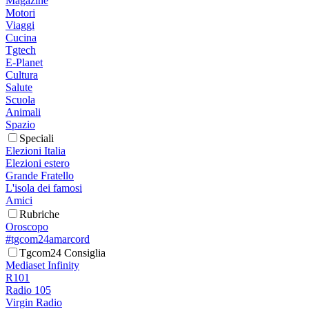
Magazine
Motori
Viaggi
Cucina
Tgtech
E-Planet
Cultura
Salute
Scuola
Animali
Spazio
Speciali
Elezioni Italia
Elezioni estero
Grande Fratello
L'isola dei famosi
Amici
Rubriche
Oroscopo
#tgcom24amarcord
Tgcom24 Consiglia
Mediaset Infinity
R101
Radio 105
Virgin Radio