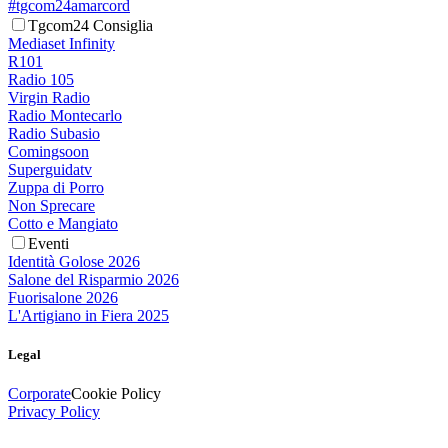
#tgcom24amarcord
Tgcom24 Consiglia
Mediaset Infinity
R101
Radio 105
Virgin Radio
Radio Montecarlo
Radio Subasio
Comingsoon
Superguidatv
Zuppa di Porro
Non Sprecare
Cotto e Mangiato
Eventi
Identità Golose 2026
Salone del Risparmio 2026
Fuorisalone 2026
L'Artigiano in Fiera 2025
Legal
Corporate
Cookie Policy
Privacy Policy