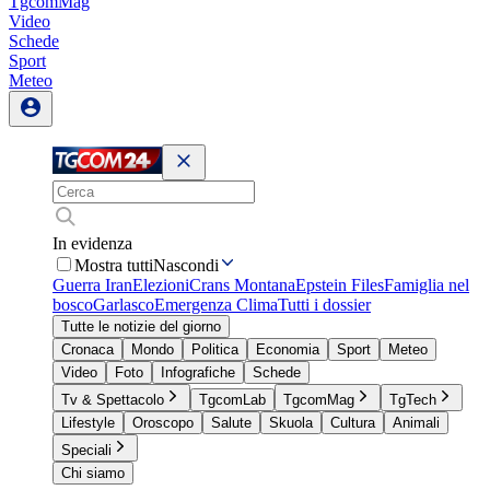
TgcomMag
Video
Schede
Sport
Meteo
In evidenza
Mostra tutti
Nascondi
Guerra Iran
Elezioni
Crans Montana
Epstein Files
Famiglia nel
bosco
Garlasco
Emergenza Clima
Tutti i dossier
Tutte le notizie del giorno
Cronaca
Mondo
Politica
Economia
Sport
Meteo
Video
Foto
Infografiche
Schede
Tv & Spettacolo
TgcomLab
TgcomMag
TgTech
Lifestyle
Oroscopo
Salute
Skuola
Cultura
Animali
Speciali
Chi siamo