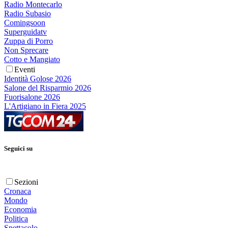
Radio Montecarlo
Radio Subasio
Comingsoon
Superguidatv
Zuppa di Porro
Non Sprecare
Cotto e Mangiato
Eventi
Identità Golose 2026
Salone del Risparmio 2026
Fuorisalone 2026
L'Artigiano in Fiera 2025
Seguici su
Sezioni
Cronaca
Mondo
Economia
Politica
Spettacolo