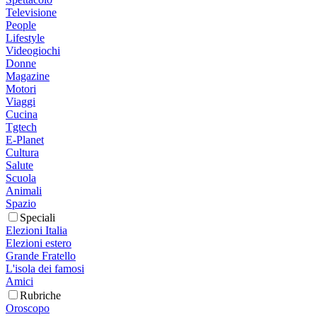
Televisione
People
Lifestyle
Videogiochi
Donne
Magazine
Motori
Viaggi
Cucina
Tgtech
E-Planet
Cultura
Salute
Scuola
Animali
Spazio
Speciali
Elezioni Italia
Elezioni estero
Grande Fratello
L'isola dei famosi
Amici
Rubriche
Oroscopo