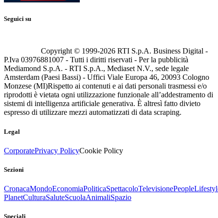
Seguici su
Copyright © 1999-
2026
RTI S.p.A. Business Digital -
P.Iva 03976881007 - Tutti i diritti riservati - Per la pubblicità
Mediamond S.p.A. - RTI S.p.A., Mediaset N.V., sede legale
Amsterdam (Paesi Bassi) - Uffici Viale Europa 46, 20093 Cologno
Monzese (MI)
Rispetto ai contenuti e ai dati personali trasmessi e/o
riprodotti è vietata ogni utilizzazione funzionale all’addestramento di
sistemi di intelligenza artificiale generativa. È altresì fatto divieto
espresso di utilizzare mezzi automatizzati di data scraping.
Legal
Corporate
Privacy Policy
Cookie Policy
Sezioni
Cronaca
Mondo
Economia
Politica
Spettacolo
Televisione
People
Lifestyl
Planet
Cultura
Salute
Scuola
Animali
Spazio
Speciali