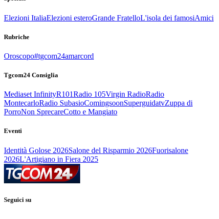
Elezioni Italia
Elezioni estero
Grande Fratello
L'isola dei famosi
Amici
Rubriche
Oroscopo
#tgcom24amarcord
Tgcom24 Consiglia
Mediaset Infinity
R101
Radio 105
Virgin Radio
Radio
Montecarlo
Radio Subasio
Comingsoon
Superguidatv
Zuppa di
Porro
Non Sprecare
Cotto e Mangiato
Eventi
Identità Golose 2026
Salone del Risparmio 2026
Fuorisalone
2026
L'Artigiano in Fiera 2025
Seguici su