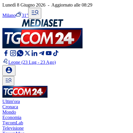
Lunedì 8 Giugno 2026
-
Aggiornato alle
08:29
Milano
31°
Leone
(23 Lug - 23 Ago)
Ultim'ora
Cronaca
Mondo
Economia
TgcomLab
Televisione