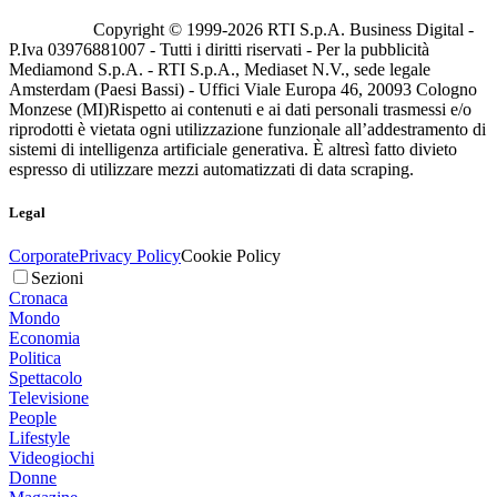
Copyright © 1999-
2026
RTI S.p.A. Business Digital -
P.Iva 03976881007 - Tutti i diritti riservati - Per la pubblicità
Mediamond S.p.A. - RTI S.p.A., Mediaset N.V., sede legale
Amsterdam (Paesi Bassi) - Uffici Viale Europa 46, 20093 Cologno
Monzese (MI)
Rispetto ai contenuti e ai dati personali trasmessi e/o
riprodotti è vietata ogni utilizzazione funzionale all’addestramento di
sistemi di intelligenza artificiale generativa. È altresì fatto divieto
espresso di utilizzare mezzi automatizzati di data scraping.
Legal
Corporate
Privacy Policy
Cookie Policy
Sezioni
Cronaca
Mondo
Economia
Politica
Spettacolo
Televisione
People
Lifestyle
Videogiochi
Donne