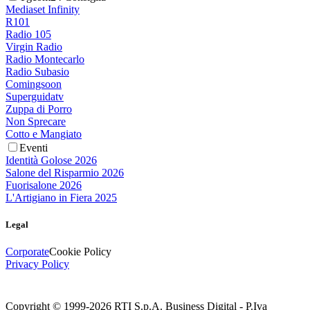
Mediaset Infinity
R101
Radio 105
Virgin Radio
Radio Montecarlo
Radio Subasio
Comingsoon
Superguidatv
Zuppa di Porro
Non Sprecare
Cotto e Mangiato
Eventi
Identità Golose 2026
Salone del Risparmio 2026
Fuorisalone 2026
L'Artigiano in Fiera 2025
Legal
Corporate
Cookie Policy
Privacy Policy
Copyright © 1999-
2026
RTI S.p.A. Business Digital - P.Iva