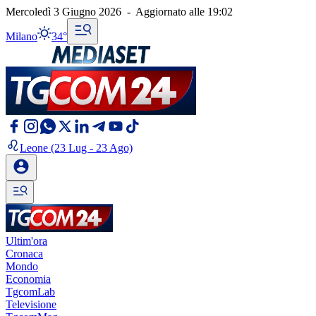
Mercoledì 3 Giugno 2026
-
Aggiornato alle
19:02
Milano
34°
Leone
(23 Lug - 23 Ago)
Ultim'ora
Cronaca
Mondo
Economia
TgcomLab
Televisione