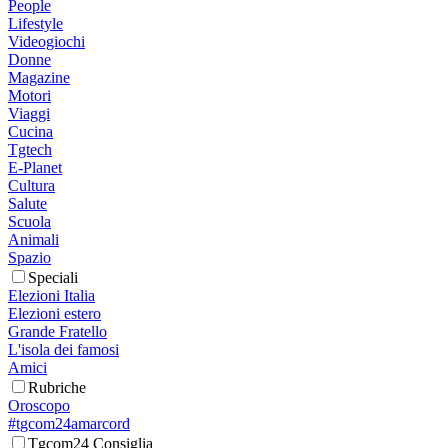
People
Lifestyle
Videogiochi
Donne
Magazine
Motori
Viaggi
Cucina
Tgtech
E-Planet
Cultura
Salute
Scuola
Animali
Spazio
Speciali
Elezioni Italia
Elezioni estero
Grande Fratello
L'isola dei famosi
Amici
Rubriche
Oroscopo
#tgcom24amarcord
Tgcom24 Consiglia