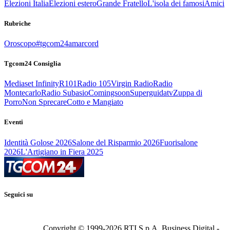
Elezioni Italia
Elezioni estero
Grande Fratello
L'isola dei famosi
Amici
Rubriche
Oroscopo
#tgcom24amarcord
Tgcom24 Consiglia
Mediaset Infinity
R101
Radio 105
Virgin Radio
Radio
Montecarlo
Radio Subasio
Comingsoon
Superguidatv
Zuppa di
Porro
Non Sprecare
Cotto e Mangiato
Eventi
Identità Golose 2026
Salone del Risparmio 2026
Fuorisalone
2026
L'Artigiano in Fiera 2025
Seguici su
Copyright © 1999-
2026
RTI S.p.A. Business Digital -