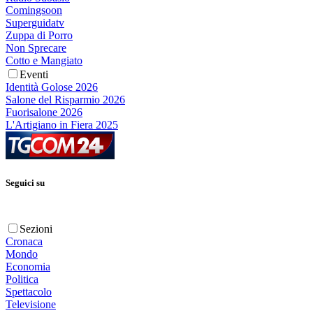
Comingsoon
Superguidatv
Zuppa di Porro
Non Sprecare
Cotto e Mangiato
Eventi
Identità Golose 2026
Salone del Risparmio 2026
Fuorisalone 2026
L'Artigiano in Fiera 2025
Seguici su
Sezioni
Cronaca
Mondo
Economia
Politica
Spettacolo
Televisione