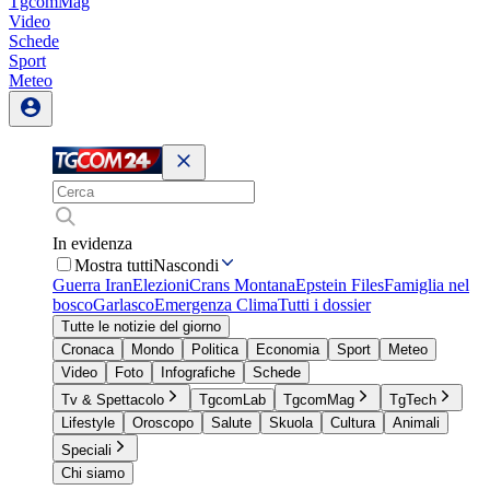
TgcomMag
Video
Schede
Sport
Meteo
In evidenza
Mostra tutti
Nascondi
Guerra Iran
Elezioni
Crans Montana
Epstein Files
Famiglia nel
bosco
Garlasco
Emergenza Clima
Tutti i dossier
Tutte le notizie del giorno
Cronaca
Mondo
Politica
Economia
Sport
Meteo
Video
Foto
Infografiche
Schede
Tv & Spettacolo
TgcomLab
TgcomMag
TgTech
Lifestyle
Oroscopo
Salute
Skuola
Cultura
Animali
Speciali
Chi siamo