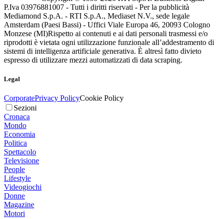
P.Iva 03976881007 - Tutti i diritti riservati - Per la pubblicità
Mediamond S.p.A. - RTI S.p.A., Mediaset N.V., sede legale
Amsterdam (Paesi Bassi) - Uffici Viale Europa 46, 20093 Cologno
Monzese (MI)
Rispetto ai contenuti e ai dati personali trasmessi e/o
riprodotti è vietata ogni utilizzazione funzionale all’addestramento di
sistemi di intelligenza artificiale generativa. È altresì fatto divieto
espresso di utilizzare mezzi automatizzati di data scraping.
Legal
Corporate
Privacy Policy
Cookie Policy
Sezioni
Cronaca
Mondo
Economia
Politica
Spettacolo
Televisione
People
Lifestyle
Videogiochi
Donne
Magazine
Motori