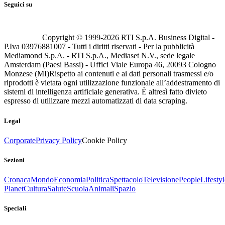
Seguici su
Copyright © 1999-
2026
RTI S.p.A. Business Digital -
P.Iva 03976881007 - Tutti i diritti riservati - Per la pubblicità
Mediamond S.p.A. - RTI S.p.A., Mediaset N.V., sede legale
Amsterdam (Paesi Bassi) - Uffici Viale Europa 46, 20093 Cologno
Monzese (MI)
Rispetto ai contenuti e ai dati personali trasmessi e/o
riprodotti è vietata ogni utilizzazione funzionale all’addestramento di
sistemi di intelligenza artificiale generativa. È altresì fatto divieto
espresso di utilizzare mezzi automatizzati di data scraping.
Legal
Corporate
Privacy Policy
Cookie Policy
Sezioni
Cronaca
Mondo
Economia
Politica
Spettacolo
Televisione
People
Lifestyl
Planet
Cultura
Salute
Scuola
Animali
Spazio
Speciali