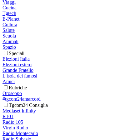
Viaggi
Cucina
Tgtech
E-Planet
Cultura
Salute
Scuola
Animali
Spazio
Speciali
Elezioni Italia
Elezioni estero
Grande Fratello
L'isola dei famosi
Amici
Rubriche
Oroscopo
#tgcom24amarcord
Tgcom24 Consiglia
Mediaset Infinity
R101
Radio 105
Virgin Radio
Radio Montecarlo
Radio Subasio