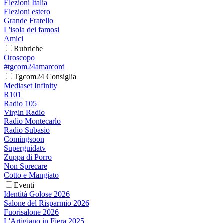
Elezioni Italia
Elezioni estero
Grande Fratello
L'isola dei famosi
Amici
Rubriche
Oroscopo
#tgcom24amarcord
Tgcom24 Consiglia
Mediaset Infinity
R101
Radio 105
Virgin Radio
Radio Montecarlo
Radio Subasio
Comingsoon
Superguidatv
Zuppa di Porro
Non Sprecare
Cotto e Mangiato
Eventi
Identità Golose 2026
Salone del Risparmio 2026
Fuorisalone 2026
L'Artigiano in Fiera 2025