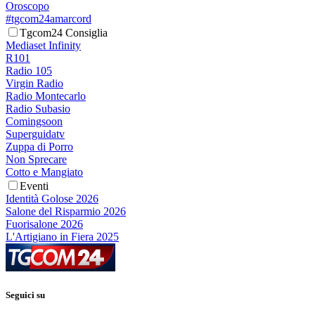
Oroscopo
#tgcom24amarcord
Tgcom24 Consiglia
Mediaset Infinity
R101
Radio 105
Virgin Radio
Radio Montecarlo
Radio Subasio
Comingsoon
Superguidatv
Zuppa di Porro
Non Sprecare
Cotto e Mangiato
Eventi
Identità Golose 2026
Salone del Risparmio 2026
Fuorisalone 2026
L'Artigiano in Fiera 2025
Seguici su