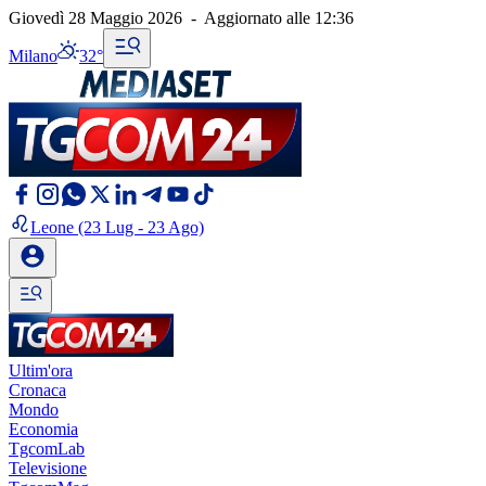
Giovedì 28 Maggio 2026
-
Aggiornato alle
12:36
Milano
32°
Leone
(23 Lug - 23 Ago)
Ultim'ora
Cronaca
Mondo
Economia
TgcomLab
Televisione