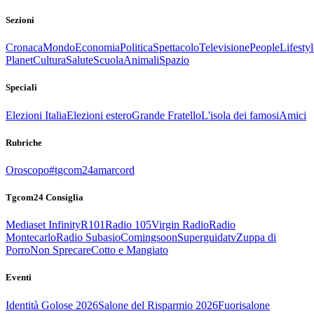
Sezioni
Cronaca
Mondo
Economia
Politica
Spettacolo
Televisione
People
Lifestyl
Planet
Cultura
Salute
Scuola
Animali
Spazio
Speciali
Elezioni Italia
Elezioni estero
Grande Fratello
L'isola dei famosi
Amici
Rubriche
Oroscopo
#tgcom24amarcord
Tgcom24 Consiglia
Mediaset Infinity
R101
Radio 105
Virgin Radio
Radio
Montecarlo
Radio Subasio
Comingsoon
Superguidatv
Zuppa di
Porro
Non Sprecare
Cotto e Mangiato
Eventi
Identità Golose 2026
Salone del Risparmio 2026
Fuorisalone