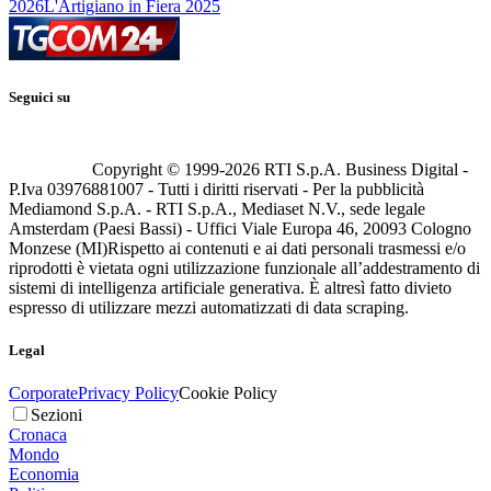
2026
L'Artigiano in Fiera 2025
Seguici su
Copyright © 1999-
2026
RTI S.p.A. Business Digital -
P.Iva 03976881007 - Tutti i diritti riservati - Per la pubblicità
Mediamond S.p.A. - RTI S.p.A., Mediaset N.V., sede legale
Amsterdam (Paesi Bassi) - Uffici Viale Europa 46, 20093 Cologno
Monzese (MI)
Rispetto ai contenuti e ai dati personali trasmessi e/o
riprodotti è vietata ogni utilizzazione funzionale all’addestramento di
sistemi di intelligenza artificiale generativa. È altresì fatto divieto
espresso di utilizzare mezzi automatizzati di data scraping.
Legal
Corporate
Privacy Policy
Cookie Policy
Sezioni
Cronaca
Mondo
Economia