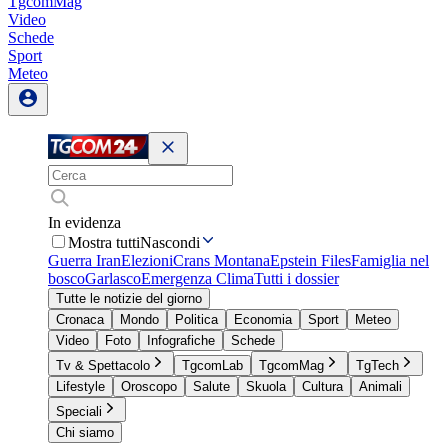
TgcomMag
Video
Schede
Sport
Meteo
In evidenza
Mostra tutti
Nascondi
Guerra Iran
Elezioni
Crans Montana
Epstein Files
Famiglia nel
bosco
Garlasco
Emergenza Clima
Tutti i dossier
Tutte le notizie del giorno
Cronaca
Mondo
Politica
Economia
Sport
Meteo
Video
Foto
Infografiche
Schede
Tv & Spettacolo
TgcomLab
TgcomMag
TgTech
Lifestyle
Oroscopo
Salute
Skuola
Cultura
Animali
Speciali
Chi siamo