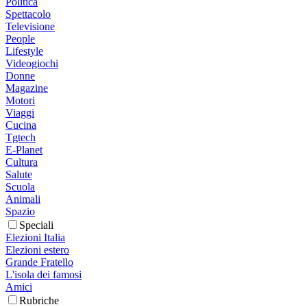
Politica
Spettacolo
Televisione
People
Lifestyle
Videogiochi
Donne
Magazine
Motori
Viaggi
Cucina
Tgtech
E-Planet
Cultura
Salute
Scuola
Animali
Spazio
Speciali
Elezioni Italia
Elezioni estero
Grande Fratello
L'isola dei famosi
Amici
Rubriche