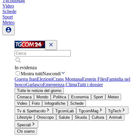
TgcomMag
Video
Schede
Sport
Meteo
In evidenza
Mostra tutti
Nascondi
Guerra Iran
Elezioni
Crans Montana
Epstein Files
Famiglia nel
bosco
Garlasco
Emergenza Clima
Tutti i dossier
Tutte le notizie del giorno
Cronaca
Mondo
Politica
Economia
Sport
Meteo
Video
Foto
Infografiche
Schede
Tv & Spettacolo
TgcomLab
TgcomMag
TgTech
Lifestyle
Oroscopo
Salute
Skuola
Cultura
Animali
Speciali
Chi siamo