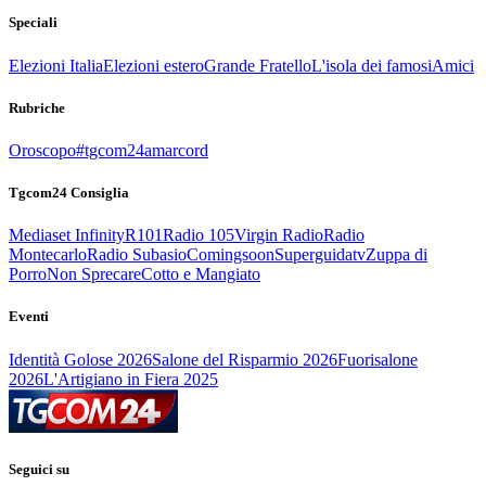
Speciali
Elezioni Italia
Elezioni estero
Grande Fratello
L'isola dei famosi
Amici
Rubriche
Oroscopo
#tgcom24amarcord
Tgcom24 Consiglia
Mediaset Infinity
R101
Radio 105
Virgin Radio
Radio
Montecarlo
Radio Subasio
Comingsoon
Superguidatv
Zuppa di
Porro
Non Sprecare
Cotto e Mangiato
Eventi
Identità Golose 2026
Salone del Risparmio 2026
Fuorisalone
2026
L'Artigiano in Fiera 2025
Seguici su