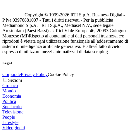
Copyright © 1999-
2026
RTI S.p.A. Business Digital -
P.Iva 03976881007 - Tutti i diritti riservati - Per la pubblicità
Mediamond S.p.A. - RTI S.p.A., Mediaset N.V., sede legale
Amsterdam (Paesi Bassi) - Uffici Viale Europa 46, 20093 Cologno
Monzese (MI)
Rispetto ai contenuti e ai dati personali trasmessi e/o
riprodotti è vietata ogni utilizzazione funzionale all’addestramento di
sistemi di intelligenza artificiale generativa. È altresì fatto divieto
espresso di utilizzare mezzi automatizzati di data scraping.
Legal
Corporate
Privacy Policy
Cookie Policy
Sezioni
Cronaca
Mondo
Economia
Politica
Spettacolo
Televisione
People
Lifestyle
Videogiochi