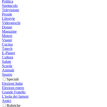
Politica
Spettacolo
Televisione
People
Lifestyle
Videogiochi
Donne
Magazine
Motori
Viaggi
Cucina
Tgtech
E-Planet
Cultura
Salute
Scuola
Animali
Spazio
Speciali
Elezioni Italia
Elezioni estero
Grande Fratello
L'isola dei famosi
Amici
Rubriche