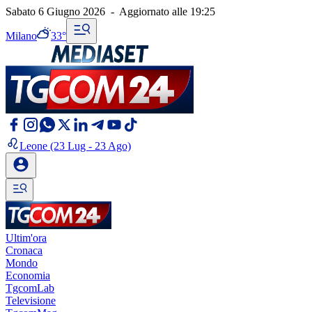
Sabato 6 Giugno 2026
-
Aggiornato alle
19:25
Milano
33°
Leone
(23 Lug - 23 Ago)
Ultim'ora
Cronaca
Mondo
Economia
TgcomLab
Televisione