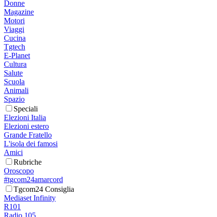
Donne
Magazine
Motori
Viaggi
Cucina
Tgtech
E-Planet
Cultura
Salute
Scuola
Animali
Spazio
Speciali
Elezioni Italia
Elezioni estero
Grande Fratello
L'isola dei famosi
Amici
Rubriche
Oroscopo
#tgcom24amarcord
Tgcom24 Consiglia
Mediaset Infinity
R101
Radio 105