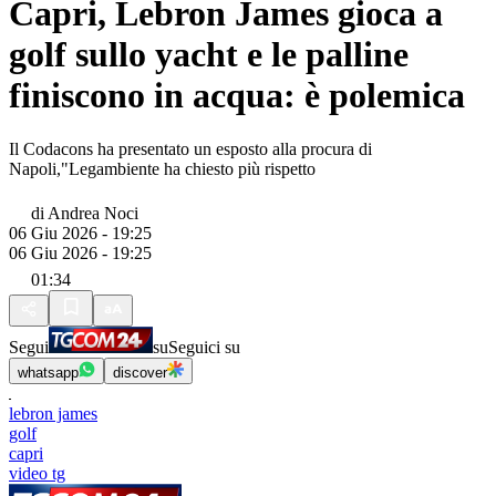
Capri, Lebron James gioca a
golf sullo yacht e le palline
finiscono in acqua: è polemica
Il Codacons ha presentato un esposto alla procura di
Napoli,"Legambiente ha chiesto più rispetto
di
Andrea Noci
06 Giu 2026 - 19:25
06 Giu 2026 - 19:25
01:34
Segui
su
Seguici su
whatsapp
discover
lebron james
golf
capri
video tg