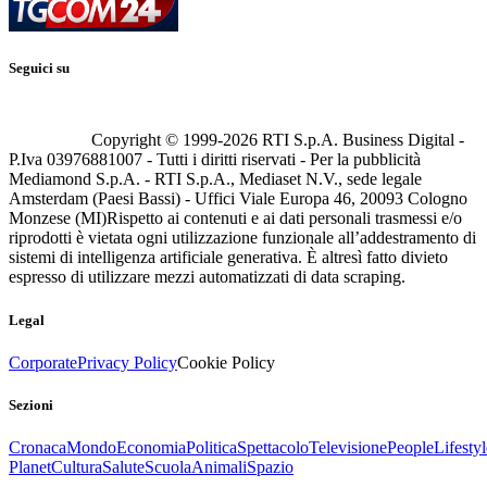
Seguici su
Copyright © 1999-
2026
RTI S.p.A. Business Digital -
P.Iva 03976881007 - Tutti i diritti riservati - Per la pubblicità
Mediamond S.p.A. - RTI S.p.A., Mediaset N.V., sede legale
Amsterdam (Paesi Bassi) - Uffici Viale Europa 46, 20093 Cologno
Monzese (MI)
Rispetto ai contenuti e ai dati personali trasmessi e/o
riprodotti è vietata ogni utilizzazione funzionale all’addestramento di
sistemi di intelligenza artificiale generativa. È altresì fatto divieto
espresso di utilizzare mezzi automatizzati di data scraping.
Legal
Corporate
Privacy Policy
Cookie Policy
Sezioni
Cronaca
Mondo
Economia
Politica
Spettacolo
Televisione
People
Lifestyl
Planet
Cultura
Salute
Scuola
Animali
Spazio