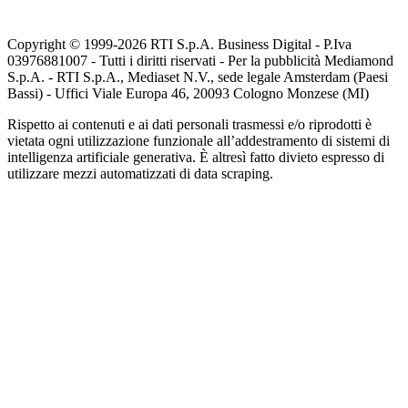
Copyright © 1999-
2026
RTI S.p.A. Business Digital - P.Iva
03976881007 - Tutti i diritti riservati - Per la pubblicità Mediamond
S.p.A. - RTI S.p.A., Mediaset N.V., sede legale Amsterdam (Paesi
Bassi) - Uffici Viale Europa 46, 20093 Cologno Monzese (MI)
Rispetto ai contenuti e ai dati personali trasmessi e/o riprodotti è
vietata ogni utilizzazione funzionale all’addestramento di sistemi di
intelligenza artificiale generativa. È altresì fatto divieto espresso di
utilizzare mezzi automatizzati di data scraping.