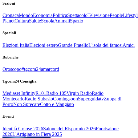
Sezioni
Cronaca
Mondo
Economia
Politica
Spettacolo
Televisione
People
Lifestyl
Planet
Cultura
Salute
Scuola
Animali
Spazio
Speciali
Elezioni Italia
Elezioni estero
Grande Fratello
L'isola dei famosi
Amici
Rubriche
Oroscopo
#tgcom24amarcord
Tgcom24 Consiglia
Mediaset Infinity
R101
Radio 105
Virgin Radio
Radio
Montecarlo
Radio Subasio
Comingsoon
Superguidatv
Zuppa di
Porro
Non Sprecare
Cotto e Mangiato
Eventi
Identità Golose 2026
Salone del Risparmio 2026
Fuorisalone
2026
L'Artigiano in Fiera 2025