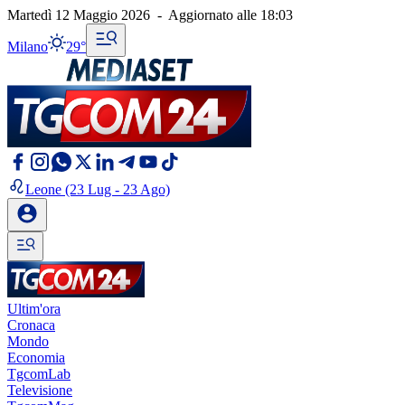
Martedì 12 Maggio 2026
-
Aggiornato alle
18:03
Milano
29°
Leone
(23 Lug - 23 Ago)
Ultim'ora
Cronaca
Mondo
Economia
TgcomLab
Televisione