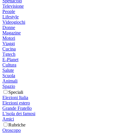
Spettacolo
Televisione
People
Lifestyle
Videogiochi
Donne
Magazine
Motori
Viaggi
Cucina
Tgtech
E-Planet
Cultura
Salute
Scuola
Animali
Spazio
Speciali
Elezioni Italia
Elezioni estero
Grande Fratello
L'isola dei famosi
Amici
Rubriche
Oroscopo