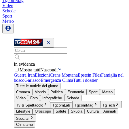
TgcomMag
Video
Schede
Sport
Meteo
In evidenza
Mostra tutti
Nascondi
Guerra Iran
Elezioni
Crans Montana
Epstein Files
Famiglia nel
bosco
Garlasco
Emergenza Clima
Tutti i dossier
Tutte le notizie del giorno
Cronaca
Mondo
Politica
Economia
Sport
Meteo
Video
Foto
Infografiche
Schede
Tv & Spettacolo
TgcomLab
TgcomMag
TgTech
Lifestyle
Oroscopo
Salute
Skuola
Cultura
Animali
Speciali
Chi siamo