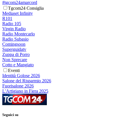
#tgcom24amarcord
Tgcom24 Consiglia
Mediaset Infinity
R101
Radio 105
Virgin Radio
Radio Montecarlo
Radio Subasio
Comingsoon
Superguidatv
Zuppa di Porro
Non Sprecare
Cotto e Mangiato
Eventi
Identità Golose 2026
Salone del Risparmio 2026
Fuorisalone 2026
L'Artigiano in Fiera 2025
Seguici su