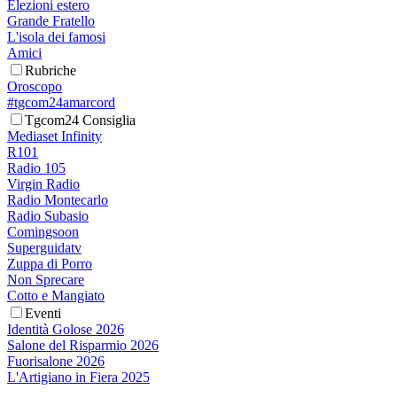
Elezioni estero
Grande Fratello
L'isola dei famosi
Amici
Rubriche
Oroscopo
#tgcom24amarcord
Tgcom24 Consiglia
Mediaset Infinity
R101
Radio 105
Virgin Radio
Radio Montecarlo
Radio Subasio
Comingsoon
Superguidatv
Zuppa di Porro
Non Sprecare
Cotto e Mangiato
Eventi
Identità Golose 2026
Salone del Risparmio 2026
Fuorisalone 2026
L'Artigiano in Fiera 2025