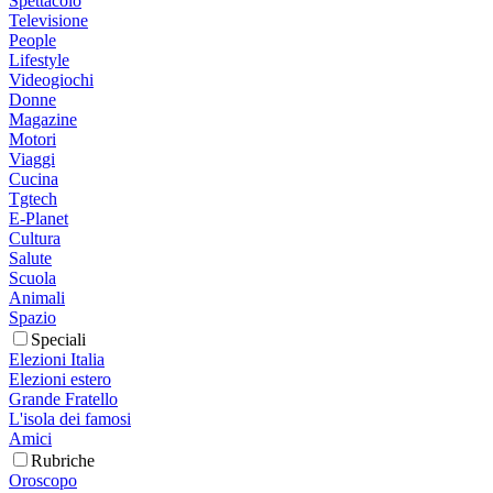
Spettacolo
Televisione
People
Lifestyle
Videogiochi
Donne
Magazine
Motori
Viaggi
Cucina
Tgtech
E-Planet
Cultura
Salute
Scuola
Animali
Spazio
Speciali
Elezioni Italia
Elezioni estero
Grande Fratello
L'isola dei famosi
Amici
Rubriche
Oroscopo