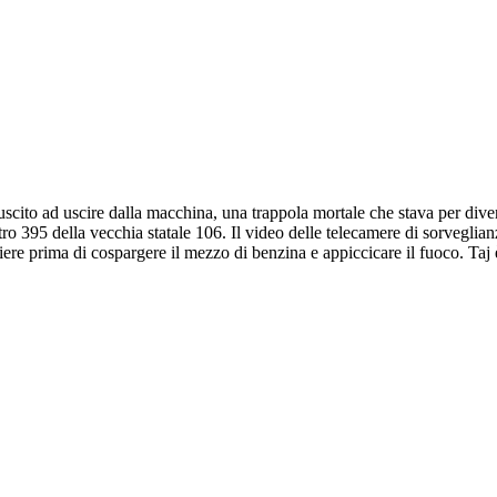
 riuscito ad uscire dalla macchina, una trappola mortale che stava per div
o 395 della vecchia statale 106. Il video delle telecamere di sorveglianz
iere prima di cospargere il mezzo di benzina e appiccicare il fuoco. Taj 