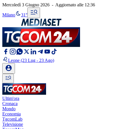
Mercoledì 3 Giugno 2026
-
Aggiornato alle
12:36
Milano
31°
Leone
(23 Lug - 23 Ago)
Ultim'ora
Cronaca
Mondo
Economia
TgcomLab
Televisione