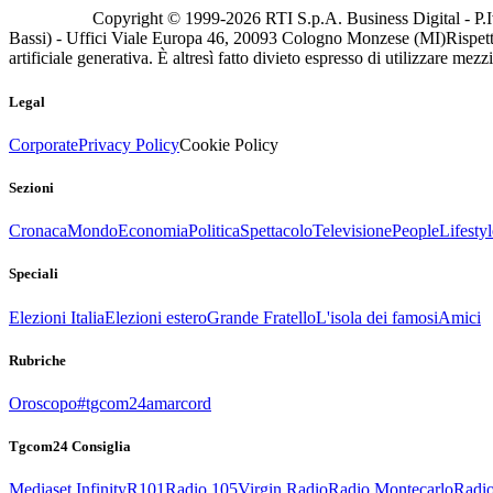
Copyright © 1999-
2026
RTI S.p.A. Business Digital - P.I
Bassi) - Uffici Viale Europa 46, 20093 Cologno Monzese (MI)
Rispett
artificiale generativa. È altresì fatto divieto espresso di utilizzare mez
Legal
Corporate
Privacy Policy
Cookie Policy
Sezioni
Cronaca
Mondo
Economia
Politica
Spettacolo
Televisione
People
Lifestyl
Speciali
Elezioni Italia
Elezioni estero
Grande Fratello
L'isola dei famosi
Amici
Rubriche
Oroscopo
#tgcom24amarcord
Tgcom24 Consiglia
Mediaset Infinity
R101
Radio 105
Virgin Radio
Radio Montecarlo
Radio