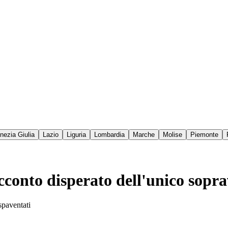
enezia Giulia
Lazio
Liguria
Lombardia
Marche
Molise
Piemonte
racconto disperato dell'unico sop
 spaventati