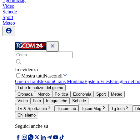
TgcomMag
Video
Schede
Sport
Meteo
In evidenza
Mostra tutti
Nascondi
Guerra Iran
Elezioni
Crans Montana
Epstein Files
Famiglia nel b
Tutte le notizie del giorno
Cronaca
Mondo
Politica
Economia
Sport
Meteo
Video
Foto
Infografiche
Schede
Tv & Spettacolo
TgcomLab
TgcomMag
TgTech
Lif
Chi siamo
Seguici anche su