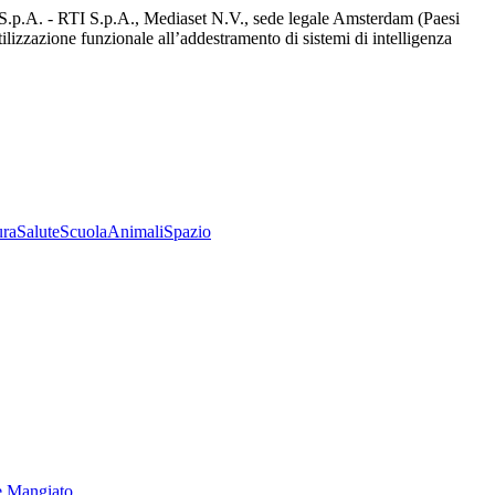
d S.p.A. - RTI S.p.A., Mediaset N.V., sede legale Amsterdam (Paesi
utilizzazione funzionale all’addestramento di sistemi di intelligenza
ura
Salute
Scuola
Animali
Spazio
e Mangiato