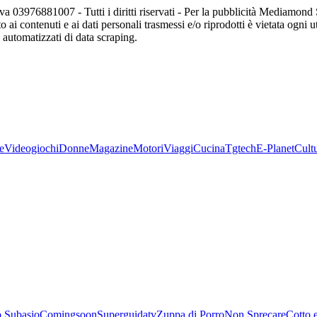
va 03976881007 - Tutti i diritti riservati - Per la pubblicità Mediamon
o ai contenuti e ai dati personali trasmessi e/o riprodotti è vietata ogni 
zi automatizzati di data scraping.
e
Videogiochi
Donne
Magazine
Motori
Viaggi
Cucina
Tgtech
E-Planet
Cult
 Subasio
Comingsoon
Superguidatv
Zuppa di Porro
Non Sprecare
Cotto 