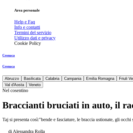
Area personale
Help e Faq
Info e contatti
Termini del servizio
Utilizzo dati e privacy
Cookie Policy
Cronaca
Cronaca
Abruzzo
Basilicata
Calabria
Campania
Emilia Romagna
Friuli V
Val d'Aosta
Veneto
Nel cosentino
Braccianti bruciati in auto, il 
Taj si presenta così:"bende e fasciature, le braccia ustionate, gli occhi
di
Alessandra Rolla