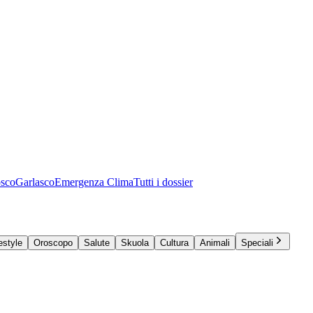
osco
Garlasco
Emergenza Clima
Tutti i dossier
estyle
Oroscopo
Salute
Skuola
Cultura
Animali
Speciali