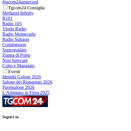
#tgcom24amarcord
Tgcom24 Consiglia
Mediaset Infinity
R101
Radio 105
Virgin Radio
Radio Montecarlo
Radio Subasio
Comingsoon
Superguidatv
Zuppa di Porro
Non Sprecare
Cotto e Mangiato
Eventi
Identità Golose 2026
Salone del Risparmio 2026
Fuorisalone 2026
L'Artigiano in Fiera 2025
Seguici su