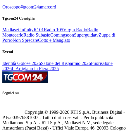
Oroscopo
#tgcom24amarcord
Tgcom24 Consiglia
Mediaset Infinity
R101
Radio 105
Virgin Radio
Radio
Montecarlo
Radio Subasio
Comingsoon
Superguidatv
Zuppa di
Porro
Non Sprecare
Cotto e Mangiato
Eventi
Identità Golose 2026
Salone del Risparmio 2026
Fuorisalone
2026
L'Artigiano in Fiera 2025
Seguici su
Copyright © 1999-
2026
RTI S.p.A. Business Digital -
P.Iva 03976881007 - Tutti i diritti riservati - Per la pubblicità
Mediamond S.p.A. - RTI S.p.A., Mediaset N.V., sede legale
Amsterdam (Paesi Bassi) - Uffici Viale Europa 46, 20093 Cologno