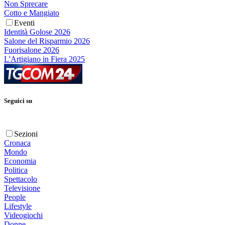
Non Sprecare
Cotto e Mangiato
Eventi
Identità Golose 2026
Salone del Risparmio 2026
Fuorisalone 2026
L'Artigiano in Fiera 2025
Seguici su
Sezioni
Cronaca
Mondo
Economia
Politica
Spettacolo
Televisione
People
Lifestyle
Videogiochi
Donne