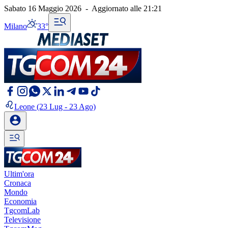
Sabato 16 Maggio 2026
-
Aggiornato alle
21:21
Milano
33°
Leone
(23 Lug - 23 Ago)
Ultim'ora
Cronaca
Mondo
Economia
TgcomLab
Televisione