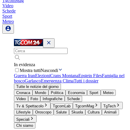
TgcomMag
Video
Schede
Sport
Meteo
In evidenza
Mostra tutti
Nascondi
Guerra Iran
Elezioni
Crans Montana
Epstein Files
Famiglia nel
bosco
Garlasco
Emergenza Clima
Tutti i dossier
Tutte le notizie del giorno
Cronaca
Mondo
Politica
Economia
Sport
Meteo
Video
Foto
Infografiche
Schede
Tv & Spettacolo
TgcomLab
TgcomMag
TgTech
Lifestyle
Oroscopo
Salute
Skuola
Cultura
Animali
Speciali
Chi siamo