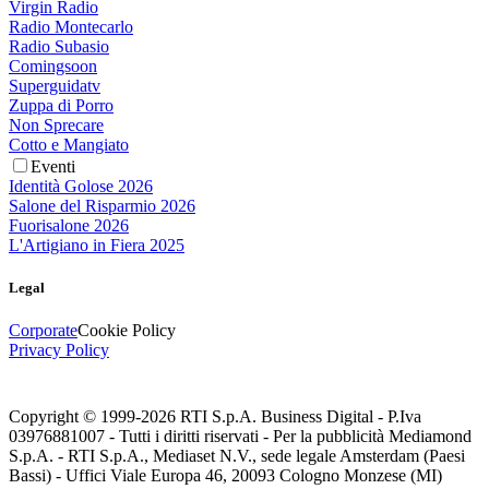
Virgin Radio
Radio Montecarlo
Radio Subasio
Comingsoon
Superguidatv
Zuppa di Porro
Non Sprecare
Cotto e Mangiato
Eventi
Identità Golose 2026
Salone del Risparmio 2026
Fuorisalone 2026
L'Artigiano in Fiera 2025
Legal
Corporate
Cookie Policy
Privacy Policy
Copyright © 1999-
2026
RTI S.p.A. Business Digital - P.Iva
03976881007 - Tutti i diritti riservati - Per la pubblicità Mediamond
S.p.A. - RTI S.p.A., Mediaset N.V., sede legale Amsterdam (Paesi
Bassi) - Uffici Viale Europa 46, 20093 Cologno Monzese (MI)