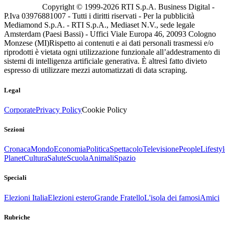
Copyright © 1999-
2026
RTI S.p.A. Business Digital -
P.Iva 03976881007 - Tutti i diritti riservati - Per la pubblicità
Mediamond S.p.A. - RTI S.p.A., Mediaset N.V., sede legale
Amsterdam (Paesi Bassi) - Uffici Viale Europa 46, 20093 Cologno
Monzese (MI)
Rispetto ai contenuti e ai dati personali trasmessi e/o
riprodotti è vietata ogni utilizzazione funzionale all’addestramento di
sistemi di intelligenza artificiale generativa. È altresì fatto divieto
espresso di utilizzare mezzi automatizzati di data scraping.
Legal
Corporate
Privacy Policy
Cookie Policy
Sezioni
Cronaca
Mondo
Economia
Politica
Spettacolo
Televisione
People
Lifestyl
Planet
Cultura
Salute
Scuola
Animali
Spazio
Speciali
Elezioni Italia
Elezioni estero
Grande Fratello
L'isola dei famosi
Amici
Rubriche