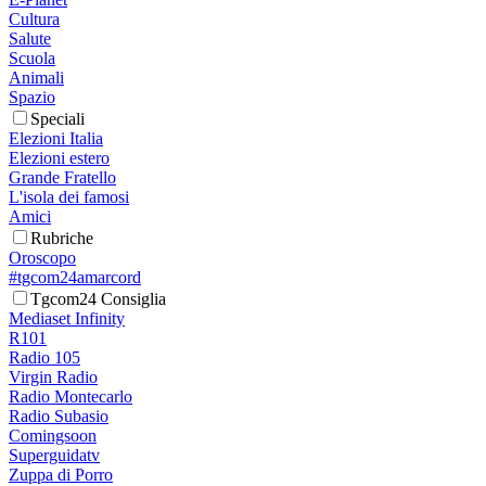
Cultura
Salute
Scuola
Animali
Spazio
Speciali
Elezioni Italia
Elezioni estero
Grande Fratello
L'isola dei famosi
Amici
Rubriche
Oroscopo
#tgcom24amarcord
Tgcom24 Consiglia
Mediaset Infinity
R101
Radio 105
Virgin Radio
Radio Montecarlo
Radio Subasio
Comingsoon
Superguidatv
Zuppa di Porro