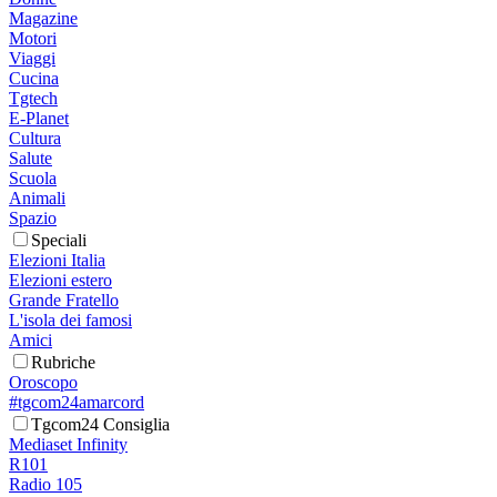
Magazine
Motori
Viaggi
Cucina
Tgtech
E-Planet
Cultura
Salute
Scuola
Animali
Spazio
Speciali
Elezioni Italia
Elezioni estero
Grande Fratello
L'isola dei famosi
Amici
Rubriche
Oroscopo
#tgcom24amarcord
Tgcom24 Consiglia
Mediaset Infinity
R101
Radio 105