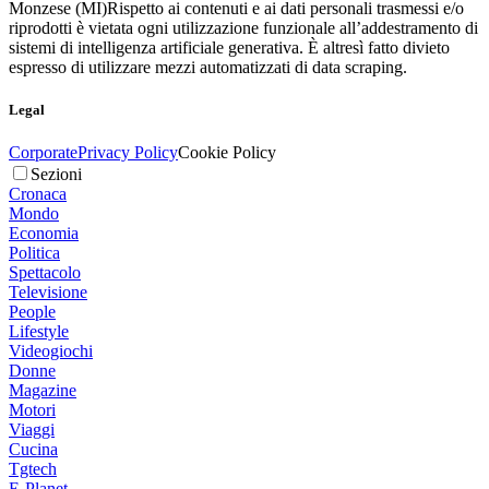
Monzese (MI)
Rispetto ai contenuti e ai dati personali trasmessi e/o
riprodotti è vietata ogni utilizzazione funzionale all’addestramento di
sistemi di intelligenza artificiale generativa. È altresì fatto divieto
espresso di utilizzare mezzi automatizzati di data scraping.
Legal
Corporate
Privacy Policy
Cookie Policy
Sezioni
Cronaca
Mondo
Economia
Politica
Spettacolo
Televisione
People
Lifestyle
Videogiochi
Donne
Magazine
Motori
Viaggi
Cucina
Tgtech
E-Planet