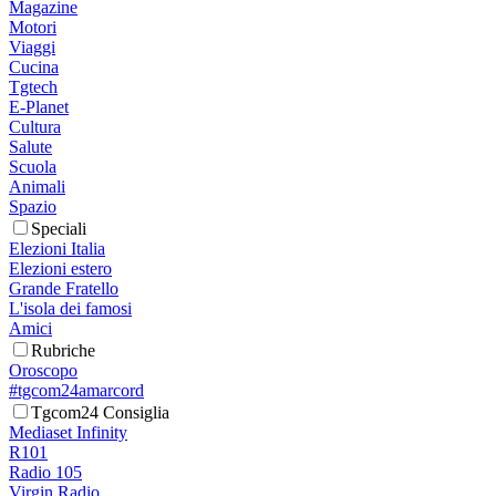
Magazine
Motori
Viaggi
Cucina
Tgtech
E-Planet
Cultura
Salute
Scuola
Animali
Spazio
Speciali
Elezioni Italia
Elezioni estero
Grande Fratello
L'isola dei famosi
Amici
Rubriche
Oroscopo
#tgcom24amarcord
Tgcom24 Consiglia
Mediaset Infinity
R101
Radio 105
Virgin Radio