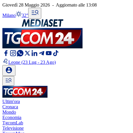
Giovedì 28 Maggio 2026
-
Aggiornato alle
13:08
Milano
32°
Leone
(23 Lug - 23 Ago)
Ultim'ora
Cronaca
Mondo
Economia
TgcomLab
Televisione