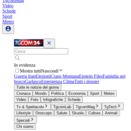
TgcomMag
Video
Schede
Sport
Meteo
In evidenza
Mostra tutti
Nascondi
Guerra Iran
Elezioni
Crans Montana
Epstein Files
Famiglia nel
bosco
Garlasco
Emergenza Clima
Tutti i dossier
Tutte le notizie del giorno
Cronaca
Mondo
Politica
Economia
Sport
Meteo
Video
Foto
Infografiche
Schede
Tv & Spettacolo
TgcomLab
TgcomMag
TgTech
Lifestyle
Oroscopo
Salute
Skuola
Cultura
Animali
Speciali
Chi siamo