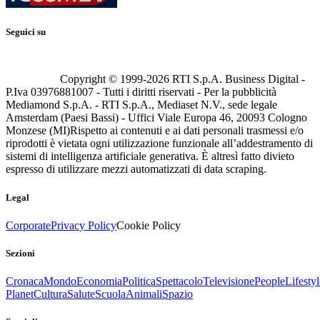
Seguici su
Copyright © 1999-
2026
RTI S.p.A. Business Digital -
P.Iva 03976881007 - Tutti i diritti riservati - Per la pubblicità
Mediamond S.p.A. - RTI S.p.A., Mediaset N.V., sede legale
Amsterdam (Paesi Bassi) - Uffici Viale Europa 46, 20093 Cologno
Monzese (MI)
Rispetto ai contenuti e ai dati personali trasmessi e/o
riprodotti è vietata ogni utilizzazione funzionale all’addestramento di
sistemi di intelligenza artificiale generativa. È altresì fatto divieto
espresso di utilizzare mezzi automatizzati di data scraping.
Legal
Corporate
Privacy Policy
Cookie Policy
Sezioni
Cronaca
Mondo
Economia
Politica
Spettacolo
Televisione
People
Lifestyl
Planet
Cultura
Salute
Scuola
Animali
Spazio