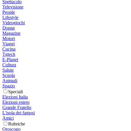
Spettacolo
Televisione
People
Lifestyle
Videogiochi
Donne
Magazine
Motori
Viaggi
Cucina
Tgtech
E-Planet
Cultura
Salute
Scuola
Animali
Spazio
Speciali
Elezioni Italia
Elezioni estero
Grande Fratello
L'isola dei famosi
Amici
Rubriche
Oroscopo