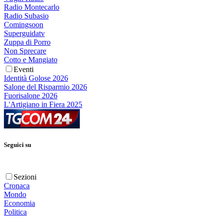
Radio Montecarlo
Radio Subasio
Comingsoon
Superguidatv
Zuppa di Porro
Non Sprecare
Cotto e Mangiato
Eventi
Identità Golose 2026
Salone del Risparmio 2026
Fuorisalone 2026
L'Artigiano in Fiera 2025
Seguici su
Sezioni
Cronaca
Mondo
Economia
Politica