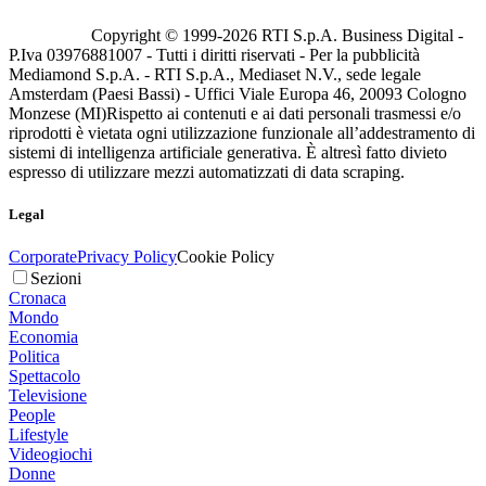
Copyright © 1999-
2026
RTI S.p.A. Business Digital -
P.Iva 03976881007 - Tutti i diritti riservati - Per la pubblicità
Mediamond S.p.A. - RTI S.p.A., Mediaset N.V., sede legale
Amsterdam (Paesi Bassi) - Uffici Viale Europa 46, 20093 Cologno
Monzese (MI)
Rispetto ai contenuti e ai dati personali trasmessi e/o
riprodotti è vietata ogni utilizzazione funzionale all’addestramento di
sistemi di intelligenza artificiale generativa. È altresì fatto divieto
espresso di utilizzare mezzi automatizzati di data scraping.
Legal
Corporate
Privacy Policy
Cookie Policy
Sezioni
Cronaca
Mondo
Economia
Politica
Spettacolo
Televisione
People
Lifestyle
Videogiochi
Donne