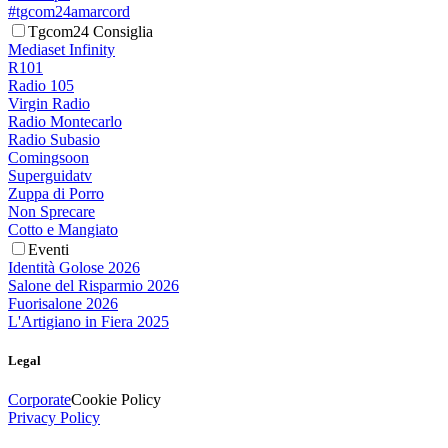
#tgcom24amarcord
Tgcom24 Consiglia
Mediaset Infinity
R101
Radio 105
Virgin Radio
Radio Montecarlo
Radio Subasio
Comingsoon
Superguidatv
Zuppa di Porro
Non Sprecare
Cotto e Mangiato
Eventi
Identità Golose 2026
Salone del Risparmio 2026
Fuorisalone 2026
L'Artigiano in Fiera 2025
Legal
Corporate
Cookie Policy
Privacy Policy