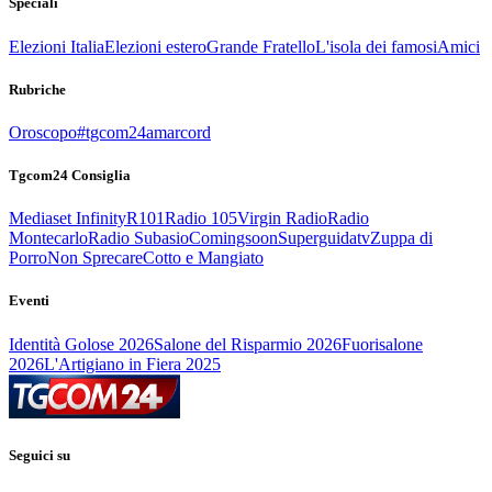
Speciali
Elezioni Italia
Elezioni estero
Grande Fratello
L'isola dei famosi
Amici
Rubriche
Oroscopo
#tgcom24amarcord
Tgcom24 Consiglia
Mediaset Infinity
R101
Radio 105
Virgin Radio
Radio
Montecarlo
Radio Subasio
Comingsoon
Superguidatv
Zuppa di
Porro
Non Sprecare
Cotto e Mangiato
Eventi
Identità Golose 2026
Salone del Risparmio 2026
Fuorisalone
2026
L'Artigiano in Fiera 2025
Seguici su