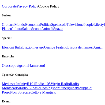
Corporate
Privacy Policy
Cookie Policy
Sezioni
Cronaca
Mondo
Economia
Politica
Spettacolo
Televisione
People
Lifestyl
Planet
Cultura
Salute
Scuola
Animali
Spazio
Speciali
Elezioni Italia
Elezioni estero
Grande Fratello
L'isola dei famosi
Amici
Rubriche
Oroscopo
#tgcom24amarcord
Tgcom24 Consiglia
Mediaset Infinity
R101
Radio 105
Virgin Radio
Radio
Montecarlo
Radio Subasio
Comingsoon
Superguidatv
Zuppa di
Porro
Non Sprecare
Cotto e Mangiato
Eventi