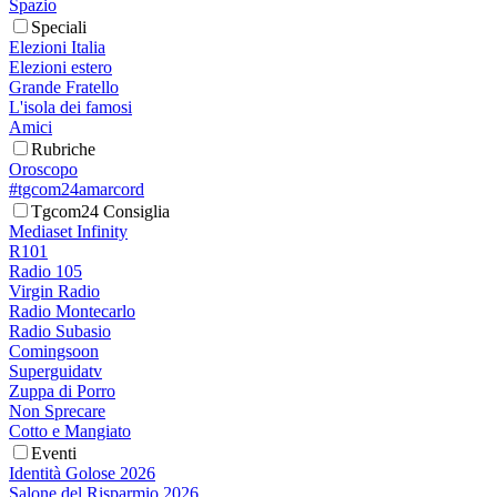
Spazio
Speciali
Elezioni Italia
Elezioni estero
Grande Fratello
L'isola dei famosi
Amici
Rubriche
Oroscopo
#tgcom24amarcord
Tgcom24 Consiglia
Mediaset Infinity
R101
Radio 105
Virgin Radio
Radio Montecarlo
Radio Subasio
Comingsoon
Superguidatv
Zuppa di Porro
Non Sprecare
Cotto e Mangiato
Eventi
Identità Golose 2026
Salone del Risparmio 2026