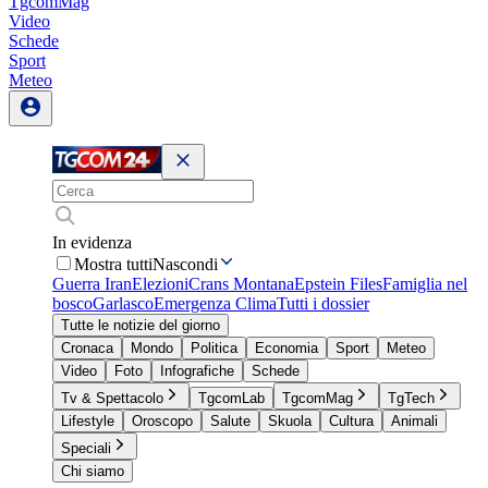
TgcomMag
Video
Schede
Sport
Meteo
In evidenza
Mostra tutti
Nascondi
Guerra Iran
Elezioni
Crans Montana
Epstein Files
Famiglia nel
bosco
Garlasco
Emergenza Clima
Tutti i dossier
Tutte le notizie del giorno
Cronaca
Mondo
Politica
Economia
Sport
Meteo
Video
Foto
Infografiche
Schede
Tv & Spettacolo
TgcomLab
TgcomMag
TgTech
Lifestyle
Oroscopo
Salute
Skuola
Cultura
Animali
Speciali
Chi siamo