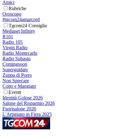
Amici
Rubriche
Oroscopo
#tgcom24amarcord
Tgcom24 Consiglia
Mediaset Infinity
R101
Radio 105
Virgin Radio
Radio Montecarlo
Radio Subasio
Comingsoon
Superguidatv
Zuppa di Porro
Non Sprecare
Cotto e Mangiato
Eventi
Identità Golose 2026
Salone del Risparmio 2026
Fuorisalone 2026
L'Artigiano in Fiera 2025