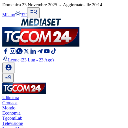
Domenica 23 Novembre 2025
-
Aggiornato alle
20:14
Milano
32°
Leone
(23 Lug - 23 Ago)
Ultim'ora
Cronaca
Mondo
Economia
TgcomLab
Televisione