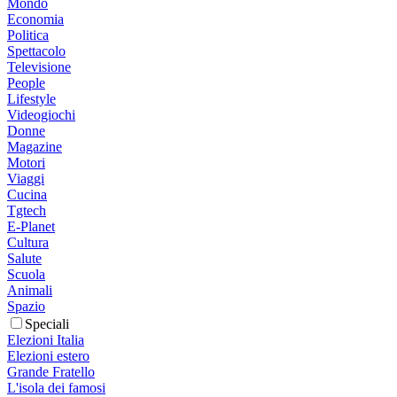
Mondo
Economia
Politica
Spettacolo
Televisione
People
Lifestyle
Videogiochi
Donne
Magazine
Motori
Viaggi
Cucina
Tgtech
E-Planet
Cultura
Salute
Scuola
Animali
Spazio
Speciali
Elezioni Italia
Elezioni estero
Grande Fratello
L'isola dei famosi