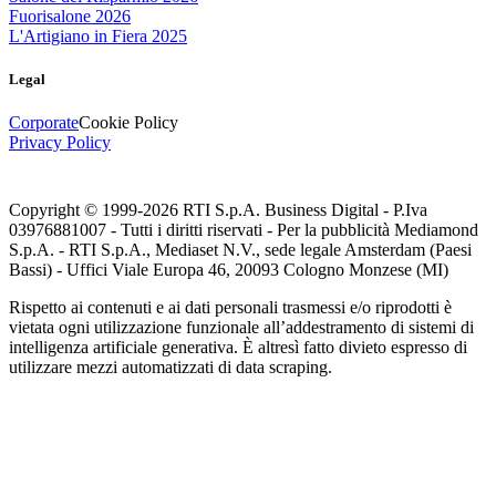
Fuorisalone 2026
L'Artigiano in Fiera 2025
Legal
Corporate
Cookie Policy
Privacy Policy
Copyright © 1999-
2026
RTI S.p.A. Business Digital - P.Iva
03976881007 - Tutti i diritti riservati - Per la pubblicità Mediamond
S.p.A. - RTI S.p.A., Mediaset N.V., sede legale Amsterdam (Paesi
Bassi) - Uffici Viale Europa 46, 20093 Cologno Monzese (MI)
Rispetto ai contenuti e ai dati personali trasmessi e/o riprodotti è
vietata ogni utilizzazione funzionale all’addestramento di sistemi di
intelligenza artificiale generativa. È altresì fatto divieto espresso di
utilizzare mezzi automatizzati di data scraping.