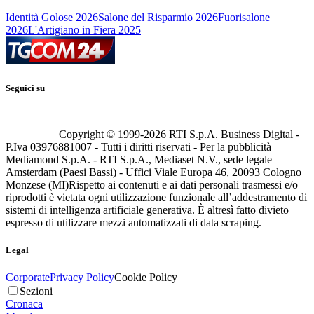
Identità Golose 2026
Salone del Risparmio 2026
Fuorisalone
2026
L'Artigiano in Fiera 2025
Seguici su
Copyright © 1999-
2026
RTI S.p.A. Business Digital -
P.Iva 03976881007 - Tutti i diritti riservati - Per la pubblicità
Mediamond S.p.A. - RTI S.p.A., Mediaset N.V., sede legale
Amsterdam (Paesi Bassi) - Uffici Viale Europa 46, 20093 Cologno
Monzese (MI)
Rispetto ai contenuti e ai dati personali trasmessi e/o
riprodotti è vietata ogni utilizzazione funzionale all’addestramento di
sistemi di intelligenza artificiale generativa. È altresì fatto divieto
espresso di utilizzare mezzi automatizzati di data scraping.
Legal
Corporate
Privacy Policy
Cookie Policy
Sezioni
Cronaca