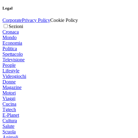
Legal
Corporate
Privacy Policy
Cookie Policy
Sezioni
Cronaca
Mondo
Economia
Politica
Spettacolo
Televisione
People
Lifestyle
Videogiochi
Donne
Magazine
Motori
Viaggi
Cucina
Tgtech
E-Planet
Cultura
Salute
Scuola
Animali