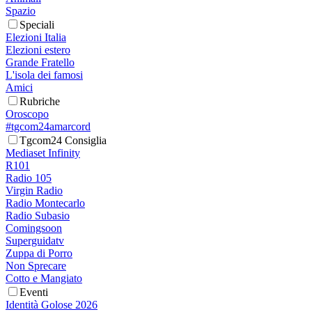
Spazio
Speciali
Elezioni Italia
Elezioni estero
Grande Fratello
L'isola dei famosi
Amici
Rubriche
Oroscopo
#tgcom24amarcord
Tgcom24 Consiglia
Mediaset Infinity
R101
Radio 105
Virgin Radio
Radio Montecarlo
Radio Subasio
Comingsoon
Superguidatv
Zuppa di Porro
Non Sprecare
Cotto e Mangiato
Eventi
Identità Golose 2026