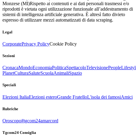
Monzese (MI)
Rispetto ai contenuti e ai dati personali trasmessi e/o
riprodotti è vietata ogni utilizzazione funzionale all’addestramento di
sistemi di intelligenza artificiale generativa. È altresì fatto divieto
espresso di utilizzare mezzi automatizzati di data scraping.
Legal
Corporate
Privacy Policy
Cookie Policy
Sezioni
Cronaca
Mondo
Economia
Politica
Spettacolo
Televisione
People
Lifestyl
Planet
Cultura
Salute
Scuola
Animali
Spazio
Speciali
Elezioni Italia
Elezioni estero
Grande Fratello
L'isola dei famosi
Amici
Rubriche
Oroscopo
#tgcom24amarcord
Tgcom24 Consiglia