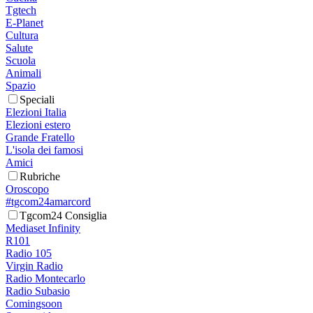
Tgtech
E-Planet
Cultura
Salute
Scuola
Animali
Spazio
Speciali
Elezioni Italia
Elezioni estero
Grande Fratello
L'isola dei famosi
Amici
Rubriche
Oroscopo
#tgcom24amarcord
Tgcom24 Consiglia
Mediaset Infinity
R101
Radio 105
Virgin Radio
Radio Montecarlo
Radio Subasio
Comingsoon