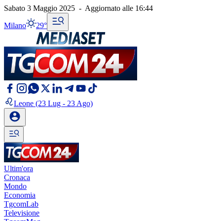
Sabato 3 Maggio 2025
-
Aggiornato alle
16:44
Milano
29°
Leone
(23 Lug - 23 Ago)
Ultim'ora
Cronaca
Mondo
Economia
TgcomLab
Televisione