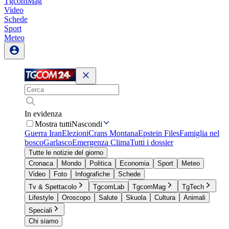
TgcomMag
Video
Schede
Sport
Meteo
In evidenza
Mostra tutti
Nascondi
Guerra Iran
Elezioni
Crans Montana
Epstein Files
Famiglia nel
bosco
Garlasco
Emergenza Clima
Tutti i dossier
Tutte le notizie del giorno
Cronaca
Mondo
Politica
Economia
Sport
Meteo
Video
Foto
Infografiche
Schede
Tv & Spettacolo
TgcomLab
TgcomMag
TgTech
Lifestyle
Oroscopo
Salute
Skuola
Cultura
Animali
Speciali
Chi siamo