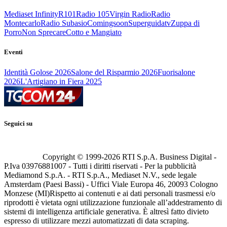
Mediaset Infinity
R101
Radio 105
Virgin Radio
Radio
Montecarlo
Radio Subasio
Comingsoon
Superguidatv
Zuppa di
Porro
Non Sprecare
Cotto e Mangiato
Eventi
Identità Golose 2026
Salone del Risparmio 2026
Fuorisalone
2026
L'Artigiano in Fiera 2025
Seguici su
Copyright © 1999-
2026
RTI S.p.A. Business Digital -
P.Iva 03976881007 - Tutti i diritti riservati - Per la pubblicità
Mediamond S.p.A. - RTI S.p.A., Mediaset N.V., sede legale
Amsterdam (Paesi Bassi) - Uffici Viale Europa 46, 20093 Cologno
Monzese (MI)
Rispetto ai contenuti e ai dati personali trasmessi e/o
riprodotti è vietata ogni utilizzazione funzionale all’addestramento di
sistemi di intelligenza artificiale generativa. È altresì fatto divieto
espresso di utilizzare mezzi automatizzati di data scraping.