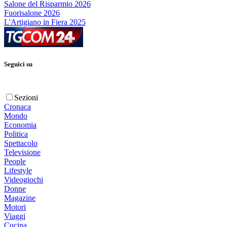
Salone del Risparmio 2026
Fuorisalone 2026
L'Artigiano in Fiera 2025
Seguici su
Sezioni
Cronaca
Mondo
Economia
Politica
Spettacolo
Televisione
People
Lifestyle
Videogiochi
Donne
Magazine
Motori
Viaggi
Cucina