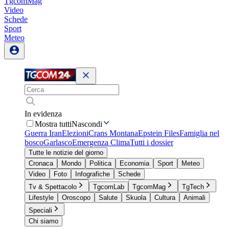
TgcomMag
Video
Schede
Sport
Meteo
In evidenza
Mostra tutti
Nascondi
Guerra Iran
Elezioni
Crans Montana
Epstein Files
Famiglia nel
bosco
Garlasco
Emergenza Clima
Tutti i dossier
Tutte le notizie del giorno
Cronaca
Mondo
Politica
Economia
Sport
Meteo
Video
Foto
Infografiche
Schede
Tv & Spettacolo
TgcomLab
TgcomMag
TgTech
Lifestyle
Oroscopo
Salute
Skuola
Cultura
Animali
Speciali
Chi siamo