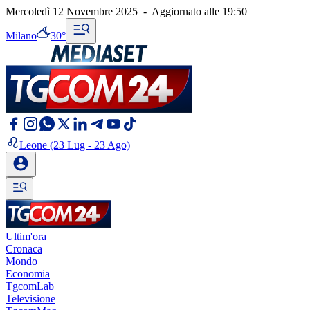
Mercoledì 12 Novembre 2025
-
Aggiornato alle
19:50
Milano
30°
Leone
(23 Lug - 23 Ago)
Ultim'ora
Cronaca
Mondo
Economia
TgcomLab
Televisione