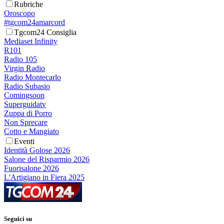
Rubriche
Oroscopo
#tgcom24amarcord
Tgcom24 Consiglia
Mediaset Infinity
R101
Radio 105
Virgin Radio
Radio Montecarlo
Radio Subasio
Comingsoon
Superguidatv
Zuppa di Porro
Non Sprecare
Cotto e Mangiato
Eventi
Identità Golose 2026
Salone del Risparmio 2026
Fuorisalone 2026
L'Artigiano in Fiera 2025
Seguici su