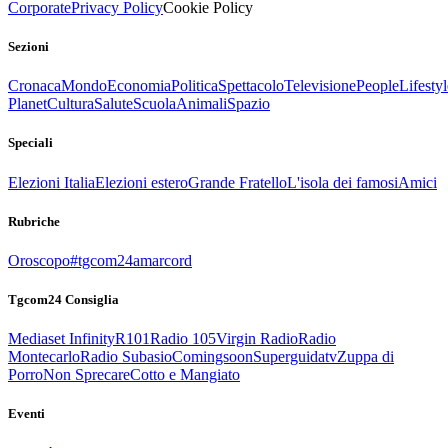
Corporate
Privacy Policy
Cookie Policy
Sezioni
Cronaca
Mondo
Economia
Politica
Spettacolo
Televisione
People
Lifestyl
Planet
Cultura
Salute
Scuola
Animali
Spazio
Speciali
Elezioni Italia
Elezioni estero
Grande Fratello
L'isola dei famosi
Amici
Rubriche
Oroscopo
#tgcom24amarcord
Tgcom24 Consiglia
Mediaset Infinity
R101
Radio 105
Virgin Radio
Radio
Montecarlo
Radio Subasio
Comingsoon
Superguidatv
Zuppa di
Porro
Non Sprecare
Cotto e Mangiato
Eventi