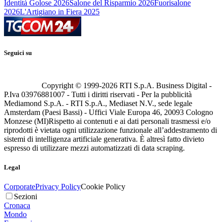
Identità Golose 2026
Salone del Risparmio 2026
Fuorisalone
2026
L'Artigiano in Fiera 2025
Seguici su
Copyright © 1999-
2026
RTI S.p.A. Business Digital -
P.Iva 03976881007 - Tutti i diritti riservati - Per la pubblicità
Mediamond S.p.A. - RTI S.p.A., Mediaset N.V., sede legale
Amsterdam (Paesi Bassi) - Uffici Viale Europa 46, 20093 Cologno
Monzese (MI)
Rispetto ai contenuti e ai dati personali trasmessi e/o
riprodotti è vietata ogni utilizzazione funzionale all’addestramento di
sistemi di intelligenza artificiale generativa. È altresì fatto divieto
espresso di utilizzare mezzi automatizzati di data scraping.
Legal
Corporate
Privacy Policy
Cookie Policy
Sezioni
Cronaca
Mondo