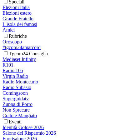
Speciali
Elezioni Italia
Elezioni estero
Grande Fratello
L'isola dei famosi
Amici
Rubriche
Oroscopo
#tgcom24amarcord
Tgcom24 Consiglia
Mediaset Infinity
R101
Radio 105
Virgin Radio
Radio Montecarlo
Radio Subasio
Comingsoon
Superguidatv
Zuppa di Porro
Non Sprecare
Cotto e Mangiato
Eventi
Identità Golose 2026
Salone del Risparmio 2026
Fuorisalone 2026