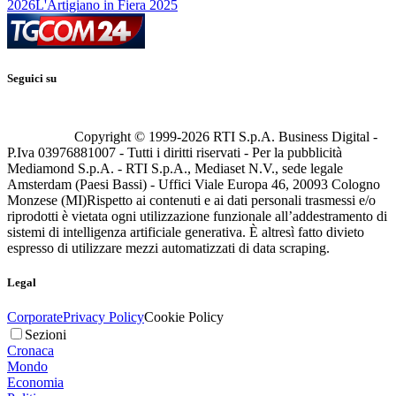
2026
L'Artigiano in Fiera 2025
Seguici su
Copyright © 1999-
2026
RTI S.p.A. Business Digital -
P.Iva 03976881007 - Tutti i diritti riservati - Per la pubblicità
Mediamond S.p.A. - RTI S.p.A., Mediaset N.V., sede legale
Amsterdam (Paesi Bassi) - Uffici Viale Europa 46, 20093 Cologno
Monzese (MI)
Rispetto ai contenuti e ai dati personali trasmessi e/o
riprodotti è vietata ogni utilizzazione funzionale all’addestramento di
sistemi di intelligenza artificiale generativa. È altresì fatto divieto
espresso di utilizzare mezzi automatizzati di data scraping.
Legal
Corporate
Privacy Policy
Cookie Policy
Sezioni
Cronaca
Mondo
Economia