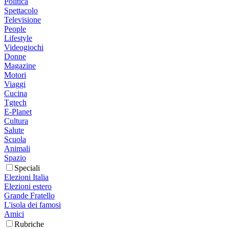
Politica
Spettacolo
Televisione
People
Lifestyle
Videogiochi
Donne
Magazine
Motori
Viaggi
Cucina
Tgtech
E-Planet
Cultura
Salute
Scuola
Animali
Spazio
Speciali
Elezioni Italia
Elezioni estero
Grande Fratello
L'isola dei famosi
Amici
Rubriche