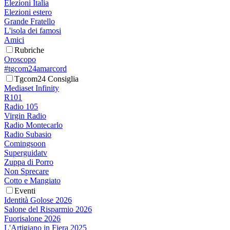
Elezioni Italia
Elezioni estero
Grande Fratello
L'isola dei famosi
Amici
Rubriche
Oroscopo
#tgcom24amarcord
Tgcom24 Consiglia
Mediaset Infinity
R101
Radio 105
Virgin Radio
Radio Montecarlo
Radio Subasio
Comingsoon
Superguidatv
Zuppa di Porro
Non Sprecare
Cotto e Mangiato
Eventi
Identità Golose 2026
Salone del Risparmio 2026
Fuorisalone 2026
L'Artigiano in Fiera 2025