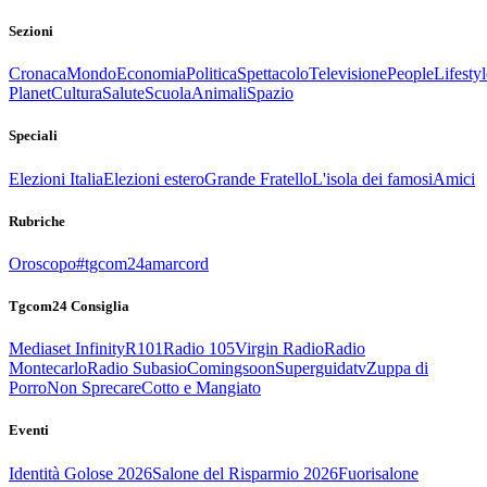
Sezioni
Cronaca
Mondo
Economia
Politica
Spettacolo
Televisione
People
Lifestyl
Planet
Cultura
Salute
Scuola
Animali
Spazio
Speciali
Elezioni Italia
Elezioni estero
Grande Fratello
L'isola dei famosi
Amici
Rubriche
Oroscopo
#tgcom24amarcord
Tgcom24 Consiglia
Mediaset Infinity
R101
Radio 105
Virgin Radio
Radio
Montecarlo
Radio Subasio
Comingsoon
Superguidatv
Zuppa di
Porro
Non Sprecare
Cotto e Mangiato
Eventi
Identità Golose 2026
Salone del Risparmio 2026
Fuorisalone