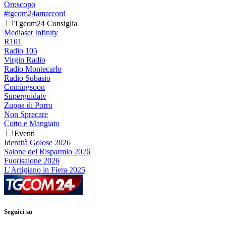
Oroscopo
#tgcom24amarcord
Tgcom24 Consiglia
Mediaset Infinity
R101
Radio 105
Virgin Radio
Radio Montecarlo
Radio Subasio
Comingsoon
Superguidatv
Zuppa di Porro
Non Sprecare
Cotto e Mangiato
Eventi
Identità Golose 2026
Salone del Risparmio 2026
Fuorisalone 2026
L'Artigiano in Fiera 2025
Seguici su