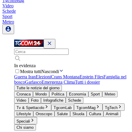
TgcomMag
Video
Schede
Sport
Meteo
In evidenza
Mostra tutti
Nascondi
Guerra Iran
Elezioni
Crans Montana
Epstein Files
Famiglia nel
bosco
Garlasco
Emergenza Clima
Tutti i dossier
Tutte le notizie del giorno
Cronaca
Mondo
Politica
Economia
Sport
Meteo
Video
Foto
Infografiche
Schede
Tv & Spettacolo
TgcomLab
TgcomMag
TgTech
Lifestyle
Oroscopo
Salute
Skuola
Cultura
Animali
Speciali
Chi siamo