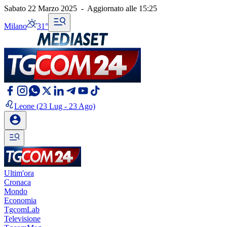
Sabato 22 Marzo 2025
-
Aggiornato alle
15:25
Milano
31°
Leone
(23 Lug - 23 Ago)
Ultim'ora
Cronaca
Mondo
Economia
TgcomLab
Televisione