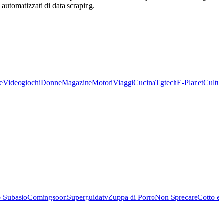
zi automatizzati di data scraping.
e
Videogiochi
Donne
Magazine
Motori
Viaggi
Cucina
Tgtech
E-Planet
Cult
 Subasio
Comingsoon
Superguidatv
Zuppa di Porro
Non Sprecare
Cotto 