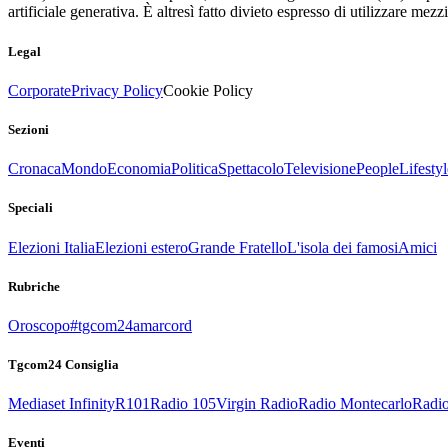
artificiale generativa. È altresì fatto divieto espresso di utilizzare mez
Legal
Corporate
Privacy Policy
Cookie Policy
Sezioni
Cronaca
Mondo
Economia
Politica
Spettacolo
Televisione
People
Lifestyl
Speciali
Elezioni Italia
Elezioni estero
Grande Fratello
L'isola dei famosi
Amici
Rubriche
Oroscopo
#tgcom24amarcord
Tgcom24 Consiglia
Mediaset Infinity
R101
Radio 105
Virgin Radio
Radio Montecarlo
Radio
Eventi