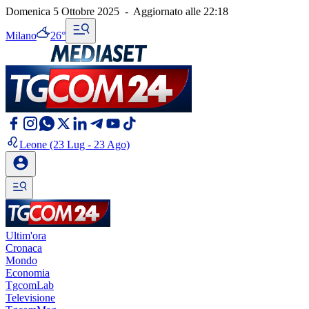
Domenica 5 Ottobre 2025
-
Aggiornato alle
22:18
Milano
26°
Leone
(23 Lug - 23 Ago)
Ultim'ora
Cronaca
Mondo
Economia
TgcomLab
Televisione