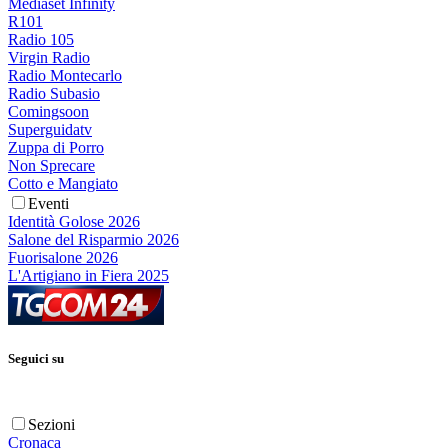
Mediaset Infinity
R101
Radio 105
Virgin Radio
Radio Montecarlo
Radio Subasio
Comingsoon
Superguidatv
Zuppa di Porro
Non Sprecare
Cotto e Mangiato
Eventi
Identità Golose 2026
Salone del Risparmio 2026
Fuorisalone 2026
L'Artigiano in Fiera 2025
Seguici su
Sezioni
Cronaca