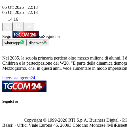
05 Ott 2025 - 22:18
05 Ott 2025 - 22:18
14:16
Segui
su
Seguici su
whatsapp
discover
Nel 2035, la scuola primaria perderà oltre mezzo milione di alunni. 
Children e la partecipazione del W20. "È parte della dinamica demografi
Mezzogiorno, che, in questi anni, vede aumentare in modo impressio
intervista tgcom24
Seguici su
Copyright © 1999-
2026
RTI S.p.A. Business Digital - P.I
Bassi) - Uffici Viale Europa 46, 20093 Cologno Monzese (MI)
Rispett