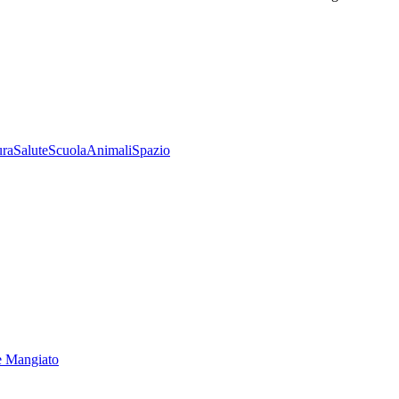
ura
Salute
Scuola
Animali
Spazio
e Mangiato