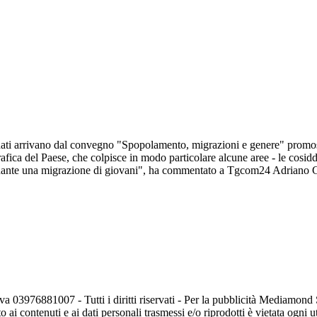
I dati arrivano dal convegno "Spopolamento, migrazioni e genere" promo
ca del Paese, che colpisce in modo particolare alcune aree - le cosiddet
nante una migrazione di giovani", ha commentato a Tgcom24 Adriano Gi
va 03976881007 - Tutti i diritti riservati - Per la pubblicità Mediamon
o ai contenuti e ai dati personali trasmessi e/o riprodotti è vietata ogni 