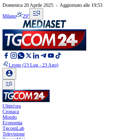
Domenica 20 Aprile 2025
-
Aggiornato alle
19:53
Milano
29°
Leone
(23 Lug - 23 Ago)
Ultim'ora
Cronaca
Mondo
Economia
TgcomLab
Televisione