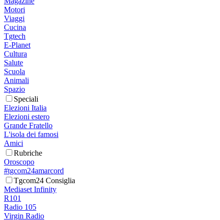
Magazine
Motori
Viaggi
Cucina
Tgtech
E-Planet
Cultura
Salute
Scuola
Animali
Spazio
Speciali
Elezioni Italia
Elezioni estero
Grande Fratello
L'isola dei famosi
Amici
Rubriche
Oroscopo
#tgcom24amarcord
Tgcom24 Consiglia
Mediaset Infinity
R101
Radio 105
Virgin Radio