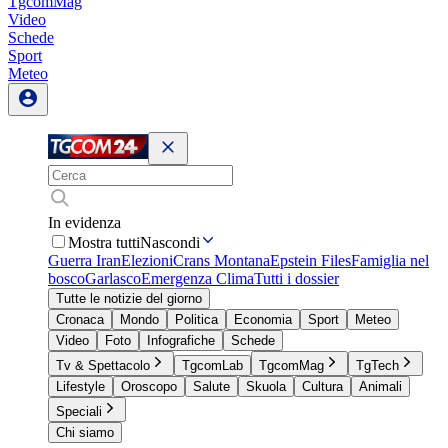
TgcomMag
Video
Schede
Sport
Meteo
In evidenza
Mostra tutti
Nascondi
Guerra Iran
Elezioni
Crans Montana
Epstein Files
Famiglia nel
bosco
Garlasco
Emergenza Clima
Tutti i dossier
Tutte le notizie del giorno
Cronaca
Mondo
Politica
Economia
Sport
Meteo
Video
Foto
Infografiche
Schede
Tv & Spettacolo
TgcomLab
TgcomMag
TgTech
Lifestyle
Oroscopo
Salute
Skuola
Cultura
Animali
Speciali
Chi siamo