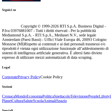
Seguici su
Copyright © 1999-
2026
RTI S.p.A. Business Digital -
P.Iva 03976881007 - Tutti i diritti riservati - Per la pubblicità
Mediamond S.p.A. - RTI S.p.A., Mediaset N.V., sede legale
Amsterdam (Paesi Bassi) - Uffici Viale Europa 46, 20093 Cologno
Monzese (MI)
Rispetto ai contenuti e ai dati personali trasmessi e/o
riprodotti è vietata ogni utilizzazione funzionale all’addestramento di
sistemi di intelligenza artificiale generativa. È altresì fatto divieto
espresso di utilizzare mezzi automatizzati di data scraping.
Legal
Corporate
Privacy Policy
Cookie Policy
Sezioni
Cronaca
Mondo
Economia
Politica
Spettacolo
Televisione
People
Lifestyl
Planet
Cultura
Salute
Scuola
Animali
Spazio
Speciali