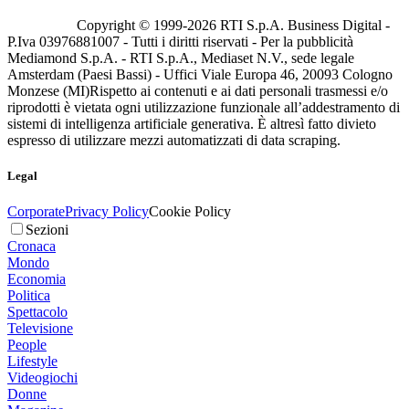
Copyright © 1999-
2026
RTI S.p.A. Business Digital -
P.Iva 03976881007 - Tutti i diritti riservati - Per la pubblicità
Mediamond S.p.A. - RTI S.p.A., Mediaset N.V., sede legale
Amsterdam (Paesi Bassi) - Uffici Viale Europa 46, 20093 Cologno
Monzese (MI)
Rispetto ai contenuti e ai dati personali trasmessi e/o
riprodotti è vietata ogni utilizzazione funzionale all’addestramento di
sistemi di intelligenza artificiale generativa. È altresì fatto divieto
espresso di utilizzare mezzi automatizzati di data scraping.
Legal
Corporate
Privacy Policy
Cookie Policy
Sezioni
Cronaca
Mondo
Economia
Politica
Spettacolo
Televisione
People
Lifestyle
Videogiochi
Donne