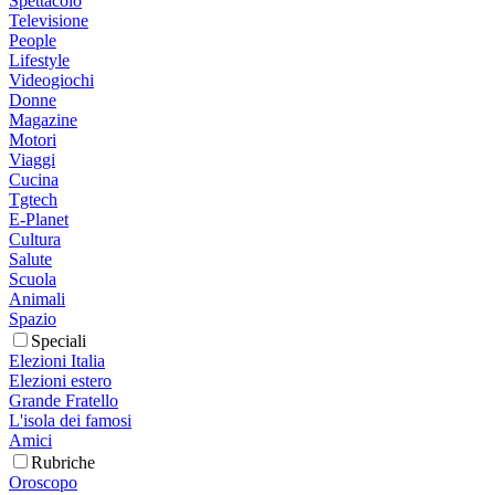
Spettacolo
Televisione
People
Lifestyle
Videogiochi
Donne
Magazine
Motori
Viaggi
Cucina
Tgtech
E-Planet
Cultura
Salute
Scuola
Animali
Spazio
Speciali
Elezioni Italia
Elezioni estero
Grande Fratello
L'isola dei famosi
Amici
Rubriche
Oroscopo