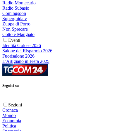
Radio Montecarlo
Radio Subasio
Comingsoon
Superguidatv
Zuppa di Porro
Non Sprecare
Cotto e Mangiato
Eventi
Identità Golose 2026
Salone del Risparmio 2026
Fuorisalone 2026
L'Artigiano in Fiera 2025
Seguici su
Sezioni
Cronaca
Mondo
Economia
Politica