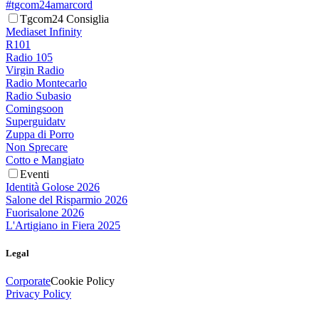
#tgcom24amarcord
Tgcom24 Consiglia
Mediaset Infinity
R101
Radio 105
Virgin Radio
Radio Montecarlo
Radio Subasio
Comingsoon
Superguidatv
Zuppa di Porro
Non Sprecare
Cotto e Mangiato
Eventi
Identità Golose 2026
Salone del Risparmio 2026
Fuorisalone 2026
L'Artigiano in Fiera 2025
Legal
Corporate
Cookie Policy
Privacy Policy