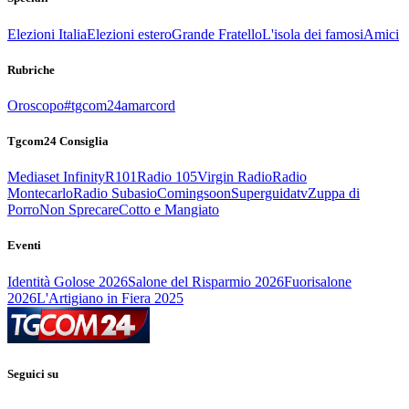
Elezioni Italia
Elezioni estero
Grande Fratello
L'isola dei famosi
Amici
Rubriche
Oroscopo
#tgcom24amarcord
Tgcom24 Consiglia
Mediaset Infinity
R101
Radio 105
Virgin Radio
Radio
Montecarlo
Radio Subasio
Comingsoon
Superguidatv
Zuppa di
Porro
Non Sprecare
Cotto e Mangiato
Eventi
Identità Golose 2026
Salone del Risparmio 2026
Fuorisalone
2026
L'Artigiano in Fiera 2025
Seguici su