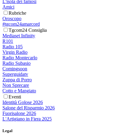
L'isola dei famosi
Amici
Rubriche
Oroscopo
#tgcom24amarcord
Tgcom24 Consiglia
Mediaset Infinity
R101
Radio 105
Virgin Radio
Radio Montecarlo
Radio Subasio
Comingsoon
Superguidatv
Zuppa di Porro
Non Sprecare
Cotto e Mangiato
Eventi
Identità Golose 2026
Salone del Risparmio 2026
Fuorisalone 2026
L'Artigiano in Fiera 2025
Legal