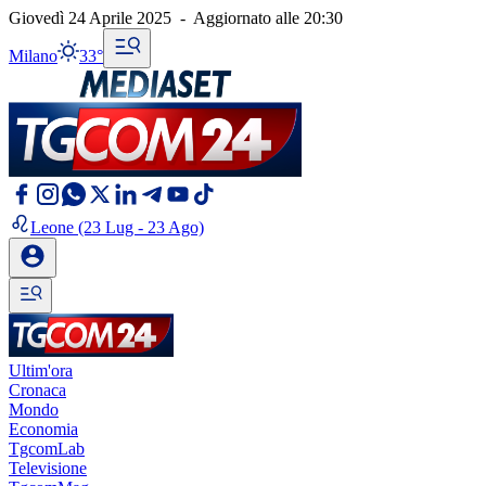
Giovedì 24 Aprile 2025
-
Aggiornato alle
20:30
Milano
33°
Leone
(23 Lug - 23 Ago)
Ultim'ora
Cronaca
Mondo
Economia
TgcomLab
Televisione