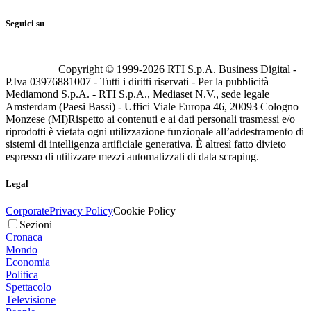
Seguici su
Copyright © 1999-
2026
RTI S.p.A. Business Digital -
P.Iva 03976881007 - Tutti i diritti riservati - Per la pubblicità
Mediamond S.p.A. - RTI S.p.A., Mediaset N.V., sede legale
Amsterdam (Paesi Bassi) - Uffici Viale Europa 46, 20093 Cologno
Monzese (MI)
Rispetto ai contenuti e ai dati personali trasmessi e/o
riprodotti è vietata ogni utilizzazione funzionale all’addestramento di
sistemi di intelligenza artificiale generativa. È altresì fatto divieto
espresso di utilizzare mezzi automatizzati di data scraping.
Legal
Corporate
Privacy Policy
Cookie Policy
Sezioni
Cronaca
Mondo
Economia
Politica
Spettacolo
Televisione