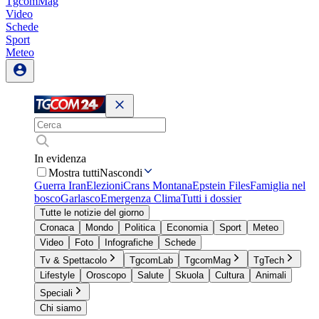
TgcomMag
Video
Schede
Sport
Meteo
In evidenza
Mostra tutti
Nascondi
Guerra Iran
Elezioni
Crans Montana
Epstein Files
Famiglia nel
bosco
Garlasco
Emergenza Clima
Tutti i dossier
Tutte le notizie del giorno
Cronaca
Mondo
Politica
Economia
Sport
Meteo
Video
Foto
Infografiche
Schede
Tv & Spettacolo
TgcomLab
TgcomMag
TgTech
Lifestyle
Oroscopo
Salute
Skuola
Cultura
Animali
Speciali
Chi siamo