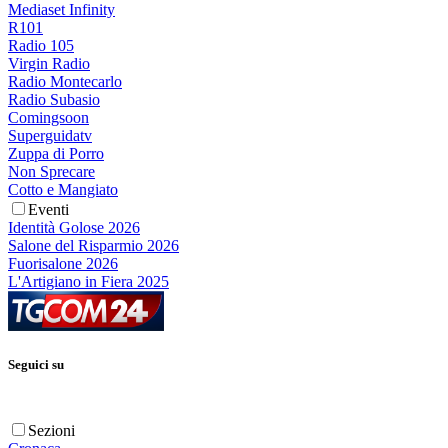
Mediaset Infinity
R101
Radio 105
Virgin Radio
Radio Montecarlo
Radio Subasio
Comingsoon
Superguidatv
Zuppa di Porro
Non Sprecare
Cotto e Mangiato
Eventi
Identità Golose 2026
Salone del Risparmio 2026
Fuorisalone 2026
L'Artigiano in Fiera 2025
Seguici su
Sezioni