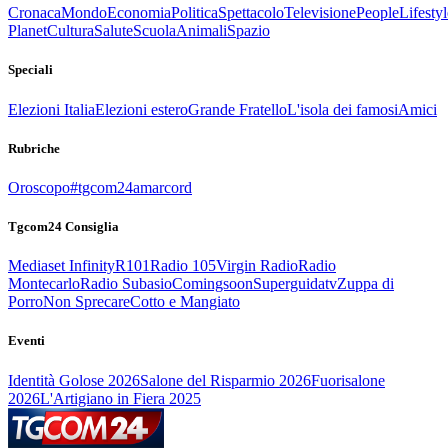
Cronaca
Mondo
Economia
Politica
Spettacolo
Televisione
People
Lifestyl
Planet
Cultura
Salute
Scuola
Animali
Spazio
Speciali
Elezioni Italia
Elezioni estero
Grande Fratello
L'isola dei famosi
Amici
Rubriche
Oroscopo
#tgcom24amarcord
Tgcom24 Consiglia
Mediaset Infinity
R101
Radio 105
Virgin Radio
Radio
Montecarlo
Radio Subasio
Comingsoon
Superguidatv
Zuppa di
Porro
Non Sprecare
Cotto e Mangiato
Eventi
Identità Golose 2026
Salone del Risparmio 2026
Fuorisalone
2026
L'Artigiano in Fiera 2025