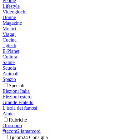
People
Lifestyle
Videogiochi
Donne
Magazine
Motori
Viaggi
Cucina
Tgtech
E-Planet
Cultura
Salute
Scuola
Animali
Spazio
Speciali
Elezioni Italia
Elezioni estero
Grande Fratello
L'isola dei famosi
Amici
Rubriche
Oroscopo
#tgcom24amarcord
Tgcom24 Consiglia