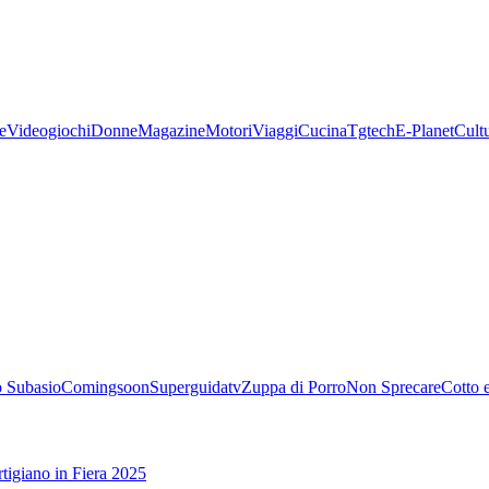
e
Videogiochi
Donne
Magazine
Motori
Viaggi
Cucina
Tgtech
E-Planet
Cult
 Subasio
Comingsoon
Superguidatv
Zuppa di Porro
Non Sprecare
Cotto 
tigiano in Fiera 2025