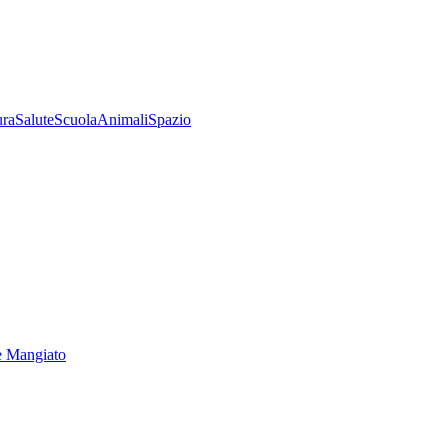
ura
Salute
Scuola
Animali
Spazio
e Mangiato