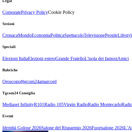
Legal
Corporate
Privacy Policy
Cookie Policy
Sezioni
Cronaca
Mondo
Economia
Politica
Spettacolo
Televisione
People
Lifestyl
Speciali
Elezioni Italia
Elezioni estero
Grande Fratello
L'isola dei famosi
Amici
Rubriche
Oroscopo
#tgcom24amarcord
Tgcom24 Consiglia
Mediaset Infinity
R101
Radio 105
Virgin Radio
Radio Montecarlo
Radio
Eventi
Identità Golose 2026
Salone del Risparmio 2026
Fuorisalone 2026
L'Ar