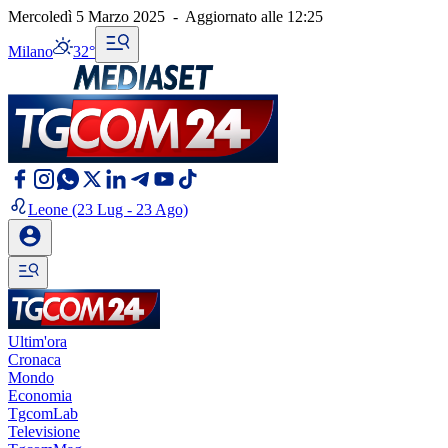
Mercoledì 5 Marzo 2025
-
Aggiornato alle
12:25
Milano
32°
Leone
(23 Lug - 23 Ago)
Ultim'ora
Cronaca
Mondo
Economia
TgcomLab
Televisione