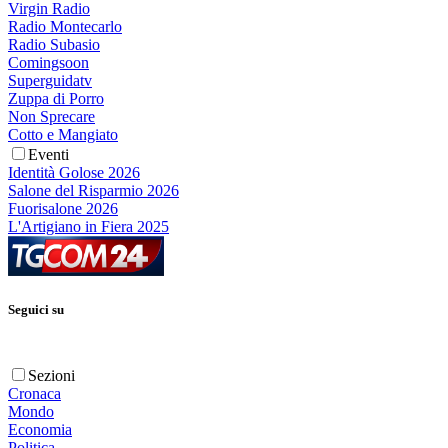
Virgin Radio
Radio Montecarlo
Radio Subasio
Comingsoon
Superguidatv
Zuppa di Porro
Non Sprecare
Cotto e Mangiato
Eventi
Identità Golose 2026
Salone del Risparmio 2026
Fuorisalone 2026
L'Artigiano in Fiera 2025
Seguici su
Sezioni
Cronaca
Mondo
Economia
Politica