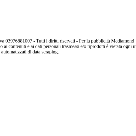
va 03976881007 - Tutti i diritti riservati - Per la pubblicità Mediamon
o ai contenuti e ai dati personali trasmessi e/o riprodotti è vietata ogni 
zi automatizzati di data scraping.