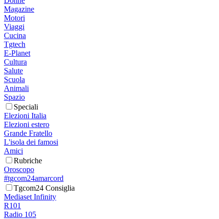
Donne
Magazine
Motori
Viaggi
Cucina
Tgtech
E-Planet
Cultura
Salute
Scuola
Animali
Spazio
Speciali
Elezioni Italia
Elezioni estero
Grande Fratello
L'isola dei famosi
Amici
Rubriche
Oroscopo
#tgcom24amarcord
Tgcom24 Consiglia
Mediaset Infinity
R101
Radio 105