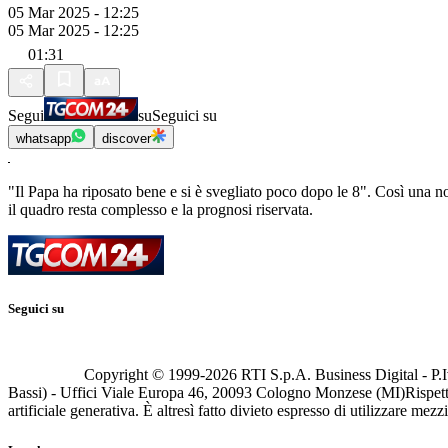
05 Mar 2025 - 12:25
05 Mar 2025 - 12:25
01:31
Segui
su
Seguici su
whatsapp
discover
"Il Papa ha riposato bene e si è svegliato poco dopo le 8". Così una no
il quadro resta complesso e la prognosi riservata.
Seguici su
Copyright © 1999-
2026
RTI S.p.A. Business Digital - P.I
Bassi) - Uffici Viale Europa 46, 20093 Cologno Monzese (MI)
Rispett
artificiale generativa. È altresì fatto divieto espresso di utilizzare mez