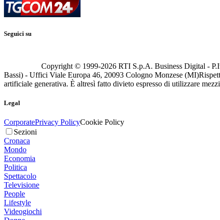
Seguici su
Copyright © 1999-
2026
RTI S.p.A. Business Digital - P.I
Bassi) - Uffici Viale Europa 46, 20093 Cologno Monzese (MI)
Rispett
artificiale generativa. È altresì fatto divieto espresso di utilizzare mez
Legal
Corporate
Privacy Policy
Cookie Policy
Sezioni
Cronaca
Mondo
Economia
Politica
Spettacolo
Televisione
People
Lifestyle
Videogiochi