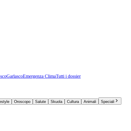
osco
Garlasco
Emergenza Clima
Tutti i dossier
estyle
Oroscopo
Salute
Skuola
Cultura
Animali
Speciali