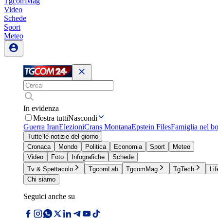
TgcomMag
Video
Schede
Sport
Meteo
In evidenza
Mostra tutti
Nascondi
Guerra Iran
Elezioni
Crans Montana
Epstein Files
Famiglia nel b
Tutte le notizie del giorno
Cronaca
Mondo
Politica
Economia
Sport
Meteo
Video
Foto
Infografiche
Schede
Tv & Spettacolo
TgcomLab
TgcomMag
TgTech
Lif
Chi siamo
Seguici anche su