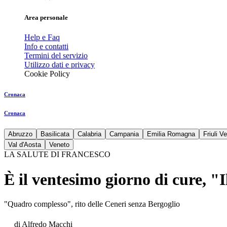
Area personale
Help e Faq
Info e contatti
Termini del servizio
Utilizzo dati e privacy
Cookie Policy
Cronaca
Cronaca
Abruzzo
Basilicata
Calabria
Campania
Emilia Romagna
Friuli V
Val d'Aosta
Veneto
LA SALUTE DI FRANCESCO
È il ventesimo giorno di cure, "
"Quadro complesso", rito delle Ceneri senza Bergoglio
di
Alfredo Macchi