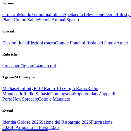
Sezioni
Cronaca
Mondo
Economia
Politica
Spettacolo
Televisione
People
Lifestyl
Planet
Cultura
Salute
Scuola
Animali
Spazio
Speciali
Elezioni Italia
Elezioni estero
Grande Fratello
L'isola dei famosi
Amici
Rubriche
Oroscopo
#tgcom24amarcord
Tgcom24 Consiglia
Mediaset Infinity
R101
Radio 105
Virgin Radio
Radio
Montecarlo
Radio Subasio
Comingsoon
Superguidatv
Zuppa di
Porro
Non Sprecare
Cotto e Mangiato
Eventi
Identità Golose 2026
Salone del Risparmio 2026
Fuorisalone
2026
L'Artigiano in Fiera 2025