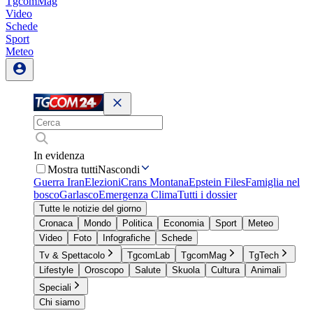
TgcomMag
Video
Schede
Sport
Meteo
In evidenza
Mostra tutti
Nascondi
Guerra Iran
Elezioni
Crans Montana
Epstein Files
Famiglia nel
bosco
Garlasco
Emergenza Clima
Tutti i dossier
Tutte le notizie del giorno
Cronaca
Mondo
Politica
Economia
Sport
Meteo
Video
Foto
Infografiche
Schede
Tv & Spettacolo
TgcomLab
TgcomMag
TgTech
Lifestyle
Oroscopo
Salute
Skuola
Cultura
Animali
Speciali
Chi siamo