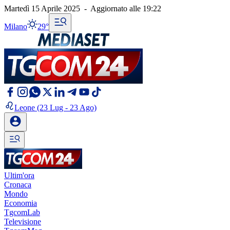
Martedì 15 Aprile 2025
-
Aggiornato alle
19:22
Milano
29°
Leone
(23 Lug - 23 Ago)
Ultim'ora
Cronaca
Mondo
Economia
TgcomLab
Televisione