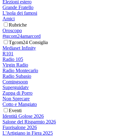
Elezioni estero
Grande Fratello
L'isola dei famosi
Amici
Rubriche
Oroscopo
#tgcom24amarcord
Tgcom24 Consiglia
Mediaset Infinity
R101
Radio 105
Virgin Radio
Radio Montecarlo
Radio Subasio
Comingsoon
Superguidatv
Zuppa di Porro
Non Sprecare
Cotto e Mangiato
Eventi
Identità Golose 2026
Salone del Risparmio 2026
Fuorisalone 2026
L'Artigiano in Fiera 2025