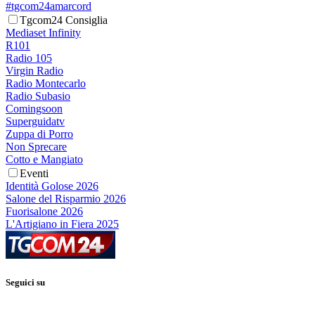
#tgcom24amarcord
Tgcom24 Consiglia
Mediaset Infinity
R101
Radio 105
Virgin Radio
Radio Montecarlo
Radio Subasio
Comingsoon
Superguidatv
Zuppa di Porro
Non Sprecare
Cotto e Mangiato
Eventi
Identità Golose 2026
Salone del Risparmio 2026
Fuorisalone 2026
L'Artigiano in Fiera 2025
Seguici su