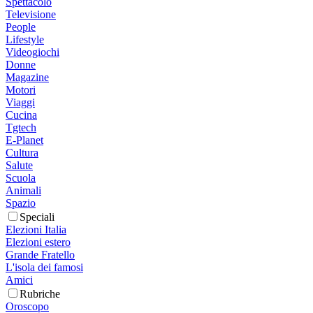
Spettacolo
Televisione
People
Lifestyle
Videogiochi
Donne
Magazine
Motori
Viaggi
Cucina
Tgtech
E-Planet
Cultura
Salute
Scuola
Animali
Spazio
Speciali
Elezioni Italia
Elezioni estero
Grande Fratello
L'isola dei famosi
Amici
Rubriche
Oroscopo