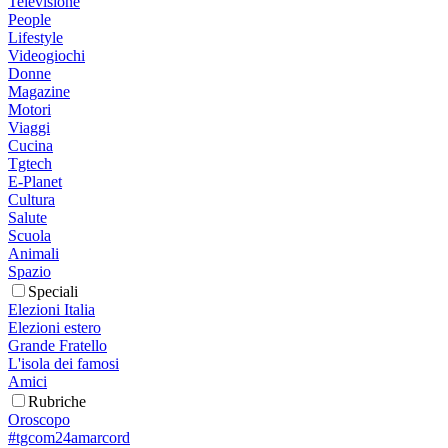
Televisione
People
Lifestyle
Videogiochi
Donne
Magazine
Motori
Viaggi
Cucina
Tgtech
E-Planet
Cultura
Salute
Scuola
Animali
Spazio
Speciali
Elezioni Italia
Elezioni estero
Grande Fratello
L'isola dei famosi
Amici
Rubriche
Oroscopo
#tgcom24amarcord