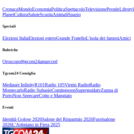
Cronaca
Mondo
Economia
Politica
Spettacolo
Televisione
People
Lifestyl
Planet
Cultura
Salute
Scuola
Animali
Spazio
Speciali
Elezioni Italia
Elezioni estero
Grande Fratello
L'isola dei famosi
Amici
Rubriche
Oroscopo
#tgcom24amarcord
Tgcom24 Consiglia
Mediaset Infinity
R101
Radio 105
Virgin Radio
Radio
Montecarlo
Radio Subasio
Comingsoon
Superguidatv
Zuppa di
Porro
Non Sprecare
Cotto e Mangiato
Eventi
Identità Golose 2026
Salone del Risparmio 2026
Fuorisalone
2026
L'Artigiano in Fiera 2025