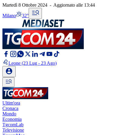
Martedì 8 Ottobre 2024
-
Aggiornato alle
13:44
Milano
32°
Leone
(23 Lug - 23 Ago)
Ultim'ora
Cronaca
Mondo
Economia
TgcomLab
Televisione