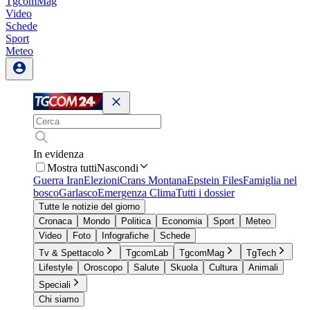
TgcomMag
Video
Schede
Sport
Meteo
In evidenza
Mostra tutti
Nascondi
Guerra Iran
Elezioni
Crans Montana
Epstein Files
Famiglia nel
bosco
Garlasco
Emergenza Clima
Tutti i dossier
Tutte le notizie del giorno
Cronaca
Mondo
Politica
Economia
Sport
Meteo
Video
Foto
Infografiche
Schede
Tv & Spettacolo
TgcomLab
TgcomMag
TgTech
Lifestyle
Oroscopo
Salute
Skuola
Cultura
Animali
Speciali
Chi siamo