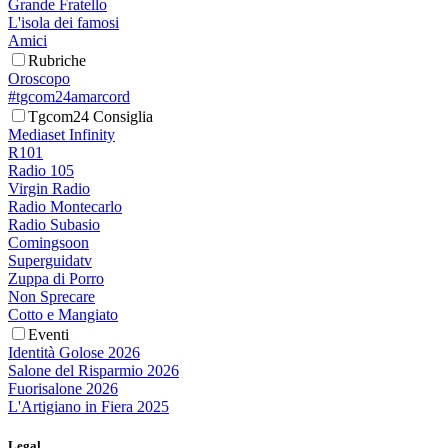
Grande Fratello
L'isola dei famosi
Amici
Rubriche
Oroscopo
#tgcom24amarcord
Tgcom24 Consiglia
Mediaset Infinity
R101
Radio 105
Virgin Radio
Radio Montecarlo
Radio Subasio
Comingsoon
Superguidatv
Zuppa di Porro
Non Sprecare
Cotto e Mangiato
Eventi
Identità Golose 2026
Salone del Risparmio 2026
Fuorisalone 2026
L'Artigiano in Fiera 2025
Legal