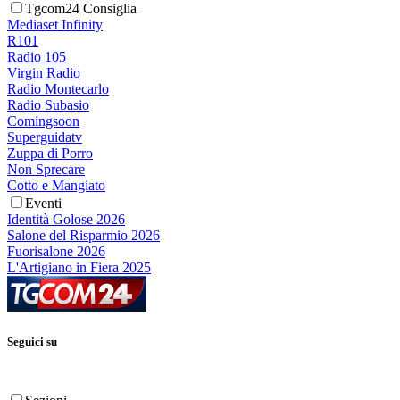
Tgcom24 Consiglia
Mediaset Infinity
R101
Radio 105
Virgin Radio
Radio Montecarlo
Radio Subasio
Comingsoon
Superguidatv
Zuppa di Porro
Non Sprecare
Cotto e Mangiato
Eventi
Identità Golose 2026
Salone del Risparmio 2026
Fuorisalone 2026
L'Artigiano in Fiera 2025
Seguici su