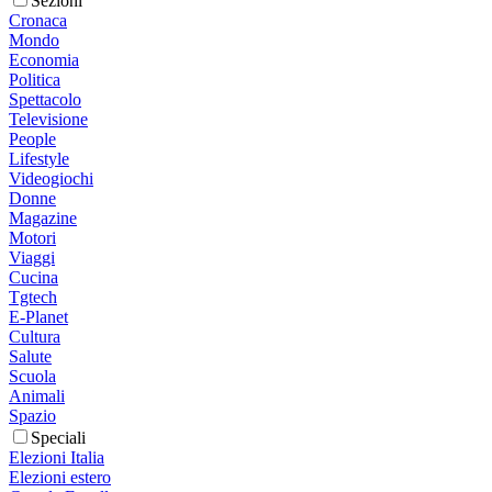
Sezioni
Cronaca
Mondo
Economia
Politica
Spettacolo
Televisione
People
Lifestyle
Videogiochi
Donne
Magazine
Motori
Viaggi
Cucina
Tgtech
E-Planet
Cultura
Salute
Scuola
Animali
Spazio
Speciali
Elezioni Italia
Elezioni estero