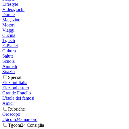
Lifestyle
Videogiochi
Donne
Magazine
Motori
Viaggi
Cucina
Tgtech
E-Planet
Cultura
Salute
Scuola
Animali
Spazio
Speciali
Elezioni Italia
Elezioni estero
Grande Fratello
L'isola dei famosi
Amici
Rubriche
Oroscopo
#tgcom24amarcord
Tgcom24 Consiglia