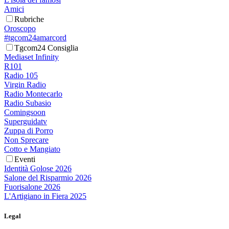
Amici
Rubriche
Oroscopo
#tgcom24amarcord
Tgcom24 Consiglia
Mediaset Infinity
R101
Radio 105
Virgin Radio
Radio Montecarlo
Radio Subasio
Comingsoon
Superguidatv
Zuppa di Porro
Non Sprecare
Cotto e Mangiato
Eventi
Identità Golose 2026
Salone del Risparmio 2026
Fuorisalone 2026
L'Artigiano in Fiera 2025
Legal