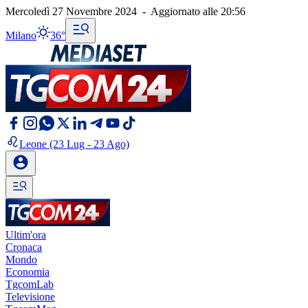
Mercoledì 27 Novembre 2024
-
Aggiornato alle
20:56
Milano
36°
Leone
(23 Lug - 23 Ago)
Ultim'ora
Cronaca
Mondo
Economia
TgcomLab
Televisione