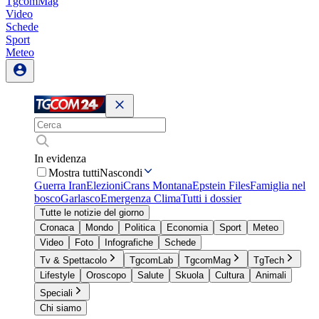
TgcomMag
Video
Schede
Sport
Meteo
In evidenza
Mostra tutti
Nascondi
Guerra Iran
Elezioni
Crans Montana
Epstein Files
Famiglia nel
bosco
Garlasco
Emergenza Clima
Tutti i dossier
Tutte le notizie del giorno
Cronaca
Mondo
Politica
Economia
Sport
Meteo
Video
Foto
Infografiche
Schede
Tv & Spettacolo
TgcomLab
TgcomMag
TgTech
Lifestyle
Oroscopo
Salute
Skuola
Cultura
Animali
Speciali
Chi siamo