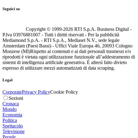
Seguici su
Copyright © 1999-
2026
RTI S.p.A. Business Digital -
P.Iva 03976881007 - Tutti i diritti riservati - Per la pubblicità
Mediamond S.p.A. - RTI S.p.A., Mediaset N.V., sede legale
Amsterdam (Paesi Bassi) - Uffici Viale Europa 46, 20093 Cologno
Monzese (MI)
Rispetto ai contenuti e ai dati personali trasmessi e/o
riprodotti è vietata ogni utilizzazione funzionale all’addestramento di
sistemi di intelligenza artificiale generativa. È altresì fatto divieto
espresso di utilizzare mezzi automatizzati di data scraping.
Legal
Corporate
Privacy Policy
Cookie Policy
Sezioni
Cronaca
Mondo
Economia
Politica
Spettacolo
Televisione
People