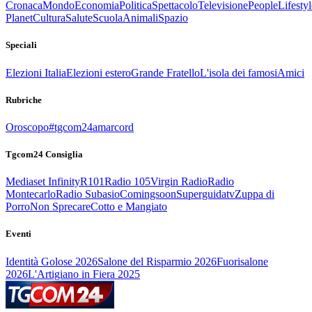
Cronaca
Mondo
Economia
Politica
Spettacolo
Televisione
People
Lifestyl
Planet
Cultura
Salute
Scuola
Animali
Spazio
Speciali
Elezioni Italia
Elezioni estero
Grande Fratello
L'isola dei famosi
Amici
Rubriche
Oroscopo
#tgcom24amarcord
Tgcom24 Consiglia
Mediaset Infinity
R101
Radio 105
Virgin Radio
Radio
Montecarlo
Radio Subasio
Comingsoon
Superguidatv
Zuppa di
Porro
Non Sprecare
Cotto e Mangiato
Eventi
Identità Golose 2026
Salone del Risparmio 2026
Fuorisalone
2026
L'Artigiano in Fiera 2025