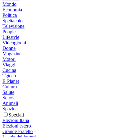
Mondo
Economia
Politica
Spettacolo
Televisione
People
Lifestyle
Videogiochi
Donne
Magazine
Motori
Viaggi
Cucina
Tgtech
E-Planet
Cultura
Salute
Scuola
Animali
Spazio
Speciali
Elezioni Italia
Elezioni estero
Grande Fratello
L'isola dei famosi